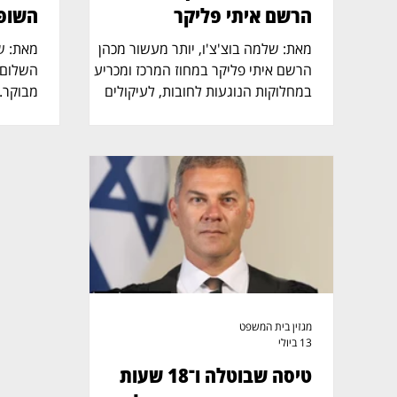
הרשם איתי פליקר
השופ
מאת: שלמה בוצ'צ'ו, יותר מעשור מכהן
הרשם איתי פליקר במחוז המרכז ומכריע
השלום 
במחלוקות הנוגעות לחובות, לעיקולים
מבוקר.
ולטענות "פרעתי". מאחורי האיפוק המשפטי,
נכנסים 
השקדנות, הירידה לפרטים והדיוק
לנאשמי
בהחלטות, מתגלה מחוץ ללשכה גם אופנוען
במרכז 
הרוכב על הארלי־דיווידסון, ניגוד מסקרן בין
נבו־אבק
משמעת מקצועית לבין תחושת החופש על
לרגע. ז
הכביש הפתוח. הרשם, יליד 1976, שירת
הסיפור.
כקצין בצה"ל, השלים לימודי משפטים
מתוקנים
במכללה למינהל והתמחה בבית המשפט
אך מאח
לענייני משפחה בבאר שבע. לאחר הסמכתו
להישמע
כעורך דין בשנת 2004 עסק בעריכת דין
הקצב, 
עצמאית, ובהמשך שימש במ
לצדדים
מגזין בית המשפט
13 ביולי
טיסה שבוטלה ו־18 שעות