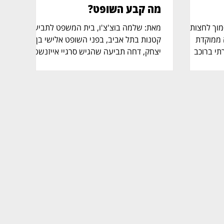
מה קבע השופט?
חודש, סמוך לחצות
מאת: שלמה בוצ'צ'ו, בית המשפט לתביעות
 ממוקדת
קטנות בתל אביב, בפני השופט אלישי בן
שטרתי ברוכב
יצחק, דחה תביעה שהגיש סרגיי אייזנשטדט
מיוחד. עו"ד
נגד חברת שא לי לוגיסטיקה, לאחר שמכונת
דיני תעבורה,
כביסה שרכש סופקה באיחור של כארבע
מלמדת שלא
שעות. בפסק הדין נקבע כי העיכוב נבע
 אלא באירוע
משיבושי תנועה בעקבות הפגנות, ולא
מיד לשוטרי
הצדיק פיצוי. התביעה נולדה לאחר שהתובע
ל הכביש
רכש מכונת כביסה ב־11 באוגוסט 2025,
ם הבחין
ותיאם אספקה ל־17 באוגוסט בין 08:00
ממל"ז
ל־12:00. בפועל, אין מחלוקת שהמוצר סופק
"ש. במשטרה הגדירו
באותו יום, אך רק בשעה 16:20, כלומר
 חיים,
באיחור של כארבע שעות. לטענת התובע,
החברה לא היי