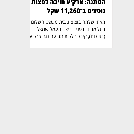
המתנה: ארקיע חויבה לפצות
נוסעים ב־11,260 שקל
מאת: שלמה בוצ'צ'ו, בית משפט השלום
בתל אביב, בפני הרשם מיכאל שמפל
(בצילום), קיבל חלקית תביעה נגד ארקיע
קווי תעופה ישראליים וחברת TUS
Airways, לאחר שטיסת חזור מלרנקה לתל
אביב בוטלה ונדחתה. ארבעת הנוסעים
דרשו 56,670 שקל מכוח חוק שירותי
תעופה. לטענת הנוסעים, טיסת החזור
נקבעה ל־23 ביוני 2024 בשעה 14:00, אך
עם הגעתם לשדה נודע להם כי בוטלה. הם
שובצו לטיסה חלופית ב־15:55, שנדחתה
ל־20:30 ולבסוף בוטלה, והודעה סופית
נמסרה להם סמוך ל־01:00 בלילה. עוד
טענו הנוסעים כי הונפק להם כרטיס חדש