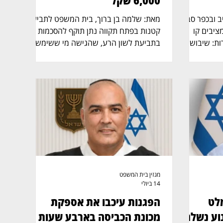
6,000 שקל
'ו, בתל אביב ובכפר סבא
מאת: שלמה בן ברוך, בית המשפט לתביעות
ציבים קו
קטנות בפתח תקווה נתן תוקף להסכמות
ות: שיבוש
בתביעת לשון הרע, שהגישה מי ששימשה
או עומס
בתקופה הרלוונטית כשוטרת תנועה,
חריות. השופט
בעקבות תגובות שפורסמו נגדה בפייסבוק.
ראייר,
בפני השופטת מיכל מועלם (בצילום) הוסכם
גד קווי
כי אחד הנתבעים ישלם לה 7,000 שקל,
נוסע לא
בפריסה של 1,000 שקל בחודש. ההליך
ה בלי מידע,
נולד בעקבות דוח תנועה שנרשם לאחד
בלי נציג ובלי סיוע בזמן אמת. במקרה של
הנתבעים בדצמבר 2023. לפי כתב ההגנה,
ענו כי טיסתם
התובעת, רומי גרינהויז, עצרה אותו בעת
ובהמשך
שנהג בכביש איילון, לאחר שלטענתה
בוטלה ללא
זיהתה כי נגע בטלפון הנייד בזמן הנהיגה.
הדוח כלל 8 נקודות וקנס ש
מגזין בית המשפט
14 ביולי
ונמלט
הפגנות עיכבו את אספקת
וע נשלח
מכונת הכביסה בארבע שעות -