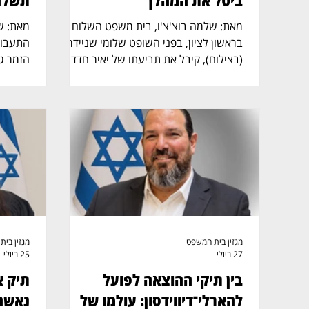
ביטל את המהלך
תשלם כ־30 
מאת: שלמה בוצ'צ'ו, בית משפט השלום
בראשון לציון, בפני השופט שלומי שניידר
התעבור
(בצילום), קיבל את תביעתו של יאיר חדד,
הזמר גי
בעליו המקורי של רכב יוקרה מסוג BMW,
האזרחי
ששוויו מאות אלפי שקלים. בפסק דין ברור
בתל אב
ומכריע קבע השופט כי הרכב שייך לחדד,
(בצילום
הורה לרשום אותו מחדש על שמו במשרד
פשרה, 
הרישוי וביטל את השעבוד שנרשם לטובת
את מלו
מימון ישיר. זאת לאחר שרשמת ההוצאה
לפועל עינת להבי אשר (בצילום) אישרה
הרכב ש
קודם לכן לתפוס את הרכב, לאחסנו ולבטחו,
ואף להסתייע במשטרה בביצוע הצו.
איילון.
הפרשה החלה לאחר שלטענת חדד, הרכב
ברכב קו
הועבר במרמה על שמו
מגזין בית המשפט
מגזין בי
27 ביולי
25 ביולי
בין תיקי ההוצאה לפועל
תיק א
להארלי־דיווידסון: עולמו של
נאשם: