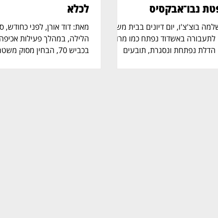
טת נבו־אבקסיס
לכלא
מאת: שלמה בוצ'צ'ו, יום דיונים בבית משפט
מאת: דוד אורן, לפני כ
לתעבורה באשדוד נפתח כמו מרוץ
הלילה, במהלך פעילות אכיפה
 הדלת נפתחת ונסגרת, תובעים
בכביש 70, הבחין מסוק מ
עם ערימות תיקים, סנגורים לוחשים
אופנוע שנע במהירות חריגה ב
ם, ובני משפחה ממתינים מאחור.
עופר חורש (בצילום) מומחה ב
הלחץ יושבת השופטת חופית עדן
אומר כי כבר תחילת האירוע 
סיס (בצילום), מול אולם שאינו עוצר
מדובר בעבירת מהירות רגילה,
הו אולם שבו אשמה אינה תמיד סוף
מסוכן. הדיווח מהמסוק הועבר 
 נאשמים מודים, כתבי אישום
יחידת ימת"א אשר, שהוכוונו א
, הסדרי טיעון מוגשים בזה אחר זה,
ונפרסו במהירות. אחד השוטרי
ורי כל תיק עומד אדם שמבקש
באופנוע ומדד אותו באמצעות 
. השופטת נדרשת להחזיק את
במהירות של 285 קמ
אך גם לעצור מספיק כדי להקשיב
את המהירות כמטורפת ומסכנת
. העומס
במיוחד בשעת לילה ו