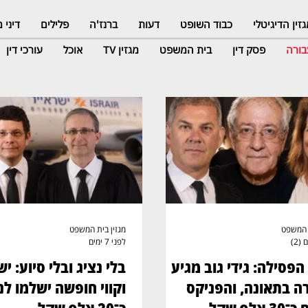
זין הדיגיטלי
כבוד השופט
דעות
ברנז'ה
פלילים
דיני
ורה
פסק דין
בית המשפט
מגזין TV
אוכל
עורכי דין
ת המשפט
מגזין בית המשפט
(2)
לפני 7 ימים
הפסילה: גידי גוב מגיע
בלי נציג ובלי סיוע: יש
 בתאונה, והפניקס
וקווי חופשה ישלמו לנ