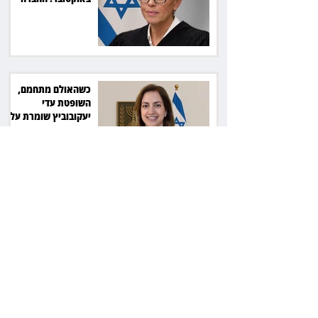
תשלם כ־54 אלף שקל
כשהאולם מתחמם,
השופטת עדי
יעקובוביץ שומרת על
קור רוח ושליטה
המדינה נגד חלמיש:
מאבק על דירות דיור
ציבורי בשווי כ־2.3
מיליארד שקל