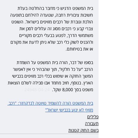
בית המשפט הדגיש כי מדובר בהחלטה בעלת 
חשיבות ציבורית רחבה, שנועדה להילחם בתופעה 
הולכת וגוברת של רכבים מזויפים בישראל. השופט 
צברי קבע כי רכבים מסוג זה עלולים לסכן את 
משתמשי הדרך, לפגוע בבעלי רכבים מקוריים 
ולהכניס לשוק כלי רכב שלא ניתן לדעת את מקורם 
או את בטיחותם.  
בסופו של דבר, הורה בית המשפט על השמדת 
הרכב “על כל חלקיו”, תוך שהבהיר כי אין לאפשר 
המשך החזקה או שימוש בכלי רכב מזויפים בכבישי 
הארץ. בנוסף, חויב מחמד אבו סבילה לשלם הוצאות 
משפט בסך 8,000 שקל.  
24948-04-24
בית המשפט הורה להשמיד טויוטה לנדקרוזר: "רכב 
מזויף לא ינוע בכבישי ישראל"
פלילים
תעבורה
בשם החוק קטנות