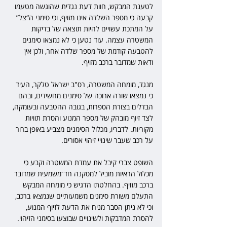
לטענת המבקש, חוות דעת נגדית שהוגשה מטעמו 
קבעה כי מספר השלדה אינו מזויף, וכי סימני ה“צל” 
על המתכת עשויים להיות תוצאה של בדיקות 
המשטרה עצמה. עוד נטען כי לא נמצאו סימנים 
להטבעה קודמת של מספר שלדה אחר, ולכן אין 
ודאות שמדובר ברכב מזויף. 
מנגד, מומחה המשטרה, רס"ב ישראל טלקר, העיד 
כי נמצאו שורה ארוכה של סימנים מחשידים, ובהם 
הבדלים בצורת הספרות, בגובה ההטבעה ובעומקה, 
לצד זיוף מובהק של מספר המנוע והסרת תוויות 
מקוריות. לדבריו, מכלול הסימנים מצביע באופן ברור 
על רכב שעבר שינויי זיהוי אסורים. 
השופט צברי קיבל את עמדת המשטרה וקבע כי 
מכלול הראיות מוביל למסקנה חד־משמעית שמדובר 
ברכב מזויף. בהחלטתו הדגיש כי מומחה המבקש 
התעלם משורת סימנים משמעותיים שנמצאו ברכב, 
וכי לא ניתן הסבר מניח את הדעת לזיוף המנוע, 
להסרת המדבקות ולשינויים שבוצעו בסימני הזיהוי. 