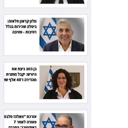
מלון קראון פלאזה:
ביטלה שכירות בגלל
רטיבות - וחויבה
בכ־600 אלף שקל
בן הזוג ניצח את
היורש: יקבל מחצית
מהדירה ו־40 אלף שקל
הוצאות
עורכת "וואלה! סלבס"
פוטרה לאחר 7
באוקטובר: החברה