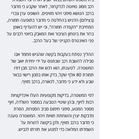
רכב מסוג טויוטה לנדקרוזר, לאחר שקבע כי מדובר 
ברכב הנושא סימני זיהוי מזויפים. השופט ערן צברי 
(בצילום) הדגיש בהחלטה כי מדובר בתופעה חמורה, 
המחייבת “הקפדה חמורה”, וכי יש להעדיף באופן 
ברור את ביטחון הציבור ואת המאבק בזיופי רכבים על 
פני האינטרס הקנייני של בעל הרכב. 
ההליך נפתח בעקבות בקשה שהגיש מחמד אבו 
סבילה להשבת רכב שנתפס על ידי יחידת יואב של 
המשטרה. לטענתו, הוא רכש את הרכב מבן דודו 
תמורת 80 אלף שקל, בדק אותו במכון רישוי בבאר 
שבע ולא ידע כי מדובר, לכאורה, ברכב מזויף.  
לפי המשטרה, בדיקות מקצועיות העלו אינדיקציות 
רבות לזיוף, ובהן שינויי הטבעה במספר השלדה, זיוף 
מספר המנוע, סימני חימום סביב הספרות, הסרת 
מדבקות יצרן והשחתת תוויות זיהוי. המשטרה טענה 
כי מדובר ברכב מזויף, ולכן ביקשה להורות על 
השמדתו המלאה כדי למנוע את חזרתו לכביש. 