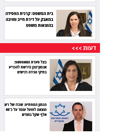
בית המשפט: קרנית הפסידה
במאבק על דירת חייב וחויבה
בהוצאות משפט
דעות >>>
בצל סערת הוואטסאפ:
אגמון־גונן נדרשת להכריע
בתיקי הגירה רגישים
הנתון המפתיע: שכרו של רשם
הוצאה לפועל עומד על כ־46
אלף שקל בחודש