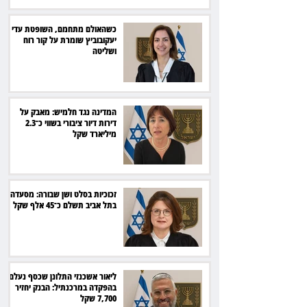
כשהאולם מתחמם, השופטת עדי
יעקובוביץ שומרת על קור רוח
ושליטה
המדינה נגד חלמיש: מאבק על
דירות דיור ציבורי בשווי כ־2.3
מיליארד שקל
זכוכיות בסלט ושן שבורה: מסעדה
בתל אביב תשלם כ־45 אלף שקל
ליאור אשכנזי התלונן שכסף נעלם
בהפקדה במרכנתיל: הבנק יחזיר
7,700 שקל