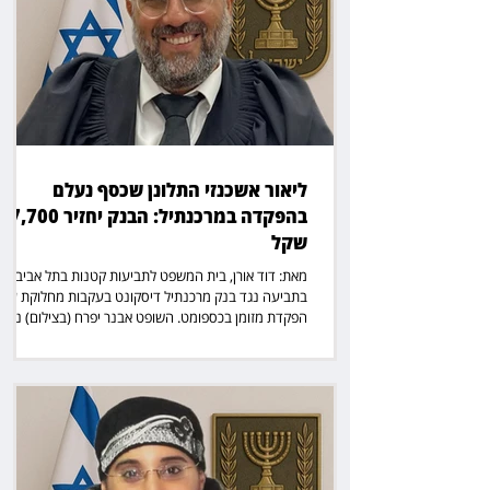
ליאור אשכנזי התלונן שכסף נעלם
בהפקדה במרכנתיל: הבנק יחזיר 7,700
שקל
מאת: דוד אורן, בית המשפט לתביעות קטנות בתל אביב דן
בתביעה נגד בנק מרכנתיל דיסקונט בעקבות מחלוקת על
הפקדת מזומן בכספומט. השופט אבנר יפרח (בצילום) נדר
לברר כיצד, לטענת התובע, נלקחו מחשבונו 7,700 שקל
לאחר שהפקיד 16,200 שקל במכשיר הבנק, ומה בדיוק
התרחש בזמן התקלה. לטענת התובע, ליאור אשכנזי, בעל
עסק בתחום ההלבשה התחתונה, הוא נהג להפקיד כספים
באופן קבוע בסניף 683 באור יהודה, ובמהלך השנים נתקל
שוב ושוב בתקלות בהפקדות. לדבריו, גם במקרה הנוכחי
אירעה תקלה, ולאחר פעולות זיכוי וחיוב נו