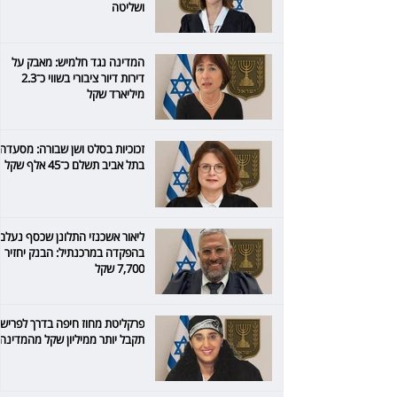
ושליטה
המדינה נגד חלמיש: מאבק על
דירות דיור ציבורי בשווי כ־2.3
מיליארד שקל
זכוכיות בסלט ושן שבורה: מסעדה
בתל אביב תשלם כ־45 אלף שקל
ליאור אשכנזי התלונן שכסף נעלם
בהפקדה במרכנתיל: הבנק יחזיר
7,700 שקל
פרקליטת מחוז חיפה בדרך לפרישה
תקבל יותר ממיליון שקל מהמדינה