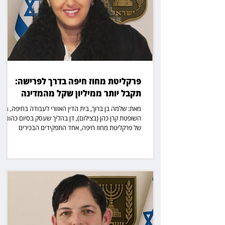
פרקליטת מחוז חיפה בדרך לפרישה:
תקבל יותר ממיליון שקל מהמדינה
מאת: שלמה בן ברוך, בית הדין האזורי לעבודה בחיפה, בפנ
השופטת קרן כהן (בצילום), דן בהליך שעסק בסיום כהונתה
של פרקליטת מחוז חיפה, אחד התפקידים הבכירים
בפרקליטות המדינה, ובמחלוקת על תנאי הפרישה, השכר
והזכויות הפנסיוניות עם סיום כהונתה. ההליך הסתיים
בהסכמות בין הצדדים, שקיבלו תוקף של החלטה. איילה
פיילס־שרון, שכיהנה כפרקליטת מחוז חיפה, הגישה את
התביעה נגד משרד המשפטים, נציבות שירות המדינה,
הממונה על השכר במשרד האוצר, ארגון פרקליטי המדינה
והסתדרות העובדים הכללית החדשה. בתביעה דרשה