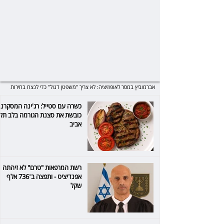
אברמוביץ במסר לאופוזיציה: לא צריך "משפטן דגול" כדי לנצח בחירות
כשרה עם סטייל: רג'ינה המסקרנ
כובשת את סצנת הגורמה בלב תל
אביב
רשת המרפאות "טרם" לא זיהתה
אפנדיציט - ותפצה ב־736 אלף
שקל