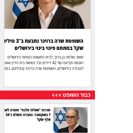
השופטת שרה ברוינר נתבעת ב־3 מיליון
שקל במתחם פינוי בינוי בירושלים
מאת: שלמה בן ברוך, לבית המשפט המחוזי בירושלים
הוגשה תביעה של 42 דיירים נגד נשיאת בית הדין האזורי
לעבודה בירושלים, השופטת שרה ברוינר (בצילום), במסגר
מחלוקת סביב הסכם פינוי בינוי במתחם בשכונת בית הכרם
לפי התביעה, הדיירים מבקשים להורות על אכיפת ההסכם
בעניינה, או לחלופין לחייבה בפיצוי של 3 מיליון שקל. עם
זאת, יש להדגיש כי מדובר בטענות הדיירים בלבד, וכי בפני
כבוד השופט >>>
בית המשפט מונחות בשלב זה טענות התובעים כפי שפורט
בכתב התביעה בלבד. ברוינר היא שופטת בכירה, המכהנת
כנשיאת בית הדין האזורי
עורכת "וואלה! סלבס" פוטרה לאחר
7 באוקטובר: החברה תשלם כ־54
אלף שקל