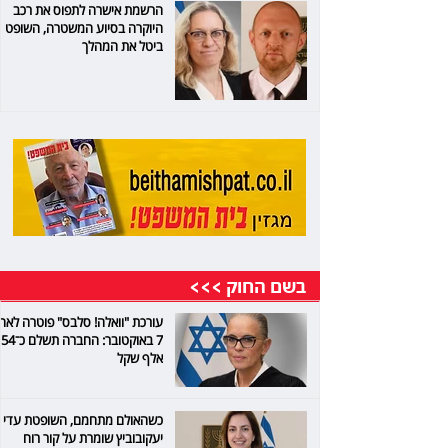
הרשמת אישרה לתפוס את רכב
היוקרה בסיוע המשטרה, השופט
ביטל את המהלך
בשם החוק >>>
עורכת "וואלה! סלבס" פוטרה לאח
7 באוקטובר: החברה תשלם כ־54
אלף שקל
כשהאולם מתחמם, השופטת עדי
יעקובוביץ שומרת על קור רוח