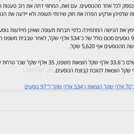
נפסק לכל אחד מהנוסעים. עם זאת, המחוזי דחה את רוב טענות ה
ות שלפיהן ארקיע הפרה את חוק שירותי תעופה ולא יידעה את הנו
ימץ את הגישה המחמירה כלפי חברות תעופה שאינן מיידעות נוסעים
ארקיע חויבה לשלם ל־97 נוסעים סכום כולל של כ־534 אלף שקל, לא
בנוסף חויבה החברה לשלם כ־33.6 אלף שקל הוצאות משפט, 5
17685-01-26
עים