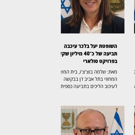
השופטת יעל בלכר עיכבה
תביעה של כ־40 מיליון שקל
בפרויקט סולארי
ת משפט
מאת: שלמה בוצ'צ'ו, בית המשפט
המחוזי בתל אביב דן בבקשה
שה
לעיכוב הליכים בתביעה כספית
בהיקף של כ־40 מיליון שקל,
לבסוף
שהגישה חברת לסיכו בע"מ נגד
נווה אור שיא אנרגיה סולארי
יים
שותפות מוגבלת ושיא נרגיה
ה
2020 בע"מ. בפני השופטת יעל
ך
בלכר (בצילום) נדונה הבקשה