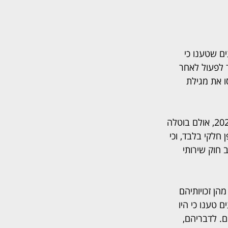
וילנר ו־אלכס שטיין נדון סכסוך צרכני רחב, שבמרכזו 97 נוסעים שטענו כי 
 לפעול לאחר 
ו את מגילת 
לפי פסק הדין, טיסת IZ776 מגרנובל שבצרפת לתל אביב הייתה אמורה להמריא בינואר 2022, אולם בוטלה 
חלקי בלבד, וכי 
 חוק שירותי 
ן זכויותיהם 
טענו כי היו 
. לדבריהם, 