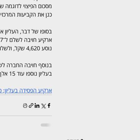
מסכום הפיצוי לדוגמה ש
כנן את הקביעות המרכזי
בסופו של דבר, העליון א
נוסע 4,620 שקל, ולשלושה מהנוסעים אף 5,620 שקל.
בעליון נוספו עוד 15 אלף שקל הוצאות לטובת קבוצת הנוסעים. 
ארקיע הפסידה בעליון; כ־70 אלף שקל הוצאות ו־534 אלף שקל ל־97 נוס