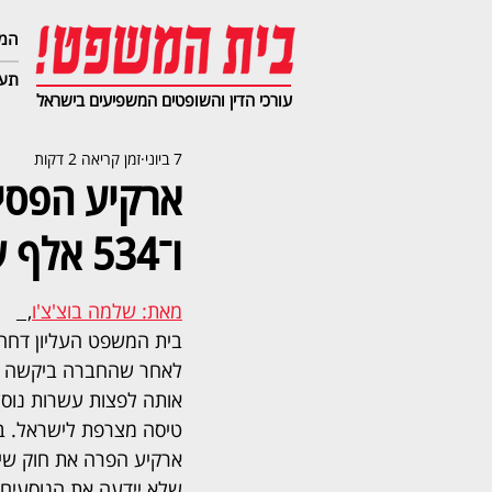
המג
תעב
עורכי הדין והשופטים המשפיעים בישראל
7 ביוני
זמן קריאה 2 דקות
ו־534 אלף שקל ל־97 נוסעים
מאת: שלמה בוצ'צ'ו
,  
בית המשפט העליון דחה 
לאחר שהחברה ביקשה לבט
אותה לפצות עשרות נוסע
טיסה מצרפת לישראל. בפ
ארקיע הפרה את חוק שיר
שלא יידעה את הנוסעים 