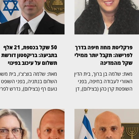
פרקליטת מחוז חיפה בדרך
50 שקל בכספת, 21 אלף
לפרישה: תקבל יותר ממיליון
בתביעה: בריקסטון דורשת
שקל מהמדינה
תשלום על עיכוב בפינוי
מאת: שלמה בן ברוך, בית הדין
מאת: שלמה בוצ'צ'ו, בי
האזורי לעבודה בחיפה, בפני
השלום בנתניה, בפני השופט
השופטת קרן כהן (בצילום), דן
נועם רף (בצילום), נדרש לפר
בהליך שעסק בסיום כהונתה של
חריגה שהחלה בכספת אישית
פרקליטת מחוז חיפה, אחד
שמספרה 705, שבה נמצא 
התפקידים הבכירים בפרקליטות
שטר בודד של 50 שקל,
המדינה, ובמחלוקת על תנאי
והתגלגלה לשני הליכים משפט
הפרישה, השכר והזכויות
נפרדים. בריקסטון כספות פעל
הפנסיוניות עם סיום כהונתה.
תחילה לפינוי הכספת, ובהמש