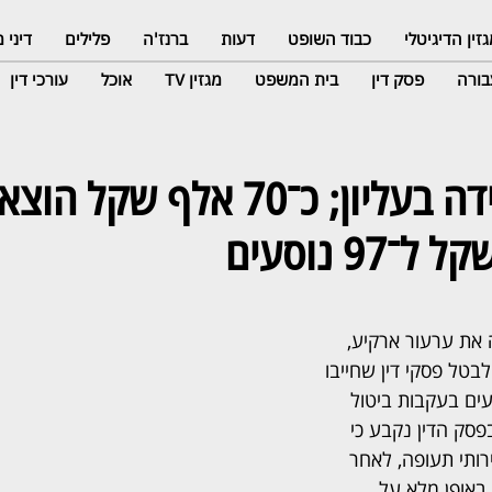
זין הדיגיטלי
כבוד השופט
דעות
ברנז'ה
פלילים
דיני
ורה
פסק דין
בית המשפט
מגזין TV
אוכל
עורכי דין
ארקיע הפסידה בעליון; כ־70 אלף שקל ה
את ערעור ארקיע, 
ל פסקי דין שחייבו 
ים בעקבות ביטול 
סק הדין נקבע כי 
ותי תעופה, לאחר 
באופן מלא על 