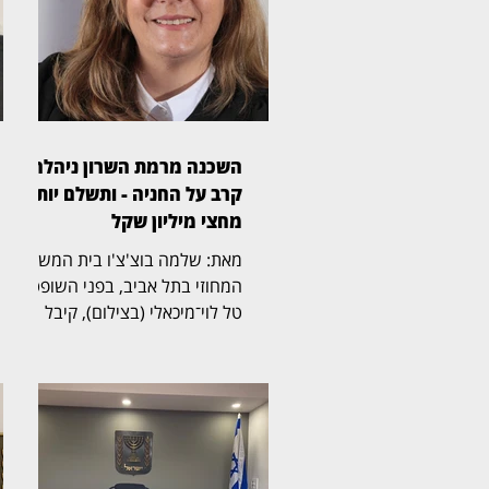
השכנה מרמת השרון ניהלה
קרב על החניה - ותשלם יותר
מחצי מיליון שקל
מאת: שלמה בוצ'צ'ו בית המשפט
המחוזי בתל אביב, בפני השופטת
טל לוי־מיכאלי (בצילום), קיבל
תביעה שעסקה בזכויות בחניה
בבית משותף ברמת השרון. בפסק
הדין נקבע כי החניה שבמחלוקת
שייכת לבעלי הדירה שתבעו,
ובעלת דירה אחרת בבניין חויבה
בהוצאות חריגות בסכום כולל של