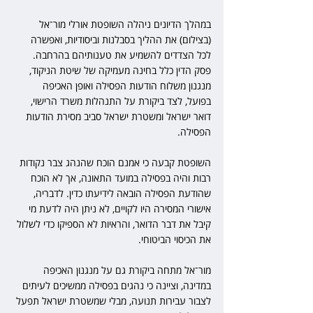
במהלך הדיונים ניהלה השופטת אורלי מור־אל 
(בצילום) את ההליך בסבלנות וביסודיות, ואפשרה 
לכל הצדדים להשמיע את טענותיהם בהרחבה. 
פסק הדין כלל בחינה מעמיקה של שיטת הניקוד, 
מנגנון משלוח הודעות הפסילה ואופן האכיפה 
בפועל, לצד ביקורת על התנהלות משרד הרישוי, 
דואר ישראל ומשטרת ישראל סביב מסירת הודעות 
הפסילה.
השופטת קבעה כי אמנם הוכח שהנהג צבר נקודות 
רבות והיה בפסילה במועד התאונה, אך לא הוכח 
שהודעת הפסילה הובאה לידיעתו כדין. לדבריה, 
אישורי המסירה היו לקויים, לא ניתן היה לדעת מי 
קיבל את דבר הדואר, והראיות לא הספיקו כדי לשלול 
את הכיסוי הביטוחי.
מור־אל מתחה ביקורת גם על מנגנון האכיפה 
במדינה, וציינה כי נהגים בפסילה ממשיכים לעיתים 
לצבור עבירות תנועה, מבלי שמשטרת ישראל תפעל 