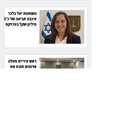
השופטת יעל בלכר
עיכבה תביעה של כ־40
מיליון שקל בפרויקט
סולארי
ראש עיריית מעלה
אדומים תובע את
חדשות 12 ועמרי מניב
ב־150 אלף שקל
רשת המרפאות "טרם"
לא זיהתה אפנדיציט -
ותפצה ב־736 אלף
שקל