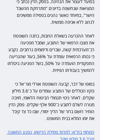
בפועל לעצור את הנהיגה. בפסק הדין נכתב כי 
המציאות שנחשפה בדיונים "מתרחקת מהשכל 
הישר", במיוחד כאשר נהגים בפסילה ממשיכים 
לנהוג ללא אכיפה ממשית.
לאחר ההכרעה בשאלת החבות, בחנה השופטת 
את מצבו הרפואי של התובע, שסבל מפגיעה 
רב־מערכתית קשה, שברים ודימומים נרחבים. נקבע 
כי נכותו הרפואית עומדת על 56%, בעוד שהגריעה 
התפקודית הועמדה על 50%, בשל הפגיעה ביכולתו 
להמשיך בעבודתו הפיזית.
בסופו של דבר, קבעה השופטת אורלי מור־אל כי 
נזקיו הכוללים של התובע עומדים על כ־3.6 מיליון 
שקלים. לאחר ניכוי תגמולי הביטוח הלאומי, חויבה 
מנורה לשלם לתובע כ־900 אלף שקלים. פסק הדין 
הותיר רושם ברור של הליך יסודי, שבו כל צד קיבל 
את יומו המלא בבית המשפט.
המחוזי בת"א: למרות פסילת הרישיון, נפגע התאונה 
יקבל 3.6 מיליון שקל