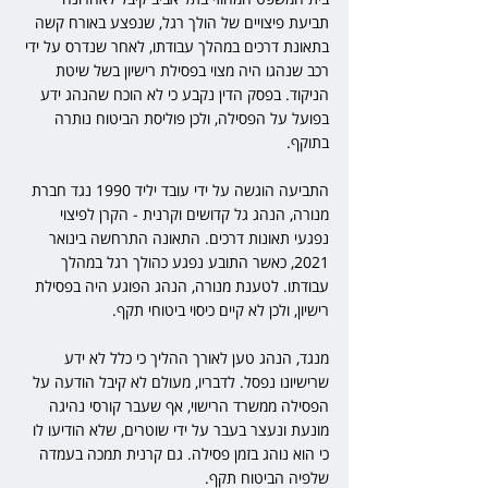
תביעת פיצויים של הולך רגל, שנפצע באורח קשה 
בתאונת דרכים במהלך עבודתו, לאחר שנדרס על ידי 
רכב שנהגו היה מצוי בפסילת רישיון בשל שיטת 
הניקוד. בפסק הדין נקבע כי לא הוכח שהנהג ידע 
בפועל על הפסילה, ולכן פוליסת הביטוח נותרה 
בתוקף.
התביעה הוגשה על ידי עובד יליד 1990 נגד חברת 
מנורה, הנהג גל קדושים וקרנית - הקרן לפיצוי 
נפגעי תאונות דרכים. התאונה התרחשה בינואר 
2021, כאשר התובע נפגע כהולך רגל במהלך 
עבודתו. לטענת מנורה, הנהג הפוגע היה בפסילת 
רישיון, ולכן לא קיים כיסוי ביטוחי תקף.
מנגד, הנהג טען לאורך ההליך כי כלל לא ידע 
שרישיונו נפסל. לדבריו, מעולם לא קיבל הודעה על 
הפסילה ממשרד הרישוי, אף שעבר קורסי נהיגה 
מונעת ונעצר בעבר על ידי שוטרים, שלא הודיעו לו 
כי הוא נוהג בזמן פסילה. גם קרנית תמכה בעמדה 
שלפיה הביטוח תקף.