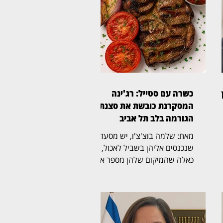
ף
כשרה עם סטייל: רג'ינה
המסקרנת כובשת את סצנת
הגורמה בלב תל אביב
מאת: שלמה בוצ'צ'ו, יש מסעדות
שנכנסים אליהן בשביל לאכול, ויש
כאלה שהמיקום שלהן מספר את
הסיפור עוד לפני שהתפריט
ט
נפתח. רג'ינה, מסעדת בשרים
רר
כשרה וגינת אירועים במבנה 10
במתחם התחנה שבנווה צדק,
משלבת מבנה היסטורי, גינה