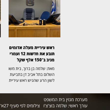
בהוצאות חריגות בסכום כולל של
525 אלף שקל. דן ואילנה
בודובסקי רכשו דירה בבניין ברחוב
ביאליק 22 ברמת השרון, שלה
הוצמדה חניה. אלא שבעת רישום
הזכויות בלשכת רישום המקרקעין
נרשמה החניה שלהם על שמה
של מיטב אשכנזי, בעוד שחניה
ראש עיריית מעלה אדומים
אחרת, שנחשבה פחות טובה,
תובע את חדשות 12 ועמרי
נרשמה על שם בנ
מניב ב־150 אלף שקל
מאת: שלמה בן ברוך, בית משפט
השלום בתל אביב דן בתביעת
לשון הרע שהגיש ראש עיריית
מעלה אדומים, גיא יפרח, נגד
חברת החדשות של ערוץ 12
והכתב עמרי מניב. בתביעה,
מערכת מגזין בית המשפט
שהועמדה על סך 150 אלף שקל,
עורך ראשי: שלמה בוצ'צ'ו
צילומים לפי סעיף 27א' לחוק זכויות היוצרים
נטען כי כתבה ששודרה במהדורת