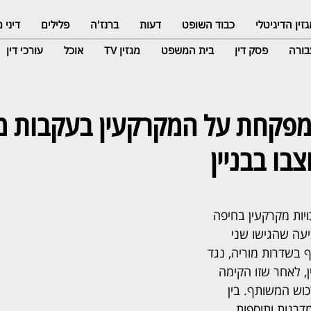
זין הדיגיטלי
כבוד השופט
דעות
ברנז'ה
פלילים
דיני
ורה
פסק דין
בית המשפט
מגזין TV
אוכל
עורכי דין
 למפקחת על המקרקעין בעקבות 
ו בבניין
יות מקרקעין בחיפה 
עה שהגישו שני 
ף בשדרות מוריה, נגד 
, לאחר שזו הקימה 
כוש המשותף. בין 
דרגות ותוספות 