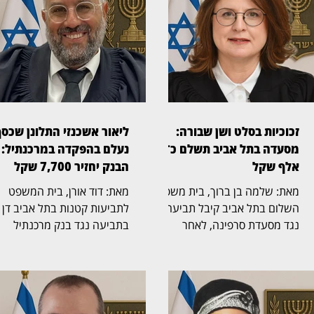
זכוכיות בסלט ושן שבורה:
ליאור אשכנזי התלונן שכס
מסעדה בתל אביב תשלם כ־45
נעלם בהפקדה במרכנתיל:
אלף שקל
הבנק יחזיר 7,700 שקל
מאת: שלמה בן ברוך, בית משפט
מאת: דוד אורן, בית המשפט
השלום בתל אביב קיבל תביעה
לתביעות קטנות בתל אביב דן
נגד מסעדת סרפינה, לאחר
בתביעה נגד בנק מרכנתיל
שסועד טען כי לעס שברי זכוכית
דיסקונט בעקבות מחלוקת על
שהיו בתוך מנת "סלט ברזל" ושבר
הפקדת מזומן בכספומט. השופ
את אחת משיניו. השופטת חני
אבנר יפרח (בצילום) נדרש לב
ברוך אלון (בצילום) קבעה כי
כיצד, לטענת התובע, נלקחו
המסעדה התרשלה וכי הוכח קשר
מחשבונו 7,700 שקל לאחר