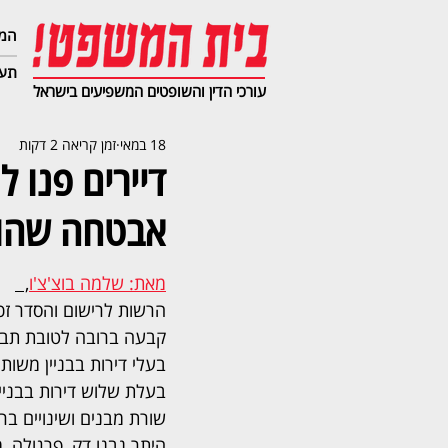
המג
תעב
עורכי הדין והשופטים המשפיעים בישראל
18 במאי
זמן קריאה 2 דקות
דיירים פנו
אבטחה שהוצב
מאת: שלמה בוצ'צ'ו
,  
הרשות לרישום והסדר זכו
קבעה ברובה לטובת תבי
בעלי דירות בבניין משות
בעלת שלוש דירות בבניין
שורת מבנים ושינויים בר
היתר נבנו דק, פרגולה, מ