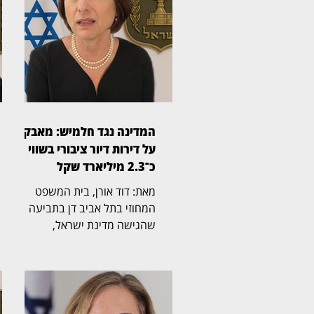
המדינה נגד חלמיש: מאבק
על דירות דיור ציבורי בשווי
כ־2.3 מיליארד שקל
מאת: דוד אורן, בית המשפט
המחוזי בתל אביב דן בתביעה
שהגישה מדינת ישראל,
באמצעות משרד הבינוי והשיכון,
נגד חלמיש, החברה
הממשלתית־עירונית לדיור,
לשיקום ולהתחדשות שכונות בתל
אביב־יפו. התיק הובא בפני