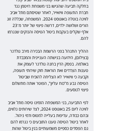
בחלקה תביעה שהגישו בני משפחת רויטמן נגד 
חברת התעופה וויזאייר, לאחר שטיסתם מתל אביב 
לווינה בוטלה באוגוסט 2024. המשפחה, שכללה זוג 
הורים ושלושה ילדים, דרשה פיצוי של יותר מ־23 
אלף שקלים בעקבות ביטול הטיסה והנזקים שנגרמו 
להם. 
ההליך התנהל בפני הרשמת הבכירה מירב גולדנר 
(בצילום), הידועה בגישתה העניינית והמכבדת 
באולמה. בפסק הדין בחנה גולדנר לעומק את 
טענות הצדדים ואת הוראות חוק שירותי תעופה, 
וקבעה כי וויזאייר לא הצליחה להוכיח שביטול 
הטיסה נבע מ"כוח עליון", הפוטר אותה מתשלום 
פיצוי לנוסעים. 
לפי התביעה, בני המשפחה הזמינו טיסה מתל אביב 
לווינה ליום 25 באוגוסט 2024, לצד שירותים נלווים, 
ובהם כבודה, עדיפות בעלייה למטוס ודמי ניהול. 
לאחר ביטול הטיסה טענו התובעים כי נגרמו להם 
גם הפסדים כספיים משמעותיים בגין ביטול שהות 