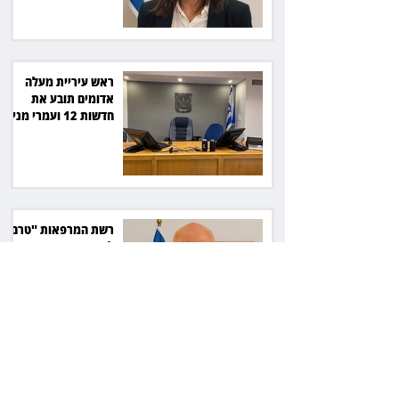
ראש עיריית מעלה
אדומים תובע את
חדשות 12 ועמרי מניב
ב־150 אלף שקל
רשת המרפאות "טרם"
לא זיהתה אפנדיציט -
ותפצה ב־736 אלף
שקל
הרשמת אישרה לתפוס
את רכב היוקרה בסיוע