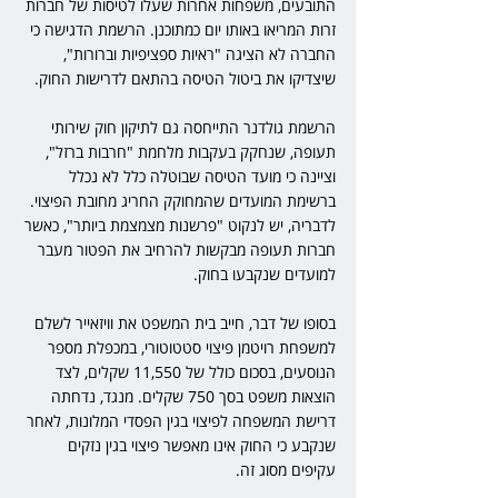
התובעים, משפחות אחרות שעלו לטיסות של חברות 
זרות המריאו באותו יום כמתוכנן. הרשמת הדגישה כי 
החברה לא הציגה "ראיות ספציפיות וברורות", 
שיצדיקו את ביטול הטיסה בהתאם לדרישות החוק. 
הרשמת גולדנר התייחסה גם לתיקון חוק שירותי 
תעופה, שנחקק בעקבות מלחמת "חרבות ברזל", 
וציינה כי מועד הטיסה שבוטלה כלל לא נכלל 
ברשימת המועדים שהמחוקק החריג מחובת הפיצוי. 
לדבריה, יש לנקוט "פרשנות מצמצמת ביותר", כאשר 
חברות תעופה מבקשות להרחיב את הפטור מעבר 
למועדים שנקבעו בחוק. 
בסופו של דבר, חייב בית המשפט את וויזאייר לשלם 
למשפחת רויטמן פיצוי סטטוטורי, במכפלת מספר 
הנוסעים, בסכום כולל של 11,550 שקלים, לצד 
הוצאות משפט בסך 750 שקלים. מנגד, נדחתה 
דרישת המשפחה לפיצוי בגין הפסדי המלונות, לאחר 
שנקבע כי החוק אינו מאפשר פיצוי בגין נזקים 
עקיפים מסוג זה.