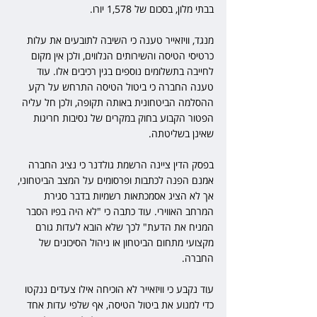
בבתי מלון, בסכום של 1,578 יורו. 
מנגד, וויזאייר טענה כי השיבה לתובעים את עלות 
כרטיסי הטיסה והשירותים הנלווים, ולכן אין מקום 
לחייבה בתשלומים נוספים בגין רכיבים אלו. עוד 
טענה החברה כי ביטול הטיסה התרחש על רקע 
ההסלמה הביטחונית באותה תקופה, ולכן חל עליה 
הפטור הקבוע בחוק במקרים של נסיבות חריגות 
שאינן בשליטתה. 
בפסק הדין ציינה הרשמת גולדנר כי נציג החברה 
אמנם הפנה לכתבות ופרסומים על המצב הביטחוני, 
אך לא הציג אסמכתאות רשמיות בדבר סגירת 
המרחב האווירי. עוד כתבה כי "לא היה בפיו הסבר 
המניח את הדעת" לכך שלא הובא לעדות גורם 
מקצועי מתחום הביטחון או ניהול הסיכונים של 
החברה. 
עוד נקבע כי וויזאייר לא הוכיחה אילו צעדים ננקטו 
כדי למנוע את ביטול הטיסה, אף שלפי עדות אחד 