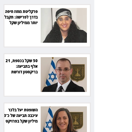
פרקליטת מחוז חיפה
בדרך לפרישה: תקבל
יותר ממיליון שקל
מהמדינה
50 שקל בכספת, 21
אלף בתביעה:
בריקסטון דורשת
תשלום על עיכוב בפינוי
השופטת יעל בלכר
עיכבה תביעה של כ־40
מיליון שקל בפרויקט
סולארי