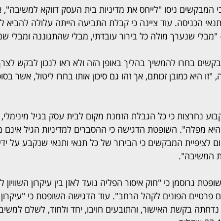
 המבקשים ניסו "לייחס את מדיניות בית העסק דווקא למשיבה",
אי הכניסה. עוד ציינה כי קבלת התביעה הייתה עלולה להביא ל
בלי שנערך מולה כל בירור עובדתי, מבלי שהתגוננה ומבלי שנ
קשים בחרו להמשיך בהליך באופן הזה ולא ראו לנכון לבקש לצ
"זו היא כמובן זכותם, אך זהו גם סיכון אותו בחרו ליטול, אשר בסופ
קבוע נחרצות כי כל הגבלת הזמנת מקום לבית עסק בגיל מינימלי,
היא מפלה". השופטת הדגישה כי ההסברים למדיניות הגיל אינם מצ
ום לציפיית המבקשים כי הבירור של כל תנאי ותנאי שנקבע על ידי
ת המשיבה".
טת גרוסמן כי "חוק איסור הפליה נועד לאזן בין עיקרון השוויון לב
פרטיים הפונים לקהל הרחב". עוד הדגישה השופטת כי "עיקרון השו
נדחתה בקשת האישור, והתובעים חויבו, יחד ולחוד, לשלם למשיבי