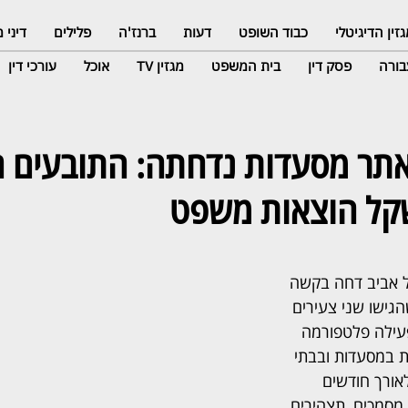
זין הדיגיטלי
כבוד השופט
דעות
ברנז'ה
פלילים
דיני
ורה
פסק דין
בית המשפט
מגזין TV
אוכל
עורכי דין
 אתר מסעדות נדחתה: התובעים ח
 אביב דחה בקשה 
הגישו שני צעירים 
עילה פלטפורמה 
ת במסעדות ובבתי 
ורך חודשים 
 מסמכים, תצהירים, 