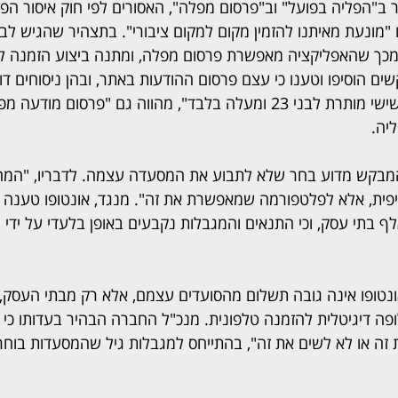
 ב"הפליה בפועל" וב"פרסום מפלה", האסורים לפי חוק איסור הפל
"מונעת מאיתנו להזמין מקום למקום ציבורי". בתצהיר שהגיש לבי
 מכך שהאפליקציה מאפשרת פרסום מפלה, ומתנה ביצוע הזמנה ל
שים הוסיפו וטענו כי עצם פרסום ההודעות באתר, ובהן ניסוחים דו
למסעדה בימים חמישי ושישי מותרת לבני 23 ומעלה בלבד", מהווה גם "פרסום מ
מבקש מדוע בחר שלא לתבוע את המסעדה עצמה. לדבריו, "המח
פית, אלא לפלטפורמה שמאפשרת את זה". מנגד, אונטופו טענה כ
ף בתי עסק, וכי התנאים והמגבלות נקבעים באופן בלעדי על ידי
אונטופו אינה גובה תשלום מהסועדים עצמם, אלא רק מבתי העסק, 
 דיגיטלית להזמנה טלפונית. מנכ"ל החברה הבהיר בעדותו כי או
זה או לא לשים את זה", בהתייחס למגבלות גיל שהמסעדות בוחר