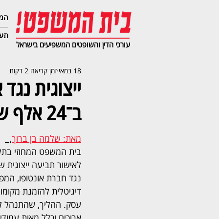
המג
תעב
עורכי הדין והשופטים המשפיעים בישראל
18 במאי
זמן קריאה 2 דקות
ייצוגית נגד
ב־24 אלף שקל הוצאות משפט
מאת: שלמה בן ברוך
,  
בית המשפט המחוזי בתל
לאישור תביעה ייצוגית ש
נגד חברת אונטופו, המפ
דיגיטלית להזמנת מקומו
עסק. ההליך, שהתנהל לא
ארוכים וכלל מאות עמודי