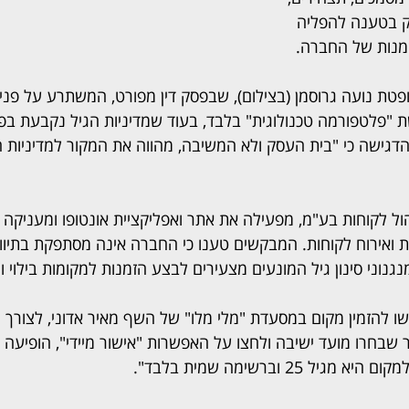
סק בטענה להפליה 
מנות של החברה.
טת נועה גרוסמן (בצילום), שבפסק דין מפורט, המשתרע על פני 
 "פלטפורמה טכנולוגית" בלבד, בעוד שמדיניות הגיל נקבעת בפוע
ישה כי "בית העסק ולא המשיבה, מהווה את המקור למדיניות ה
ול לקוחות בע"מ, מפעילה את אתר ואפליקציית אונטופו ומעניקה 
ת ואירוח לקוחות. המבקשים טענו כי החברה אינה מסתפקת בתיווך 
נוני סינון גיל המונעים מצעירים לבצע הזמנות למקומות בילוי ו
קשו להזמין מקום במסעדת "מלי מלו" של השף מאיר אדוני, לצורך ח
חר שבחרו מועד ישיבה ולחצו על האפשרות "אישור מיידי", הופיעה
 25 וברשימה שמית בלבד".