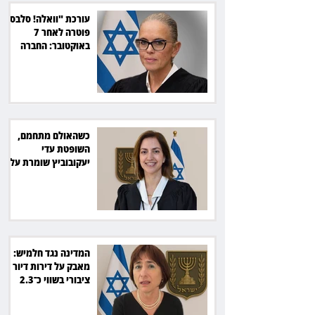
עורכת "וואלה! סלבס"
פוטרה לאחר 7
באוקטובר: החברה
תשלם כ־54 אלף שקל
כשהאולם מתחמם,
השופטת עדי
יעקובוביץ שומרת על
קור רוח ושליטה
המדינה נגד חלמיש:
מאבק על דירות דיור
ציבורי בשווי כ־2.3
מיליארד שקל