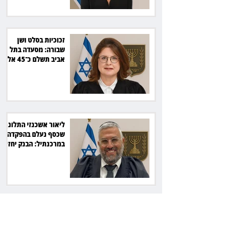
זכוכיות בסלט ושן
שבורה: מסעדה בתל
אביב תשלם כ־45 אלף
שקל
ליאור אשכנזי התלונן
שכסף נעלם בהפקדה
במרכנתיל: הבנק יחזיר
7,700 שקל
כשרה עם סטייל:
רג'ינה המסקרנת