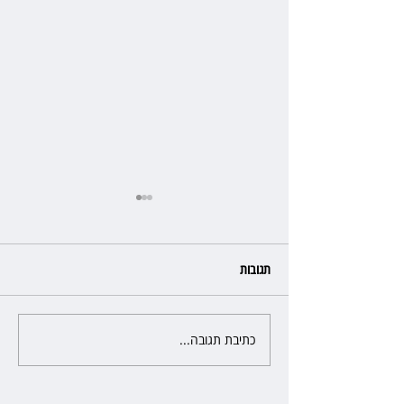
תגובות
כתיבת תגובה...
כשהאולם מתחמם, השופטת עדי
יעקובוביץ שומרת על קור רוח
ושליטה