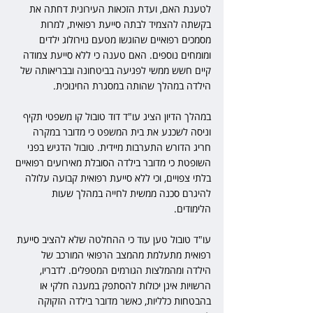
לטענת האם, ועדת הזכאות העירונית דחתה את 
בקשתה להצמיד לבתה סייעת רפואית, למרות 
מסמכים רפואיים שהוגשו מטעם נוירולוג ילדים 
ומומחים נוספים. האם טענה כי ללא סייעת צמודה 
קיים חשש ממשי לפגיעה בביטחונה ובבריאותה של 
הילדה במהלך שהותה במסגרת החינוכית.
במהלך הדיון הציג עו"ד דוד טובול קו משפטי תקיף 
וניסה לשכנע את בית המשפט כי מדובר במקרה 
חריג הדורש התערבות מיידית. טובול הדגיש בפני 
השופטת כי מדובר בילדה הסובלת מאירועים רפואיים 
בלתי צפויים, וכי ללא סייעת רפואית קבועה עלולה 
להיגרם סכנה ממשית לחייה במהלך שעות 
הלימודים.
עו"ד טובול טען עוד כי ההחלטה שלא להציב סייעת 
רפואית מתעלמת מהמצב הרפואי המורכב של 
הילדה ומהמלצות הגורמים המטפלים. לדבריו, 
הרשויות אינן יכולות להסתפק במענה חלקי או 
בהבטחות כלליות, כאשר מדובר בילדה הזקוקה 