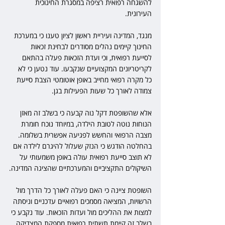
להשגחה רפואית רציפה במסגרת החינוכית 
העירונית.
מנגד, המדינה ועיריית ראשון לציון טענו כי במערכת 
החינוך קיימים נהלים מסודרים לבחינת זכאות 
לסייעת רפואית, וכי ועדת הזכאות פעלה בהתאם 
לקריטריונים המקצועיים שנקבעו. עוד נטען כי לא 
כל מקרה רפואי מחייב באופן אוטומטי הצבת סייעת 
צמודה לאורך כל שעות הפעילות בגן.
אלא שהשופטת דקל נוה קבעה כי בשלב זה מאזן 
הנוחות נוטה לטובת הילדה, במיוחד נוכח חומרת 
מצבה הרפואי והחשש לפגיעה אפשרית בשלומה. 
בהחלטה הודגש כי הנזק שעלול להיגרם לילדה אם 
לא תוצב סייעת רפואית עולה באופן משמעותי על 
השיקולים התקציביים והמערכתיים שהציגה המדינה.
השופטת ציינה כי האם פעלה לאורך כל הדרך מול 
הרשויות, המציאה מסמכים רפואיים עדכניים וניסתה 
למצות את ההליכים מול ועדות הזכאות. עוד נקבע כי 
בשלב זה קיימת תשתית רפואית מספקת המצדיקה 