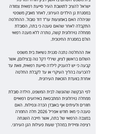
ישראל להציב לתושבת העיר סייעת רפואית צמודה 
במסגרת גן הילדים העירוני, לאחר מאבק משפטי 
שניהלה האם באמצעות עו"ד דוד טובול. ההחלטה 
התקבלה לאחר שהאם טענה כי בתה, הסובלת 
ממחלה נוירולוגית קשה, נותרה ללא מענה רפואי 
הולם במסגרת החינוכית.
את ההחלטה נתנה סגנית נשיאת בית משפט 
השלום בראשון לציון, שירלי דקל נוה (בצילום), אשר 
קבעה כי יש להעניק לילדה סייעת רפואית, וזאת עד 
להכרעה בהליך העיקרי או עד לקבלת החלטה 
אחרת בוועדת הזכאות העירונית.
לפי הבקשה שהוגשה לבית המשפט, הילדה סובלת 
ממחלה נוירולוגית המתבטאת באירועים רפואיים 
חוזרים ולעיתים אף באובדן הכרה ונפילות. האם 
טענה כי מאז חודש אפריל 2026 חלה החמרה 
במצבה הרפואי של בתה, אשר חייבה השגחה 
רציפה ומיידית במהלך שעות פעילות הגן העירוני.