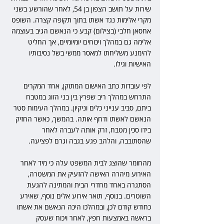
שירות על תושב הצפון בן 54, לאחר שהורשע בשני 
מקרי אלימות נגד אשתו בתוך תקופה קצרה. השופט 
אחסאן חלבי (בצילום) קבע כי הנאשם הגיב בעוצמה 
אלימה גם במהלך ויכוחים יומיומיים, אך החליט 
להימנע משליחתו למאסר ממשי בשל נסיבותיו 
האישיות וגילו.
לפי עובדות כתב האישום המתוקן, אחד המקרים 
התרחש במהלך ריב שפרץ בין בני הזוג במטבח 
ביתם, סביב ענייני כלים וניקיון. במהלך העימות סטר 
הנאשם לאשתו ודחף אותה. בהמשך, כאשר החזיק 
בידו סכין מטבח, זרק אותה לעברה לאחר 
שהסתובבה, והלהב פגע בגבה וגרם לפציעה.
מהחומר שהוצג לבית המשפט עלה כי מיד לאחר 
האירוע מיהרה האישה להזעיק את המשטרה, 
הסתגרה באחד מחדרי הבית והמתינה להגעת 
השוטרים. בנוסף, תואר אירוע אלים נוסף, שאירע 
כחודש קודם לכן, ובמהלכו היכה הנאשם את אשתו 
בראשה באמצעות חפץ, לאחר ויכוח שעסק 