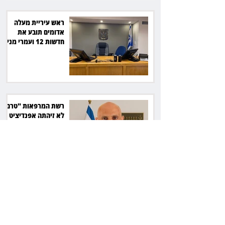
ראש עיריית מעלה
אדומים תובע את
חדשות 12 ועמרי מניב
ב־150 אלף שקל
רשת המרפאות "טרם"
לא זיהתה אפנדיציט -
ותפצה ב־736 אלף
שקל
הרשמת אישרה לתפוס
את רכב היוקרה בסיוע
המשטרה, השופט ביטל
את המהלך