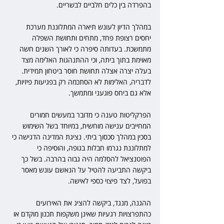
בהפרדה בין כלים חלביים לבשריים.
במהלך הדיון לעונש תיארה המתלוננת מערכת 
יחסים רצופת פחד, מתחים ותחושת השפלה 
מתמשכת. בעדותה סיפרה כי לאורך השנים חשה 
מאוימת בתוך ביתה, וכי ההתנהגות האלימה מצד 
בעלה יצרה אצלה תחושת חוסר ביטחון תמידית. 
לדבריה, האלימות לא הסתכמה רק בפגיעות פיזיות, 
אלא גם ביחס פוגעני ומתמשך.
הפרקליטות טענה כי מדובר במעשים חמורים 
המחייבים ענישה מוחשית, במיוחד בשל השימוש 
בסכין במהלך סכסוך ביתי. נציגת המדינה הדגישה כי 
למתלוננת נגרמו חבלות בגופה, והוסיפה כי 
הפוטנציאל להסלמה היה גבוה בהרבה. בשל כך 
ביקשה התביעה להטיל על הנאשם עונש מאסר 
בפועל, לצד פיצוי כספי לאישה.
ההגנה, מנגד, ביקשה להציג את האירועים 
כהתפרצויות רגעיות שאינן משקפות תכנון מוקדם או 