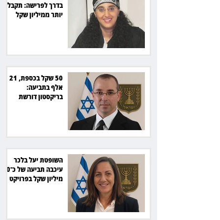
בדרך לפרישה: תקבל
יותר ממיליון שקל
מהמדינה
50 שקל בכספת, 21
אלף בתביעה:
בריקסטון דורשת
תשלום על עיכוב בפינוי
השופטת יעל בלכר
עיכבה תביעה של כ־40
מיליון שקל בפרויקט
סולארי