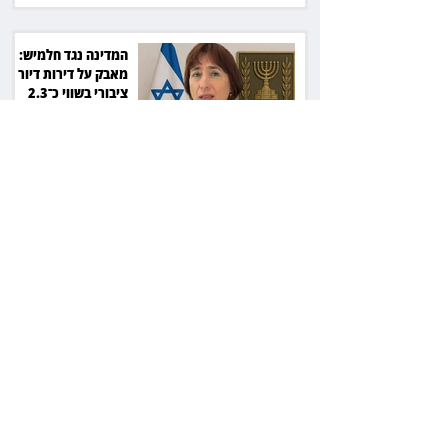
המדינה נגד חלמיש:
מאבק על דירות דיור
ציבורי בשווי כ־2.3
מיליארד שקל
זכוכיות בסלט ושן
שבורה: מסעדה בתל
אביב תשלם כ־45 אלף
שקל
ליאור אשכנזי התלונן
שכסף נעלם בהפקדה
במרכנתיל: הבנק יחזיר
7,700 שקל