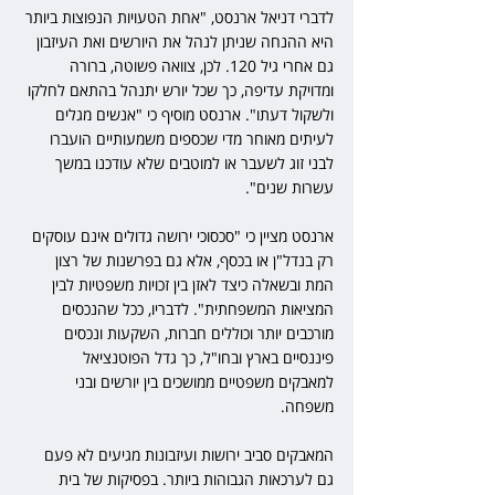
לדברי דניאל ארנסט, "אחת הטעויות הנפוצות ביותר 
היא ההנחה שניתן לנהל את היורשים ואת העיזבון 
גם אחרי גיל 120. לכן, צוואה פשוטה, ברורה 
ומדויקת עדיפה, כך שכל יורש יתנהל בהתאם לחלקו 
ולשקול דעתו". ארנסט מוסיף כי "אנשים מגלים 
לעיתים מאוחר מדי שכספים משמעותיים הועברו 
לבני זוג לשעבר או למוטבים שלא עודכנו במשך 
עשרות שנים".
ארנסט מציין כי "סכסוכי ירושה גדולים אינם עוסקים 
רק בנדל"ן או בכסף, אלא גם בפרשנות של רצון 
המת ובשאלה כיצד לאזן בין זכויות משפטיות לבין 
המציאות המשפחתית". לדבריו, ככל שהנכסים 
מורכבים יותר וכוללים חברות, השקעות ונכסים 
פיננסיים בארץ ובחו"ל, כך גדל הפוטנציאל 
למאבקים משפטיים ממושכים בין יורשים ובני 
משפחה.
המאבקים סביב ירושות ועיזבונות מגיעים לא פעם 
גם לערכאות הגבוהות ביותר. בפסיקות של בית 