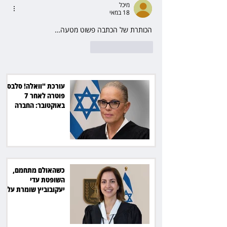
מיכל
18 במאי
הכותרת של הכתבה פשוט מטעה… 
לייק
להשיב
עורכת "וואלה! סלבס"
פוטרה לאחר 7
באוקטובר: החברה
תשלם כ־54 אלף שקל
כשהאולם מתחמם,
השופטת עדי
יעקובוביץ שומרת על
קור רוח ושליטה