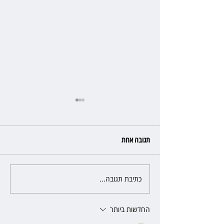
תגובה אחת
כתיבת תגובה...
כשהאולם מתחמם, השופטת עדי
יעקובוביץ שומרת על קור רוח
ושליטה
החדשות ביותר