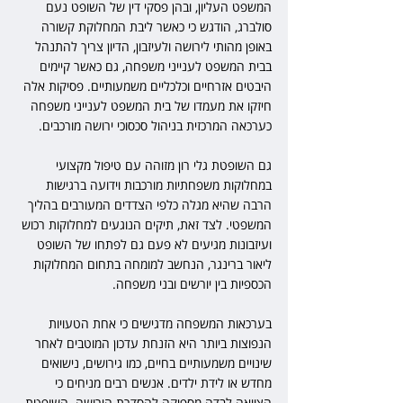
המשפט העליון, ובהן פסקי דין של השופט נעם 
סולברג, הודגש כי כאשר ליבת המחלוקת קשורה 
באופן מהותי לירושה ולעיזבון, הדיון צריך להתנהל 
בבית המשפט לענייני משפחה, גם כאשר קיימים 
היבטים אזרחיים וכלכליים משמעותיים. פסיקות אלה 
חיזקו את מעמדו של בית המשפט לענייני משפחה 
כערכאה המרכזית בניהול סכסוכי ירושה מורכבים.
גם השופטת גלי רון מזוהה עם טיפול מקצועי 
במחלוקות משפחתיות מורכבות וידועה ברגישות 
הרבה שהיא מגלה כלפי הצדדים המעורבים בהליך 
המשפטי. לצד זאת, תיקים הנוגעים למחלוקות רכוש 
ועיזבונות מגיעים לא פעם גם לפתחו של השופט 
ליאור ברינגר, הנחשב למומחה בתחום המחלוקות 
הכספיות בין יורשים ובני משפחה.
בערכאות המשפחה מדגישים כי אחת הטעויות 
הנפוצות ביותר היא הזנחת עדכון המוטבים לאחר 
שינויים משמעותיים בחיים, כמו גירושים, נישואים 
מחדש או לידת ילדים. אנשים רבים מניחים כי 
הצוואה לבדה מספיקה להסדרת הירושה. השופטת 