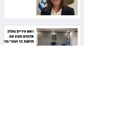
סולארי
ראש עיריית מעלה
אדומים תובע את
חדשות 12 ועמרי מניב
ב־150 אלף שקל
רשת המרפאות "טרם"
לא זיהתה אפנדיציט -
ותפצה ב־736 אלף
שקל