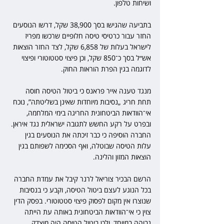
ושיחות טלפון.
בתביעה שהגישו בסך 38,900 שקל, דרשו הנוסעים 
החזר עבור כרטיסי טיסה חלופיים שרכשו מפריז 
לישראל בעלות של 6,858 שקל, לצד החזר הוצאות 
אש״ל בסך כ־850 שקל, וכן פיצוי סטטוטורי ופיצוי 
לדוגמה בגין הפרת הוראות החוק.
מנגד טענה אייר פראנס כי ביטול הטיסה חוסה 
תחת חריג „נסיבות מיוחדות שאינן בשליטתה”, נוכח 
אי־הוודאות הביטחונית החריגה בימי המלחמה, 
ובפרט על רקע החשש לתגובה ישראלית נגד איראן. 
החברה הוסיפה כי כבר זיכתה את הנוסעים בגין 
עלות הטיסה שבוטלה, ואף הסכימה לשפותם בגין 
הוצאות המזון והלינה.
הרשם הבכיר צוריאל לרנר קיבל את עמדת החברה 
בכל הנוגע לעצם ביטול הטיסה, וקבע כי בנסיבות 
שנוצרו אין מקום לפסוק פיצוי סטטוטורי. בפסק הדין 
צוין כי אי־הוודאות הביטחונית באותה עת הייתה 
גבוהה במיוחד, ולכן ביטול הטיסה היה מוצדק.