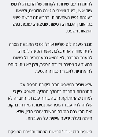
להתמודד עם שירות הלקוחות של החברה, לרכוש 
ציוד אישי, ביגוד ומוצרי היגיינה חלופיים, ולשאת 
בעוגמת נפש משמעותית. בתביעתה דרשה פיצוי 
בגין אובדן הכבודה, רכישות שביצעה, עוגמת נפש 
והוצאות משפט. 
מנגד טענה לוט פוליש איירליינס כי התובעת מסרה 
לידיה מזוודה אחת בלבד, אשר הגיעה ליעדה. 
לטענת החברה, לא נמצא במערכותיה כל רישום 
המעיד על מסירת מזוודה נוספת, ולכן לא ניתן לייחס 
לה אחריות לאובדן הכבודה הנטען. 
אלא שבית המשפט מתח ביקורת חריפה על 
התנהלות החברה במהלך ההליך. השופט ציין כי 
למרות שהמחלוקת חייבה בירור עובדתי, החברה לא 
שלחה לדיון עובד המכיר את נסיבות המקרה. במקום 
זאת התייצבה מזכירה ממשרד עורכי הדין, שלא 
הייתה בעלת ידיעה אישית על העובדות. 
השופט הדגיש כי "הרישום הממוכן והניירת המופקת 