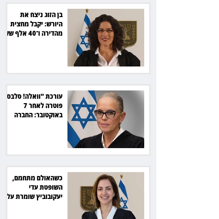
בן הזוג ניצח את
היורש: יקבל מחצית
מהדירה ו־40 אלף שקל
הוצאות
עורכת "וואלה! סלבס"
פוטרה לאחר 7
באוקטובר: החברה
תשלם כ־54 אלף שקל
כשהאולם מתחמם,
השופטת עדי
יעקובוביץ שומרת על
קור רוח ושליטה