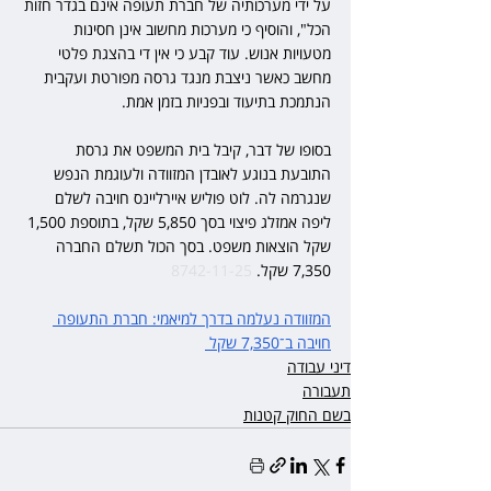
על ידי מערכותיה של חברת תעופה אינם בגדר חזות 
הכל", והוסיף כי מערכות מחשוב אינן חסינות 
מטעויות אנוש. עוד קבע כי אין די בהצגת פלטי 
מחשב כאשר ניצבת מנגד גרסה מפורטת ועקבית 
הנתמכת בתיעוד ובפניות בזמן אמת. 
בסופו של דבר, קיבל בית המשפט את גרסת 
התובעת בנוגע לאובדן המזוודה ולעוגמת הנפש 
שנגרמה לה. לוט פוליש איירליינס חויבה לשלם 
ליפה אמזלג פיצוי בסך 5,850 שקל, בתוספת 1,500 
שקל הוצאות משפט. בסך הכול תשלם החברה 
7,350 שקל. 
8742-11-25
המזוודה נעלמה בדרך למיאמי: חברת התעופה 
חויבה ב־7,350 שקל 
דיני עבודה
תעבורה
בשם החוק קטנות