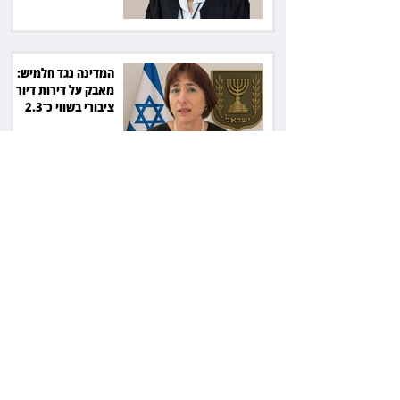
המדינה נגד חלמיש:
מאבק על דירות דיור
ציבורי בשווי כ־2.3
מיליארד שקל
זכוכיות בסלט ושן
שבורה: מסעדה בתל
אביב תשלם כ־45 אלף
שקל
ליאור אשכנזי התלונן
שכסף נעלם בהפקדה