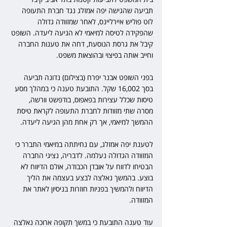
תביעה שהגישה יפה אמזלג נגד חברת התעופה 
לוט פוליש איירליינס, לאחר שמזוודה גדולה 
שהפקידה לטיסה למיאמי לא הגיעה ליעדה. השופט 
קיבל את גרסת הנוסעת, דחה את טענות החברה 
וחייב אותה בפיצוי ובהוצאות משפט. 
בפני השופט אבנר יפרח (בצילום) נדונה תביעה 
בסך 16,002 שקל. התובעת טענה כי במהלך מסע 
טיסות שכלל עצירות בפאפוס, בודפשט וורשה, 
מסרה שתי מזוודות לחברת התעופה לקראת טיסת 
ההמשך למיאמי, אך רק אחת מהן הגיעה ליעדה. 
לטענת יפה אמזלג, עם נחיתתה במיאמי התברר כי 
המזוודה הגדולה נעלמה. לדבריה, נציגי החברה 
הבטיחו לדווח על אובדן הכבודה, אולם הדיווח לא 
בוצע. בהמשך נאלצה לבצע בעצמה את הליך 
הדיווח ולהמשיך בפניות חוזרות בניסיון לאתר את 
המזוודה. 
עוד טענה התובעת כי במשך תקופה ארוכה נאלצה 