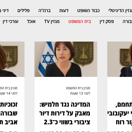
זין הדיגיטלי
כבוד השופט
דעות
ברנז'ה
פלילים
דיני
ורה
פסק דין
בית המשפט
מגזין TV
אוכל
עורכי דין
מגזין בית המשפט
מגזין בית ה
לפני 13 שעות
לפני 14 שעות
חמם,
המדינה נגד חלמיש:
זכוכיות
יעקובוביץ
מאבק על דירות דיור
שבורה:
ר רוח
ציבורי בשווי כ־2.3
מיליארד שקל
שקל