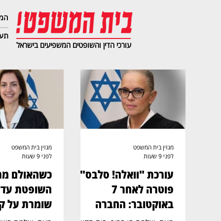
המג
תעב
עורכי הדין והשופטים המשפיעים בישראל
מגזין בית המשפט
מגזין בית המשפט
לפני 9 שעות
לפני 9 שעות
עורכת "וואלה! סלבס"
כשהאולם מת
פוטרה לאחר 7
השופטת עדי 
באוקטובר: החברה
שומרת על קו
תשלם כ־54 אלף שקל
ושליטה