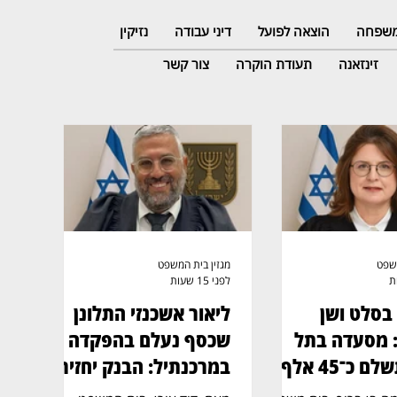
 משפחה
הוצאה לפועל
דיני עבודה
נזיקין
זינזאנה
תעודת הוקרה
צור קשר
משפט
מגזין בית המשפט
לפני 15 שעות
 בסלט ושן
ליאור אשכנזי התלונן
 מסעדה בתל
שכסף נעלם בהפקדה
אביב תשלם כ־45 אלף
במרכנתיל: הבנק יחזיר
7,700 שקל