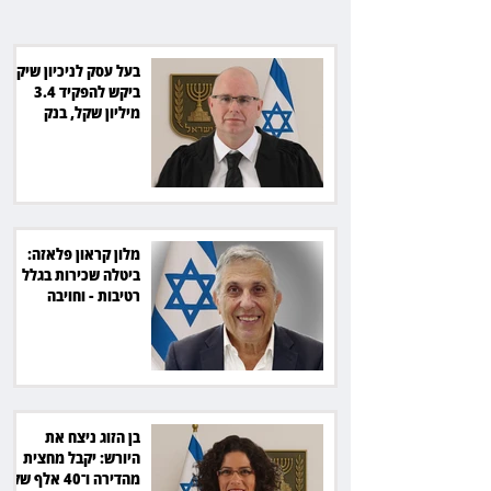
אלף שקל
בעל עסק לניכיון שיקים
ביקש להפקיד 3.4
מיליון שקל, בנק
הפועלים סירב
מלון קראון פלאזה:
ביטלה שכירות בגלל
רטיבות - וחויבה
בכ־600 אלף שקל
בן הזוג ניצח את
היורש: יקבל מחצית
מהדירה ו־40 אלף שקל