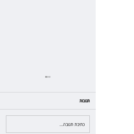
תגובות
כתיבת תגובה...
מלון קראון פלאזה: ביטלה שכירות
בגלל רטיבות - וחויבה בכ־600