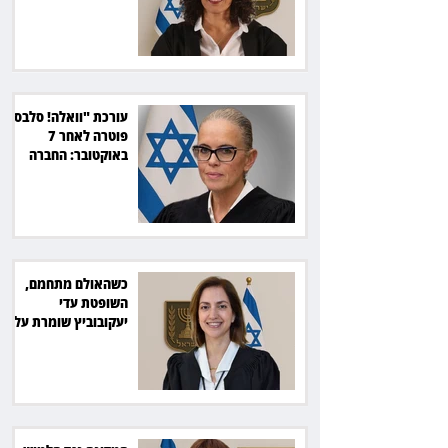
הוצאות
עורכת "וואלה! סלבס"
פוטרה לאחר 7
באוקטובר: החברה
תשלם כ־54 אלף שקל
כשהאולם מתחמם,
השופטת עדי
יעקובוביץ שומרת על
קור רוח ושליטה