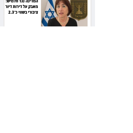
המדינה נגד חלמיש:
מאבק על דירות דיור
ציבורי בשווי כ־2.3
מיליארד שקל
זכוכיות בסלט ושן
שבורה: מסעדה בתל
אביב תשלם כ־45 אלף
שקל
ליאור אשכנזי התלונן
שכסף נעלם בהפקדה
במרכנתיל: הבנק יחזיר
7,700 שקל