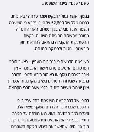
טעם לפגם", ציינה השופטת.
בנוסף, אושר גמול למבקש ושכר טרחה לבאי כוחו, 
בסכום כולל של 52,800 ש"ח. כן נקבע כי המשיבה 
תשפה את המבקש בגין תשלום האגרה ותהיה 
פטורה מתשלום מחציתה השנייה. בקשת 
ההסתלקות התקבלה בהתאם להוראות חוק 
תובענות ייצוגיות ולפסיקה המנחה.
השופטת הדגישה כי בנסיבות העניין – כאשר הוסרו 
הפרסומים המטעים טרם אישור התובענה – אין 
צורך בפרסום נוסף או באיתור תובע חלופי. מדובר 
בתביעה שבירורה הסתיים בשלב מוקדם, וההסכמות 
אינן יוצרות מעשה בית דין כלפי שאר חברי הקבוצה.
בסופו של דבר קבעה השופטת רחל ערקובי כי 
ההסכם שנכרת בין הצדדים משקף פיצוי הולם 
ומגלם רכיב הרתעתי ראוי. היא הורתה על סגירת 
התיק, בכפוף להמצאת אסמכתא מטעם בורגר קינג 
תוך 45 ימים, שתאשר את ביצוע חלוקת השוברים 