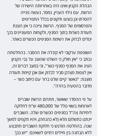
הנהלת הקניון ואינו היה באחריותה הישירה של 
הרשת. עם גילוי העניין, נמסר, נעשה פנייה 
להסרתו וכן בוצעו תיקונים בכלל התפריטים 
והפרסומים של הסניף. הרשת ציינה כי אין הצגת 
תעודת כשרות בתוך הסניף, ולקוחות המעוניינים בכך 
יכולים לבדוק את רשימת הסניפים הכשרים באתר.
השופטת ערקובי לא קיבלה את ההסבר. בהחלטתה 
נכתב כי "אין חולק כי השלט שהוצג על גבי הקניון 
הציג את הסניף כסניף כשר", וכי במצב דברים זה, 
אין לצפות מצרכן סביר לבדוק אם אכן קיימת תעודה 
מוצגת: "כאשר קיים שלט ברור עם כיתוב כשר – 
מדובר בהטעיה ברורה".
על פי ההסדר שאושר, תתרום הרשת שוברים 
לארוחות בשווי כולל של 480,000 ש"ח לחלוקה 
ליחידות צה"ל בסניפים הכשרים שלה. השוברים 
יינתנו כתשלום מלא (לא כהנחה), ויהיו תקפים למשך 
שנה. בהחלטה הודגש כי חלוקת השוברים תתבצע 
ללא הבחנה בין חיילים דתיים לשאינם: "יש בכך 