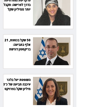
פרקליטת מחוז חיפה
בדרך לפרישה: תקבל
יותר ממיליון שקל
מהמדינה
50 שקל בכספת, 21
אלף בתביעה:
בריקסטון דורשת
תשלום על עיכוב בפינוי
השופטת יעל בלכר
עיכבה תביעה של כ־40
מיליון שקל בפרויקט
סולארי