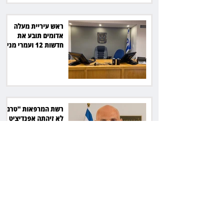
ראש עיריית מעלה
אדומים תובע את
חדשות 12 ועמרי מניב
ב־150 אלף שקל
רשת המרפאות "טרם"
לא זיהתה אפנדיציט -
ותפצה ב־736 אלף
שקל
הרשמת אישרה לתפוס
את רכב היוקרה בסיוע
המשטרה, השופט ביטל
את המהלך