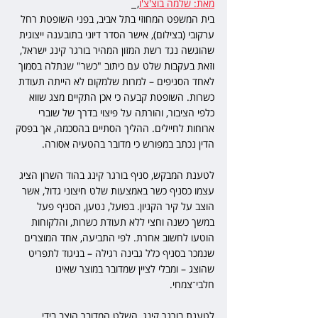
מאת: שלמה בוצ'צ'ו
,  
בית המשפט המחוזי בתל אביב, בפני השופטת רחל 
ערקובי (בצילום), אישר הסדר דיוני בתובענה ייצוגית 
שהוגשה נגד רשת המזון המהיר בורגר קינג ישראל, 
וזאת בעקבות שלט עם כיתוב "כשר" שנתלה בסמוך 
לאחד הסניפים – למרות שלמקום לא הייתה תעודת 
כשרות. השופטת קבעה כי אכן התקיים מצג שווא 
כלפי הציבור, והורתה על פיצוי בדרך של שוברי 
ארוחות לחיילים. ההליך הסתיים בהסכמה, אך בפסק 
הדין נכתב במפורש כי מדובר בהטעיה אסורה.
לטענת המבקש, סניף בורגר קינג בהוד השרון הציג 
עצמו כסניף כשר באמצעות שלט חיצוני גדול, אשר 
הוצב על קיר הקניון. בפועל, נטען, הסניף פעל 
במשך כשנה וחצי ללא תעודת כשרות, והלקוחות 
הוטעו לחשוב אחרת. לפי התביעה, אחד המוצרים 
שנמכר בסניף כלל גבינה רגילה – בניגוד לתפריט 
שהוצג – ומבלי לציין שמדובר במוצר שאינו 
חלבי־צמחי.
לטענת בורגר קינג, השלט המדובר הוצב בידי 