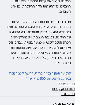
המדינה לעצור את קידום המכרזים והשינויים 
המבניים עד להשלמת הליך ההידברות עם ארגון 
העובדים.
מנגד, נציבות שירות המדינה דחתה את טענות 
ההסתדרות וטענה כי יצירת המשרה החדשה מצויה 
בסמכותה המלאה, כחלק מהפררוגטיבה הניהולית 
של המדינה. לטענת הנציבות, אין במהלך משום 
הפרת הסכם קיבוצי או פגיעה בזכויות עובדים, ולכן 
אין מקום להקפאת המכרז. עם זאת, ההסתדרות 
טענה כי המדינה לא סיפקה מענה מהותי לטענות 
בדבר שינוי, בפועל, של תפקידי הניהול הקיימים 
בבית החולים.
קרב על תפקיד בבי"ח ברזילי: דרישה לעצור מכרז 
בכיר על תקציב של 500 מיליון שקל
בית המשפט
בשם החוק קטנות
דיני עבודה