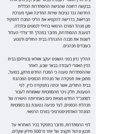
בבקשה דחופה שהגישה ההסתדרות הכללית 
החדשה נגד נציבות שירות המדינה ואגף מערכת 
הבריאות, בדרישה להקפיא את הליכי המכרז לתפקיד 
סגן מנהל המרכז הרפואי ברזילי לכספים וכלכלה. 
לטענת ההסתדרות, מדובר במהלך חד־צדדי העלול 
לשנות את מבנה ההנהלה בבית החולים ולפגוע 
בעובדים מכהנים.
ההליך נדון בפני השופט יעקב אזולאי (בצילום) בבית 
הדין האזורי לעבודה בבאר שבע, לאחר 
שההסתדרות טענה כי המכרז החדש מרוקן, בפועל, 
מתוכן את תפקידה של מנהלת הכספים המכהנת 
בבית החולים, אשר זכתה בתפקידה כדין. לפי 
הטענות, חלק ניכר מהסמכויות שאמורות לעבור 
לסמנכ"ל החדש מצויות כיום באחריותה הישירה של 
מנהלת הכספים, לצד פגיעה נטענת גם בסמכויות 
המנהל האדמיניסטרטיבי במרכז הרפואי.
לפי ההסתדרות, מדובר בתפקיד בכיר האחראי על 
תכנון וניהול תקציב של יותר מ־500 מיליון שקלים. 