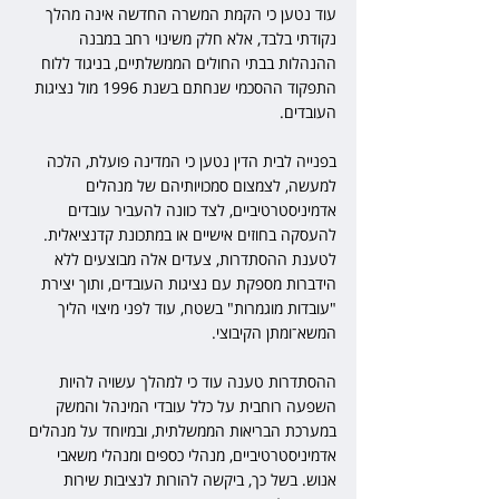
עוד נטען כי הקמת המשרה החדשה אינה מהלך 
נקודתי בלבד, אלא חלק משינוי רחב במבנה 
ההנהלות בבתי החולים הממשלתיים, בניגוד ללוח 
התפקוד ההסכמי שנחתם בשנת 1996 מול נציגות 
העובדים.
בפנייה לבית הדין נטען כי המדינה פועלת, הלכה 
למעשה, לצמצום סמכויותיהם של מנהלים 
אדמיניסטרטיביים, לצד כוונה להעביר עובדים 
להעסקה בחוזים אישיים או במתכונת קדנציאלית. 
לטענת ההסתדרות, צעדים אלה מבוצעים ללא 
הידברות מספקת עם נציגות העובדים, ותוך יצירת 
"עובדות מוגמרות" בשטח, עוד לפני מיצוי הליך 
המשא־ומתן הקיבוצי.
ההסתדרות טענה עוד כי למהלך עשויה להיות 
השפעה רוחבית על כלל עובדי המינהל והמשק 
במערכת הבריאות הממשלתית, ובמיוחד על מנהלים 
אדמיניסטרטיביים, מנהלי כספים ומנהלי משאבי 
אנוש. בשל כך, ביקשה להורות לנציבות שירות 