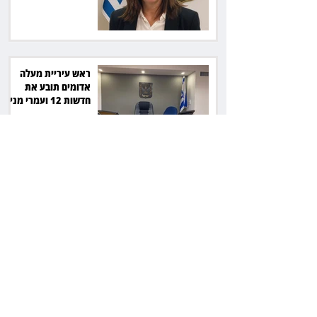
ראש עיריית מעלה
אדומים תובע את
חדשות 12 ועמרי מניב
ב־150 אלף שקל
רשת המרפאות "טרם"
לא זיהתה אפנדיציט -
ותפצה ב־736 אלף
שקל
הרשמת אישרה לתפוס