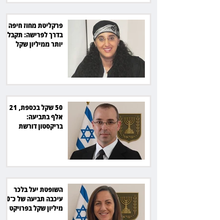
פרקליטת מחוז חיפה
בדרך לפרישה: תקבל
יותר ממיליון שקל
מהמדינה
50 שקל בכספת, 21
אלף בתביעה:
בריקסטון דורשת
תשלום על עיכוב בפינוי
השופטת יעל בלכר
עיכבה תביעה של כ־40
מיליון שקל בפרויקט
סולארי