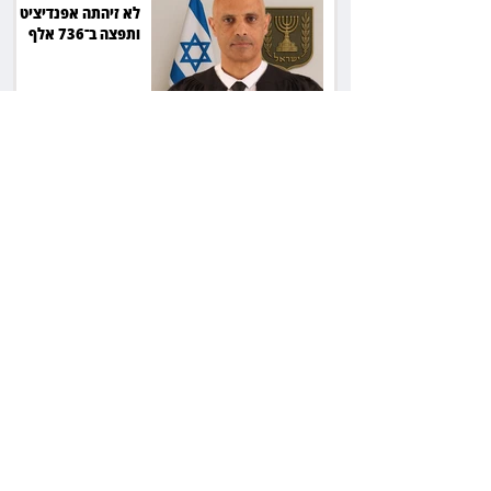
לא זיהתה אפנדיציט -
ותפצה ב־736 אלף
שקל
הרשמת אישרה לתפוס
את רכב היוקרה בסיוע
המשטרה, השופט ביטל
את המהלך
שילוב ילדי מהגרים
בבתי ספר הגיע לעליון:
עיריית ת"א תשלם 30
אלף שקל הוצאות