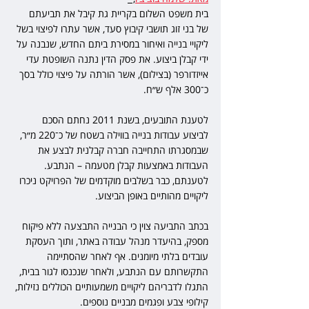
בית משפט השלום בקריית גת קיבל את תביעתם 
של בני זוג תושבי קיבוץ סעד, אשר עתרו לפיצוי בשל 
ליקויי בנייה ואיחור במסירת ביתם החדש, שנבנה על 
ידי קבלן ביצוע. את פסק הדין נתנה השופטת עדי 
אייזדורפר (בצילום), אשר הורתה על פיצוי כולל בסך 
כ־300 אלף ש״ח.
לטענת התובעים, בשנת 2011 נחתם הסכם 
לביצוע עבודות בנייה בווילה בשטח של כ־220 מ״ר, 
שבמסגרתו התחייבה חברה קבלנית לבצע את 
העבודות באמצעות קבלן מטעמה – הנתבע. 
לטענתם, כבר בשלבים מוקדמים של הפרויקט ניכרו 
ליקויים מהותיים באופן הביצוע.
בכתב התביעה צוין כי הבנייה התבצעה ללא פיקוח 
מספק, בהיעדר מנהל עבודה באתר, ותוך העסקת 
עובדים בלתי מיומנים. אף לאחר שהסתיימה 
התקשרותם עם הנתבע, ולאחר שנכנסו לגור בבית, 
התגלו לדבריהם ליקויים משמעותיים הכוללים נזילות, 
קילופי צבע ופגמים מבניים נוספים.