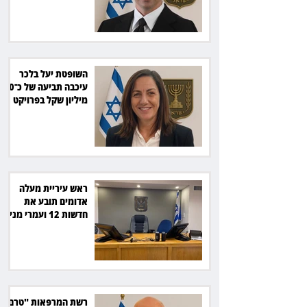
השופטת יעל בלכר
עיכבה תביעה של כ־40
מיליון שקל בפרויקט
סולארי
ראש עיריית מעלה
אדומים תובע את
חדשות 12 ועמרי מניב
ב־150 אלף שקל
רשת המרפאות "טרם"