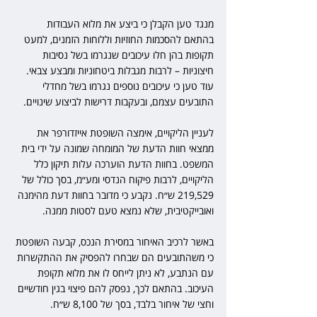
מנגד טען הקבלן כי ביצע את מלוא העבודות 
בהתאם להסכמות החוזיות וללוחות הזמנים, למעט 
תקופות בהן חלו עיכובים שנגרמו בשל נסיבות 
חיצוניות – לרבות מגבלות ביטחוניות ומבצע צבאי. 
עוד טען כי עיכובים נוספים נגרמו בשל מחדלי 
התובעים עצמם, ובעקבות דרישות לביצוע שינויים.
לעניין הליקויים, אימצה השופטת אייזדורפר את 
ממצאי חוות הדעת של המומחה שמונה על ידי בית 
המשפט. בחוות הדעת הוערכה עלות תיקון כלל 
הליקויים, לרבות פיקוח הנדסי ומע״מ, בסך כולל של 
219,529 ש״ח. נקבע כי מדובר בחוות דעת מהימנה 
ואובייקטיבית, שלא נמצא טעם לסטות ממנה.
באשר לרכיב האיחור במסירת הנכס, קבעה השופטת 
כי משהתובעים הם שבחרו להפסיק את ההתקשרות 
עם הנתבע, לא ניתן לייחס לו את מלוא תקופת 
העיכוב. בהתאם לכך, נפסק להם פיצוי בגין חודשיים 
וחצי של איחור בלבד, בסך של 8,100 ש״ח.