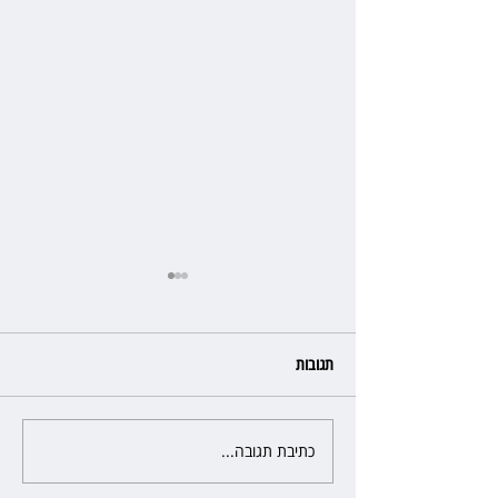
תגובות
כתיבת תגובה...
פרקליטת מחוז חיפה בדרך
לפרישה: תקבל יותר ממיליון שקל