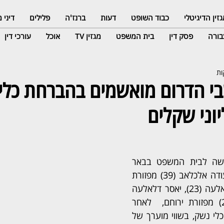
זין הדיגיטלי
כבוד השופט
דעות
ברנז'ה
פלילים
דיני
ורה
פסק דין
בית המשפט
מגזין TV
אוכל
עורכי דין
י הדרום מואשמים בהברחת כלי
יוני שקלים
פרקליטות המדינה הגישה לבית המשפט בבאר 
שבע כתב אישום נגד עודה אלכלאב (39) מפזורת 
צומת הנגב, סולטאן דלאלעה (23), יאסר דלאלעה 
(26) ואחמד שליבי (21) מפזורת ירוחם,  לאחר 
שהבריחו מירדן עשרות כלי נשק, בשווי מוערך של 