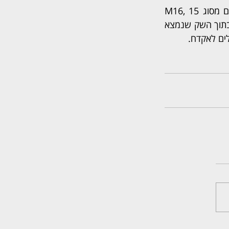
לאחר מעצרם אספה משטרת ישראל את השקים ובתוכם נמצאו: 86 אקדחים, 17 רובים מסוג M16, 15 
מכלולים של רובה M16, 158 מחסניות אקדח, 5 חלקי נשק- חלק עליון של רובה M16. בתוך השק שנמצא 