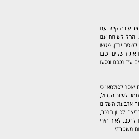
הנאשמים קשרו קשר עם תושב ירדן לצורך הברחת נשקים. לאור האמור, לפני כשבועיים יצר עודה קשר עם 
הירדני והשניים תיאמו נקודת הברחה. בהתאם לכך הסיע עודה את יאסר לנקודת תצפית והחל לשוחח עם 
סולטאן ועם אחמד על מנת לנהל את ההברחה. מספר שעות לאחר, עברו סולטאן ואחמד לשטח ירדן, פגשו 
את הירדני וקיבלו ממנו שני שקים מלאים בכלי נשק. השניים חזרו לשטח ישראל הניחו את השקים ושבו 
לשטח ירדן על מנת להביא שני שקים נוספים. עם חזרתם לארץ העמיסו השניים את השקים על רכבם ונסעו 
מספר דקות לאחר תחילת נסיעתם עצרו השניים והסתירו חלק מהשקים. בסמוך לכך, דיווח יאסר לסולטאן כי 
ישנו מסוק משטרתי בשמיים ובתגובה נענה כי "סיים חצי וחצי נשאר". אז חזרו סולטאן ואחמד לאזור הגבול, 
חצו שוב את הגבול לשטח ירדן, העמיסו על גבם 3 שקים נוספים מלאים בכלי נשק (מתוך ארבעת השקים 
שהיו במקום) וחזרו בחזרה לשטח ישראל. בשלב זה, החל ירי מכיוון ירדן והשניים פתחו בריצה לכיוון הרכב, 
הפילו את שלושת השקים שהיו על גבם, ונעצרו על ידי משטרת ישראל מיד עם הגיעם לרכב. לאור הירי 
ם משטרתי.