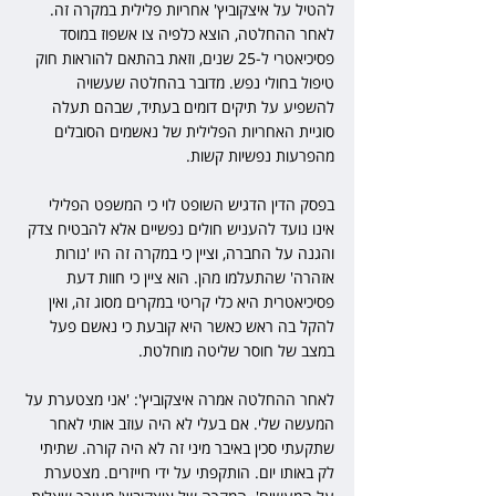
להטיל על איצקוביץ' אחריות פלילית במקרה זה. 
לאחר ההחלטה, הוצא כלפיה צו אשפוז במוסד 
פסיכיאטרי ל-25 שנים, וזאת בהתאם להוראות חוק 
טיפול בחולי נפש. מדובר בהחלטה שעשויה 
להשפיע על תיקים דומים בעתיד, שבהם תעלה 
סוגיית האחריות הפלילית של נאשמים הסובלים 
מהפרעות נפשיות קשות.
בפסק הדין הדגיש השופט לוי כי המשפט הפלילי 
אינו נועד להעניש חולים נפשיים אלא להבטיח צדק 
והגנה על החברה, וציין כי במקרה זה היו 'נורות 
אזהרה' שהתעלמו מהן. הוא ציין כי חוות דעת 
פסיכיאטרית היא כלי קריטי במקרים מסוג זה, ואין 
להקל בה ראש כאשר היא קובעת כי נאשם פעל 
במצב של חוסר שליטה מוחלטת.
לאחר ההחלטה אמרה איצקוביץ': 'אני מצטערת על 
המעשה שלי. אם בעלי לא היה עוזב אותי לאחר 
שתקעתי סכין באיבר מיני זה לא היה קורה. שתיתי 
לק באותו יום. הותקפתי על ידי חייזרים. מצטערת 