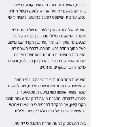
לדבריו, כאשר חוות דעת מקצועית קובעת באופן 
ברור שהנאשם לא היה אחראי למעשיו בשל מחלת 
נפש, על בית המשפט לפעול בהתאם ולהביא לזיכויו
השופט אילן צור הצטרף לעמדתו של השופט לוי 
ואמר כי המשפט הפלילי מבחין בין עבירה פלילית 
שנעשתה מתוך רצון ומודעות לבין מקרה שבו נאשם 
פעל מתוך מחלת נפש חמורה. לדברי השופט לוי, 
המערכת המשפטית מחויבת להתחשב במקרים 
שבהם אדם אינו מסוגל להבחין בין טוב לרע, ובפרט 
כאשר מדובר במקרים טראגיים.
השופטת תמר סנונית-פורר ציינה כי זיכוי מחמת 
אי-שפיות אינו פוטר מאחריות מוחלטת, שכן לנאשם 
שכזה צפויה אשפוז כפוי במסגרת פסיכיאטרית 
סגורה. לדבריה, החברה חייבת להגן על עצמה מפני 
מקרי קיצון, אך במקביל להבטיח כי מי שאינו אחראי 
למעשיו יזכה לטיפול הולם ולא לענישה פלילית.
בית המשפט קיבל את עמדת ההגנה כי לא ניתן 