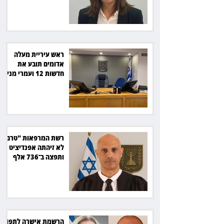
ראש עיריית מעלה
אדומים תובע את
חדשות 12 ועמרי מניב
ב־150 אלף שקל
רשת המרפאות "טרם"
לא זיהתה אפנדיציט -
ותפצה ב־736 אלף
שקל
הרשמת אישרה לתפוס