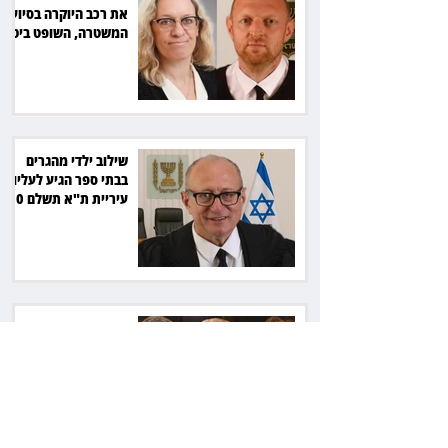
את רכב היוקרה בסיוע
המשטרה, השופט ביטל
את המהלך
שילוב ילדי מהגרים
בבתי ספר הגיע לעליון:
עיריית ת"א תשלם 30
אלף שקל הוצאות
אחרי הפסילה: גידי גוב
מגיע לפשרה בתאונה,
והפניקס תשלם כ־30
אלף שקל