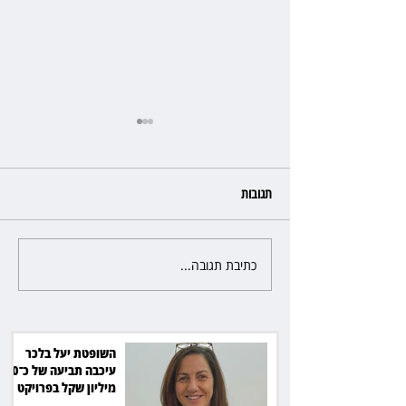
תגובות
כתיבת תגובה...
ראש עיריית מעלה אדומים תובע
את חדשות 12 ועמרי מניב ב־150
אלף שקל
השופטת יעל בלכר
עיכבה תביעה של כ־40
מיליון שקל בפרויקט
סולארי