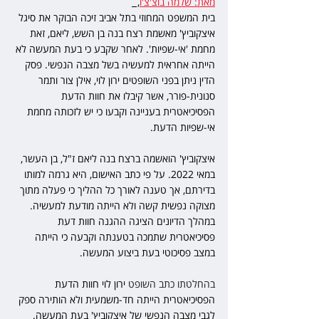
מאת: שלמה בוצ'צ'ו
,  
בית המשפט המחוזי בתל אביב זיכה הבוקר את סיגל 
איצקוביץ' מאשמת רצח בנה בן השש, ליאם, זאת 
מחמת 'אי-שפיות'. לאחר שקבע כי בעת המעשה לא 
הייתה אחראית למעשיה בשל מצבה הנפשי. פסק 
הדין ניתן בפני השופטים ירון לוי, אילן צור ותמר 
סנונית-פורר, אשר קיבלו את חוות הדעת 
הפסיכיאטרית בעניינה וקבעו כי יש לזכותה מחמת 
אי-שפיות הדעת.
איצקוביץ' הואשמה ברצח בנה ליאם ז"ל, בן העשר, 
במאי 2022. על פי כתב האישום, היא גרמה למותו 
בדירתם, אך טענה לאורך כל ההליך כי פעלה מתוך 
מצוקה נפשית קשה ולא הייתה מודעת למעשיה. 
במהלך הדיונים הציגה ההגנה חוות דעת 
פסיכיאטרית שתמכה בטענתה וקבעה כי הייתה 
במצב פסיכוטי בעת ביצוע המעשה.
בהחלטתו כתב השופט 
ירון לוי חוות הדעת 
הפסיכיאטרית הייתה חד-משמעית ולא הותירה ספק 
לגבי מצבה הנפשי של איצקוביץ' בעת המעשה. 