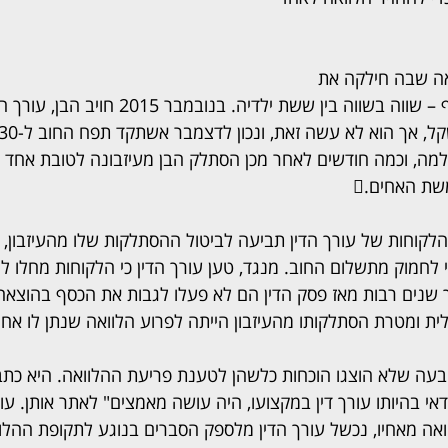
צוואה שבה חילקה את 
רכושה – דירה וסכום כסף – שווה בשווה בין ששת ילדיה. בנוב
 לעולמה, וכמה חודשים לאחר מכן הסתלק הבן מעיזבונה לטובת אחד מא
שת האחים.
2022 הגישו הלקוחות של עורך הדין תביעה לביטול ההסתלקות שלו מהעיזבו
חמוק מתשלום החוב. מנגד, טען עורך הדין כי הלקוחות מחלו לו 
שנים רבות מאז פסק הדין הם לא פעלו לגבות את הכסף בהוצאה 
ית ומטרת הסתלקותו מהעיזבון הייתה לפרוע הלוואה שנתן לו אחיו.
בעה שלא הוצגו הוכחות כלשהן לטענת פריעת ההלוואה. היא כתבה 
דאי בהיותו עורך דין במקצועו, היה עושה מאמצים" לאתר אותן. עוד
ה מאחיו, נכשל עורך הדין מלספק הסברים בנוגע לתקופת ההלוו