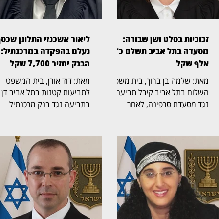
זכוכיות בסלט ושן שבורה:
ליאור אשכנזי התלונן שכס
מסעדה בתל אביב תשלם כ־45
נעלם בהפקדה במרכנתיל:
אלף שקל
הבנק יחזיר 7,700 שקל
מאת: שלמה בן ברוך, בית משפט
מאת: דוד אורן, בית המשפט
השלום בתל אביב קיבל תביעה
לתביעות קטנות בתל אביב דן
נגד מסעדת סרפינה, לאחר
בתביעה נגד בנק מרכנתיל
שסועד טען כי לעס שברי זכוכית
דיסקונט בעקבות מחלוקת על
שהיו בתוך מנת "סלט ברזל" ושבר
הפקדת מזומן בכספומט. השופ
את אחת משיניו. השופטת חני
אבנר יפרח (בצילום) נדרש לב
ברוך אלון (בצילום) קבעה כי
כיצד, לטענת התובע, נלקחו
המסעדה התרשלה וכי הוכח קשר
מחשבונו 7,700 שקל לאחר
בין שברי הזכוכית במנה לבין הנזק
שהפקיד 16,200 שקל במכש
שנגרם לשן. התביעה נולדה
הבנק, ומה בדיוק התרחש בזמן
מאירוע שהתרחש במאי 2022,
התקלה. לטענת התובע, ליאור
כאשר התובע הגיע עם בתו
אשכנזי, בעל עסק בתחום