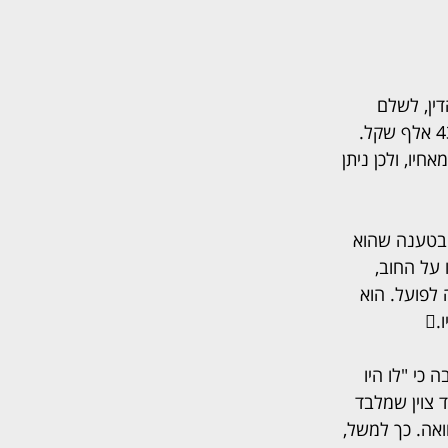
מבר 2015 חויב הבן, עורך הדין, לשלם 
ללקוחותיו כ-200 אלף שקל, אך הוא לא עשה זאת, ונכון לדצמבר אשתקד תפח החוב ל-430 אלף שקל. 
חיו, ולכן ניתן 
ן, בטענה שהוא 
על החוב, 
לפועל. הוא 

כי "לו היו 
 צוין שמלבד 
אה. כך למשל, 