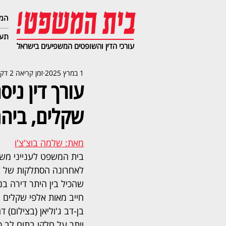
המג
תעב
עורכי הדין והשופטים המשפיעים בישראל
1 במרץ 2025
זמן קריאה 2 דקות
עורך דין ני
שקלים, ביהמ
מאת: שלמה בוצ'צ'ו
בית המשפט לענייני מש
לאחרונה הסתלקות של עור
שהכיל בין היתר דירה בנ
חייב מאות אלפי שקלים ל
בן-דב ג'וליאן (בצילום)
ויתר על חלקו בתום לב כ