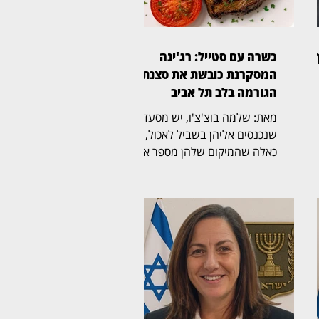
ף
כשרה עם סטייל: רג'ינה
המסקרנת כובשת את סצנת
הגורמה בלב תל אביב
מאת: שלמה בוצ'צ'ו, יש מסעדות
שנכנסים אליהן בשביל לאכול, ויש
כאלה שהמיקום שלהן מספר את
הסיפור עוד לפני שהתפריט
ט
נפתח. רג'ינה, מסעדת בשרים
רר
כשרה וגינת אירועים במבנה 10
במתחם התחנה שבנווה צדק,
משלבת מבנה היסטורי, גינה
יר
רחבת ידיים, קרבה לים ומטבח
בשרי הנשען על חומרי גלם, אש
וטכניקת צלייה מדויקת. ריקי,
מנהלת המסעדה, קיבלה את