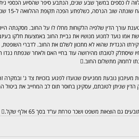
ה לו כספים במשך שבע שנים, הנתבע סיפר שהסיוע הכספי ניתן
שונתה שוב הגרסה, כשלפתע הפכה תקופת ההלוואה ל-15 שנה.
נת עורך הדין שלפיה הלקוחות מחלו לו על החוב. מסקנתה היי
ושת אמו נועד למנוע מנושיו את גביית החוב באמצעות חלקו בעיזב
ירתו הנגדית שהוא לא מתכוון לשלם את החוב. לדברי השופטת, ד
חיו שיסתלק לטובתו מהירושה עוד בחיי האם ולאחר שנפתח נגדו ת
נתו לחמוק מתשלום החוב.
מעיזבון נובעת ממניעים שנועדו לפגוע בזכויות צד ג' ובמקרה זה
דין שניתן לטובתם, עסקינן בחוסר תום לב המחייב את ביטול הה
ים גם הוצאות משפט ושכר טרחת עו"ד בסך 65 אלף שקל.