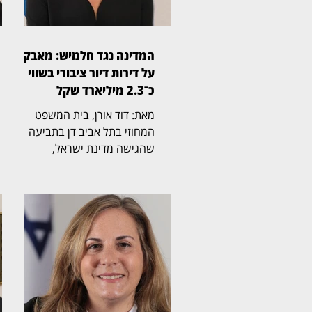
המדינה נגד חלמיש: מאבק
על דירות דיור ציבורי בשווי
כ־2.3 מיליארד שקל
מאת: דוד אורן, בית המשפט
המחוזי בתל אביב דן בתביעה
שהגישה מדינת ישראל,
באמצעות משרד הבינוי והשיכון,
נגד חלמיש, החברה
הממשלתית־עירונית לדיור,
לשיקום ולהתחדשות שכונות בתל
אביב־יפו. התיק הובא בפני
השופטת הדסה אסיף (בצילום),
ובמרכזו מחלוקת על זכויות
הבעלות ב־1,314 דירות דיור
ציבורי. לטענת המדינה, הדירות