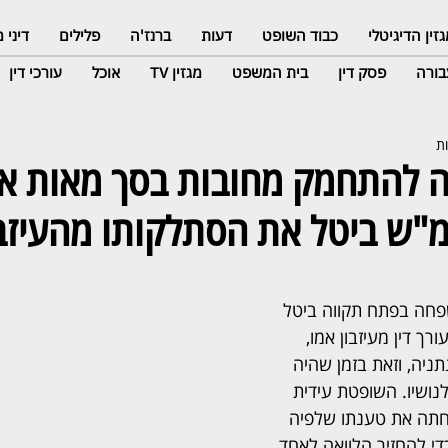
זין הדיגיטלי
כבוד השופט
דעות
ברנז'ה
פלילים
דיני
ורה
פסק דין
בית המשפט
מגזין TV
אוכל
עורכי דין
סה להתחמק מחובות בסך מאות א
"ש ביטל את הסתלקותו מהעיזבו
פחה בפתח תקווה ביטל 
ך דין מעיזבון אמו, 
תניה, וזאת בזמן שהיה 
נושיו. השופטת עידית 
 דחתה את טענתו שלפיה 
די להחזיר הלוואה לאחד 