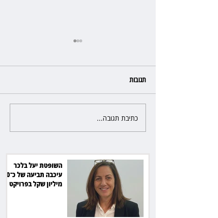
תגובות
כתיבת תגובה...
ראש עיריית מעלה אדומים תובע
את חדשות 12 ועמרי מניב ב־150
אלף שקל
השופטת יעל בלכר
עיכבה תביעה של כ־40
מיליון שקל בפרויקט
סולארי