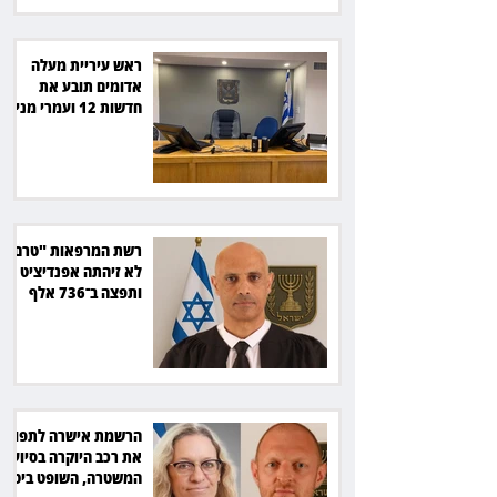
ראש עיריית מעלה
אדומים תובע את
חדשות 12 ועמרי מניב
ב־150 אלף שקל
רשת המרפאות "טרם"
לא זיהתה אפנדיציט -
ותפצה ב־736 אלף
שקל
הרשמת אישרה לתפוס
את רכב היוקרה בסיוע
המשטרה, השופט ביטל