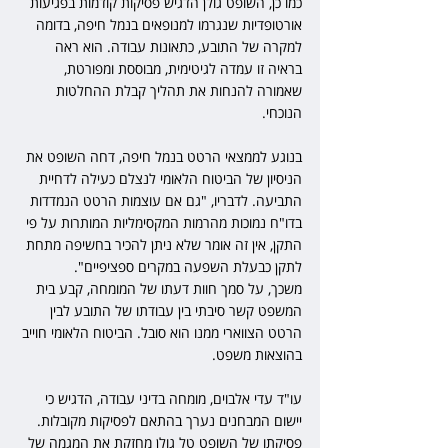
כמו כן, השופט גולן הדגיש פסיקות קודמות בפגיעות 
אורטופדיות שנגרמו למנופאים בנמל חיפה, בדומה 
למקרה של התובע, כתאונות עבודה. הוא ראה 
בראיה זו עמדה לגיטימית, מבוססת ומפורטת, 
שאמורה להנחות את תהליך קבלת ההחלטות 
הנוכחי.
בנוגע לממצאי הרטט בנמל חיפה, דחה השופט את 
הניסיון של הביטוח הלאומי לנצלם כעילה לדחיית 
התביעה. לדבריו, "גם אם עוצמות הרטט הנמדדות 
בדו"ח נמוכות מהרמות המקסימליות המותרות על פי 
התקן, אין זה אומר שלא ניתן להכיר בחשיפה מתחת 
לתקן כבעלת השפעה במקרים ספציפיים".
משכך, על סמך חוות דעתו של המומחה, קבע בית 
המשפט קשר סיבתי בין עבודתו של התובע לבין 
הרטט הצווארי ממנו הוא סובל. הביטוח הלאומי חוייב 
בהוצאות משפט.
עו"ד עדי אלבוים, מומחה בדיני עבודה, הדגיש כי 
יישום המבחנים נערך בהתאם לפסיקות מקובלות. 
פסיקתו של השופט טל גולן מחזקת את המגמה של 