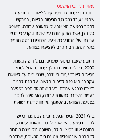
מאת: מגזין בי המשפט
בית הדין לעבודה בחיפה קיבל לאחרונה תביעה 
שהגיש עובד נמל נגד הביטוח הלאומי, המבקש 
להכיר בפגיעת הצוואר שלו כתאונת עבודה. השופט 
טל גולן, אשר התיק הונח על שולחנו, קבע כי תנאי 
עבודתו של התובע כמנופאי, הכרוכים ברטט מתמיד 
בתא הנהג, הם הגורם לפציעתו בצוואר.
התובע שעבד כמנופי שערים, בנמל חיפה משנת 
2000. בשלב מסוים במהלך עבודתו החל לסבול 
מכאבים לאורך עמוד השדרה, שנמשכים עד לצווארו. 
עקב כך הוא פנה לביטוח הלאומי על מנת להכיר 
במצבו כנפגע עבודה. בעוד שהמוסד הכיר בפגיעה 
בעמוד השדרה כתאונת עבודה, הוא סירב להכיר 
בפגיעת הצוואר, בהסתמך על חוות דעת רפואית.
ביולי 2021 הגיש הנפגע תביעה בטענה כי יש 
להכיר בפגיעת הצוואר שלו גם כתאונת עבודה, 
המזכה אותו בפיצוי הולם. השופט גולן מינה מומחה 
לכירורגיה אורטופדית מטעם בית המשפט, שסבר כי 