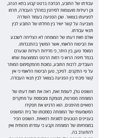
עבודתו של התובע, הכרוכה ברטט קבוע בתא הנהג, 
וכן רעידות מועצמות לסירוגין במהלך העבודה, תרמו 
לפציעתו בצוואר. שכן הפגיעה בעמוד השדרה 
מצביעה על קשר ישיר בין מחלתו של התובע לבין 
תנאי עבודתו.
אולם חוות דעתו של המומחה לא הצליחה לשכנע 
את הביטוח הלאומי, אשר המשיך בהתנגדותו. 
המוסד טען, בין היתר, כי מדידות רעידות שנערכו 
בנמל חיפה הראו כי רמות הרטט הממוצעות שחוו 
העובדים, לרבות התובע, נמוכות מהמקסימום המותר 
על פי התקנים. לפיכך, טען הביטוח הלאומי כי אין 
קשר סיבתי בין הפגיעה בצוואר לבין תנאי העבודה.
השופט גולן, לעומת זאת, ראה את חוות דעתו של 
המומחה מפורטת, מנומקת ומבוססת על מחקרים 
רפואיים מהימנים. הוא הדגיש את תפקידו 
המשמעותי של המומחה כסמכותו של בית המשפט 
בעניינים הנוגעים לסוגיות רפואיות. השופט הכיר 
במומחיותו של המומחה וקבע כי עמדתו מהותית ואין 
להתערב בה.