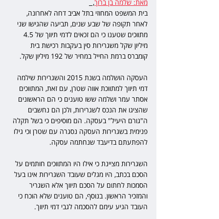
מאת: שלמה בן ברוך
,  
בית המשפט המחוזי בתל אביב דחה לאחרונה, 
לאחר תקופה של שבע שנים, תביעה שהגישו שני 
מתווכים שטענו כי הם זכאים לדמי תיווך של 4.5 
מיליון שקל משגרירות סין בעקבות רכישת בית 
קומברס ברמת החייל במחיר של 192 מיליון שקל.
העסקה הושלמה בשנת 2015 והשגרירות שילמה 
דמי תיווך למתווכת אווה שטרן, עם זאת, המתווכים 
אסתר עמר ושלמה ששו טוענים כי הם הראשונים 
שהציגו את הנכס לשגרירות, ולכן הם נחשבים 
ה"גורם היעיל" בעסקה. הם מוסיפים כי בשל תקלה 
פנימית בשגרירות העסקה נסגרה עם שטרן וכי גילו 
להפתעתם בדיעבד שנחתמה עסקה.
השגרירות מציינת כי אילו היו המתווכים חותמים על 
הסכם בכתב, היו מגלים שעובד השגרירות אינו בעל 
הסמכות לחתום על הסכם תיווך אלא השגריר 
והמזכיר הראשון. בנוסף, הם טוענים שלא הוכח כי 
העובד הגיע עימם להסכמה לגבי דמי תיווך. 