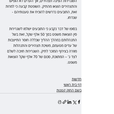
השגרירות הציגה תצהירים, אך העדים לא הופיעו 
והתצהירים הוצאו מהתיק. השופטת קבעה כי למרות 
זאת, התובעים נדרשים להוכיח את טענותיהם - 
שנדחו.
בסופו של דבר נקבע כי התובעים ישלמו לשגרירות 
סין הוצאות משפט בסך 50 אלף שקל, זאת בשל 
התנהלותם במהלך ההליך שכללה חוסר התייצבות 
של עדים מטעמם, משיכת תצהירים והתנהלות 
מוזרה בצירוף המזכר לתיק. השגרירות חויבה לשלם 
לצד ג' – המתווכת, סכום של 70 אלף שקל הוצאות 
משפט.
חדשות
דף בית ראשי
בשם החוק קטנות