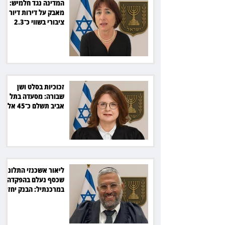
המדינה נגד חלמיש:
מאבק על דירות דיור
ציבורי בשווי כ־2.3
מיליארד שקל
זכוכיות בסלט ושן
שבורה: מסעדה בתל
אביב תשלם כ־45 אלף
שקל
ליאור אשכנזי התלונן
שכסף נעלם בהפקדה
במרכנתיל: הבנק יחזיר
7,700 שקל