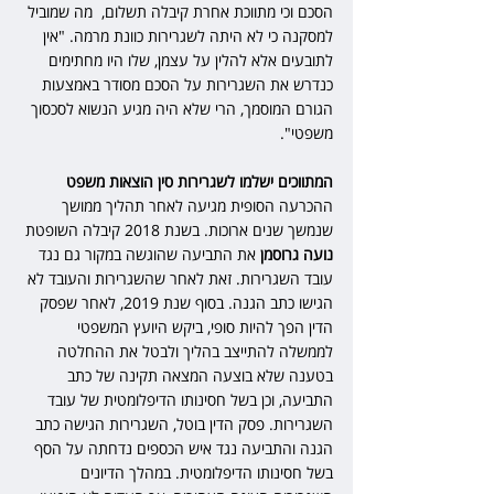
הסכם וכי מתווכת אחרת קיבלה תשלום,  מה שמוביל 
למסקנה כי לא היתה לשגרירות כוונת מרמה. "אין 
לתובעים אלא להלין על עצמן, שלו היו מחתימים 
כנדרש את השגרירות על הסכם מסודר באמצעות 
הגורם המוסמך, הרי שלא היה מגיע הנשוא לסכסוך 
משפטי".
המתווכים ישלמו לשגרירות סין הוצאות משפט
ההכרעה הסופית מגיעה לאחר תהליך ממושך 
שנמשך שנים ארוכות. בשנת 2018 קיבלה השופטת 
נועה גרוסמן 
את התביעה שהוגשה במקור גם נגד 
עובד השגרירות. זאת לאחר שהשגרירות והעובד לא 
הגישו כתב הגנה. בסוף שנת 2019, לאחר שפסק 
הדין הפך להיות סופי, ביקש היועץ המשפטי 
לממשלה להתייצב בהליך ולבטל את ההחלטה 
בטענה שלא בוצעה המצאה תקינה של כתב 
התביעה, וכן בשל חסינותו הדיפלומטית של עובד 
השגרירות. פסק הדין בוטל, השגרירות הגישה כתב 
הגנה והתביעה נגד איש הכספים נדחתה על הסף 
בשל חסינותו הדיפלומטית. במהלך הדיונים 