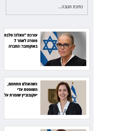
כתיבת תגובה...
כשהאולם מתחמם, השופטת עדי
יעקובוביץ שומרת על קור רוח
ושליטה
עורכת "וואלה! סלבס"
פוטרה לאחר 7
באוקטובר: החברה
תשלם כ־54 אלף שקל
כשהאולם מתחמם,
השופטת עדי
יעקובוביץ שומרת על
קור רוח ושליטה