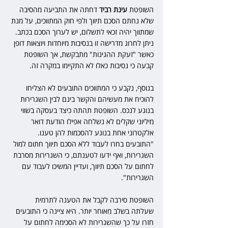
השופטת
 עינת רביד
 דחתה את התביעה מהסיבה 
שלא נחתם הסכם תיווך ולפי חוק המתווכים, על מנת 
שמתווך יהיה זכאי לתשלום, יש לערוך הסכם בכתב. 
ניתן לחרוג מדרישה זו בנסיבות מיוחדות ויוצאות דופן 
כאשר "זעקת ההגינות" מתבקשת, אך השופטת 
קבעה כי נסיבות כאלו לא התקיימו במקרה זה.
בנוסף, נקבע כי המתווכים התובעים לא הצליחו 
להוכיח את מעשיהם והקשר בינם לבין השגרירות 
בנוגע לנכס. השופטת תהתה כיצד בעסקה בשווי 
מיליוני שקלים לא נשלחה אפילו הודעת דואר 
אלקטרוני אחת בנוגע להסכמות להן טענו. 
"התובעים בחרו לעבוד ללא הסכם תיווך חתום למול 
השגרירות, ואף ידעו לטענתם, כי השגרירות מסרבת 
לחתום על הסכם תיווך, ועדיין המשיכו לעבוד עם 
השגרירות".
השופטת סירבה לקבל את הטענה לתרמית 
שעלתה בשלב מאוחר יותר. היא ציינה כי התובעים 
חזרו על כך שהשגרירות לא הסכימה לחתום על 