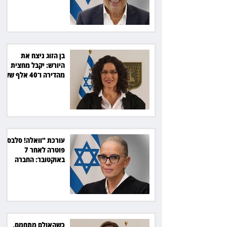
בכ־600 אלף שקל
בן הזוג ניצח את
היורש: יקבל מחצית
מהדירה ו־40 אלף שקל
הוצאות
עורכת "וואלה! סלבס"
פוטרה לאחר 7
באוקטובר: החברה
תשלם כ־54 אלף שקל
כשהאולם מתחמם,