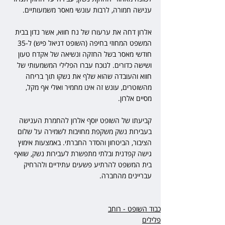
ענישה חמורה, לרבות עונשי מאסר משמעותיים.
אלרון דחה את ערעורו של נח חווא, אשר נדון בבית 
המשפט המחוזי בחיפה (השופט דניאל פיש) ל-35 
חודשי מאסר בשל החזקה ונשיאה של אקדח טעון 
ושישה כדורים. לנוכח עברו הפלילי המשמעותי של 
חווא והעובדה שהוא שלף את נשקו תוך בריחה 
מהשוטרים, עונש זה אינו מחמיר ואולי אף מקל, 
מסיים אלרון.
קביעתו של השופט יוסף אלרון להחמרת הענישה 
בעבירות נשק משקפת מחויבות לשמירה על שלום 
הציבור, הביטחון והסדר החברתי. באמצעות אימוץ 
גישה קפדנית ובלתי מתפשרת לעבירות נשק, שואף 
בית המשפט להרתיע פשעים עתידיים ולהרחיק 
עבריינים מהחברה.
כבוד השופט - רוחב
פלילים