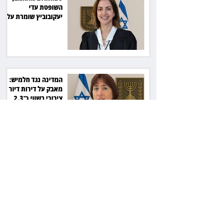
השופטת עדי
יעקובוביץ שומרת על
קור רוח ושליטה
המדינה נגד חלמיש:
מאבק על דירות דיור
ציבורי בשווי כ־2.3
מיליארד שקל
זכוכיות בסלט ושן
שבורה: מסעדה בתל
אביב תשלם כ־45 אלף
שקל