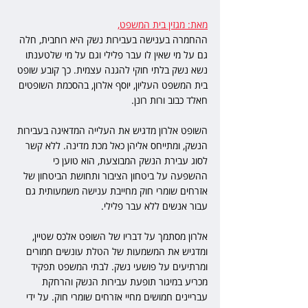
מאת: מגזין בית המשפט
,
ההחמרה בענישה בעבירות נשק היא רוחבית, חלה 
גם על מי שאין לו עבר פלילי וגם על מי שלטענתו 
נשא נשק בלתי חוקי להגנה עצמית. כך קובע שופט 
בית המשפט העליון, יוסף אלרון, בהסכמת השופטים 
חאלד כבוב ורות רונן.
השופט אלרון מדגיש את העלייה המדאיגה בעבירות 
הנשק, ומתייחס אליהן כאל מכת מדינה. ללא קשר 
לסוג עבירת הנשק המבוצעת, הוא טוען כי 
ההשפעה על ביטחון הציבור ותחושת הביטחון של 
אזרחים שומרי חוק מחייבת ענישה משמעותית גם 
עבור אנשים ללא עבר פלילי.
אלרון מסתמך על דבריו של השופט אלכס שטיין, 
ומדגיש את המשמעות של הטלת עונשים חמורים 
ומרתיעים על פושעי נשק. לבתי המשפט תפקיד 
מכריע במיגור תופעת עבירות הנשק והרחקת 
עבריינים חמושים מחיי אזרחים שומרי חוק. על ידי 