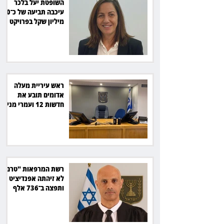
השופטת יעל בלכר
עיכבה תביעה של כ־40
מיליון שקל בפרויקט
סולארי
ראש עיריית מעלה
אדומים תובע את
חדשות 12 ועמרי מניב
ב־150 אלף שקל
רשת המרפאות "טרם"
לא זיהתה אפנדיציט -
ותפצה ב־736 אלף
שקל