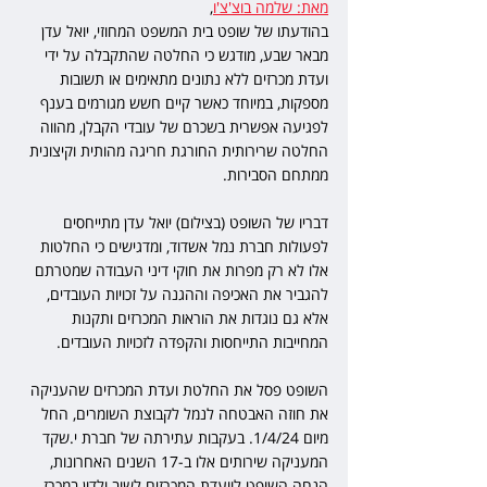
מאת: שלמה בוצ'צ'ו
,
בהודעתו של שופט בית המשפט המחוזי, יואל עדן 
מבאר שבע, מודגש כי החלטה שהתקבלה על ידי 
ועדת מכרזים ללא נתונים מתאימים או תשובות 
מספקות, במיוחד כאשר קיים חשש מגורמים בענף 
לפגיעה אפשרית בשכרם של עובדי הקבלן, מהווה 
החלטה שרירותית החורגת חריגה מהותית וקיצונית 
ממתחם הסבירות.
דבריו של השופט (בצילום) יואל עדן מתייחסים 
לפעולות חברת נמל אשדוד, ומדגישים כי החלטות 
אלו לא רק מפרות את חוקי דיני העבודה שמטרתם 
להגביר את האכיפה וההגנה על זכויות העובדים, 
אלא גם נוגדות את הוראות המכרזים ותקנות 
המחייבות התייחסות והקפדה לזכויות העובדים.
השופט פסל את החלטת ועדת המכרזים שהעניקה 
את חוזה האבטחה לנמל לקבוצת השומרים, החל 
מיום 1/4/24. בעקבות עתירתה של חברת י.שקד 
המעניקה שירותים אלו ב-17 השנים האחרונות, 
הנחה השופט לוועדת המכרזים לשוב ולדון במכרז.