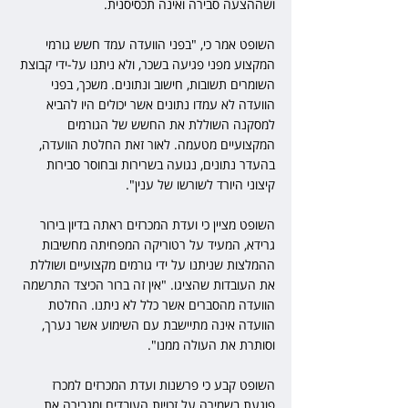
ושההצעה סבירה ואינה תכסיסנית.
השופט אמר כי, "בפני הוועדה עמד חשש גורמי 
המקצוע מפני פגיעה בשכר, ולא ניתנו על-ידי קבוצת 
השומרים תשובות, חישוב ונתונים. משכך, בפני 
הוועדה לא עמדו נתונים אשר יכולים היו להביא 
למסקנה השוללת את החשש של הגורמים 
המקצועיים מטעמה. לאור זאת החלטת הוועדה, 
בהעדר נתונים, נגועה בשרירות ובחוסר סבירות 
קיצוני היורד לשורשו של ענין".
השופט מציין כי ועדת המכרזים ראתה בדיון בירור 
גרידא, המעיד על רטוריקה המפחיתה מחשיבות 
ההמלצות שניתנו על ידי גורמים מקצועיים ושוללת 
את העובדות שהציגו. "אין זה ברור הכיצד התרשמה 
הוועדה מהסברים אשר כלל לא ניתנו. החלטת 
הוועדה אינה מתיישבת עם השימוע אשר נערך, 
וסותרת את העולה ממנו". 
השופט קבע כי פרשנות ועדת המכרזים למכרז 
פוגעת בשמירה על זכויות העובדים ומגבירה את 