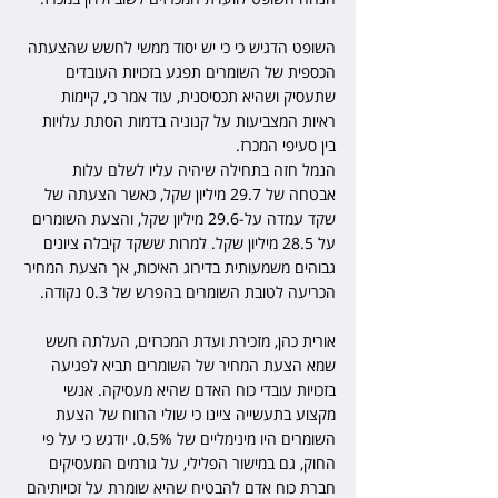
השופט הדגיש כי כי יש יסוד ממשי לחשש שהצעתה 
הכספית של השומרים תפגע בזכויות העובדים 
שתעסיק ושהיא תכסיסנית, עוד אמר כי, קיימות 
ראיות המצביעות על קנוניה בדמות הסתת עלויות 
בין סעיפי המכרז.
הנמל חזה בתחילה שיהיה עליו לשלם עלות 
אבטחה של 29.7 מיליון שקל, כאשר הצעתה של 
שקד עמדה על-29.6 מיליון שקל, והצעת השומרים 
על 28.5 מיליון שקל. למרות ששקד קיבלה ציונים 
גבוהים משמעותית בדירוג האיכות, אך הצעת המחיר 
הכריעה לטובת השומרים בהפרש של 0.3 נקודה.
אורית כהן, מזכירת ועדת המכרזים, העלתה חשש 
שמא הצעת המחיר של השומרים תביא לפגיעה 
בזכויות עובדי כוח האדם שהיא מעסיקה. אנשי 
מקצוע בתעשייה ציינו כי שולי הרווח של הצעת 
השומרים היו מינימליים של 0.5%. יודגש כי על פי 
החוק, גם במישור הפלילי, על גורמים המעסיקים 
חברת כוח אדם להבטיח שהיא שומרת על זכויותיהם 