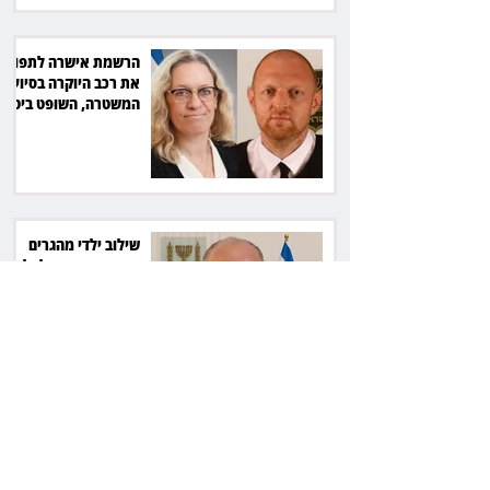
הרשמת אישרה לתפוס
את רכב היוקרה בסיוע
המשטרה, השופט ביטל
את המהלך
שילוב ילדי מהגרים
בבתי ספר הגיע לעליון:
עיריית ת"א תשלם 30
אלף שקל הוצאות
אחרי הפסילה: גידי גוב
מגיע לפשרה בתאונה,
והפניקס תשלם כ־30
אלף שקל