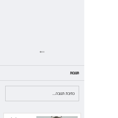
תגובות
כתיבת תגובה...
רשת המרפאות "טרם" לא זיהתה
אפנדיציט - ותפצה ב־736 אלף
שקל