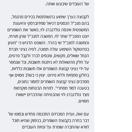
של העובדים שיבצעו אותה.
לקבוצה נערך שימוע בהשתתפות בכירים מהנמל, 
בהם מנכ"ל הכספים דניאל סמידוברסקי והיועצת 
המשפטית אינסה גולדנברג-לוי, כאשר את השומרים 
ייצגו המנכ"ל שחר לוי, המשנה למנכ"ל שרון תורתי, 
והמשנה למנכ"ל שי בהרד. השופט הדגיש כי "מעיון 
בפרוטוקול השימוע עולה תמונה, לפיה נציגי חברת 
הנמל שואלים, מקשים, ומנסים לברר ולקבל פרטים, 
על חלק מהשאלות לא ניתנות תשובות, וכל שנמסר 
על-ידי נציגי קבוצת השומרים אלו תשובות כלליות, 
בחלקן סתמיות וללא פירוט. יצוין כי בשלב מסוים אף 
מסרבים נציגי קבוצת השומרים למסור נתונים, 
בטענה לסוד מסחרי". למרות הבטחות מוקדמות 
מצד גולדנברג-לוי שהבטיחה שהדברים יישארו 
חסויים.
עם זאת, ועדת המכרזים התכנסה מחדש ובסופו של 
דבר בחרה בקבוצת השומרים, בנימוק שהיא תוכל 
לוודא שהחברה שומרת על זכויות העובדים 