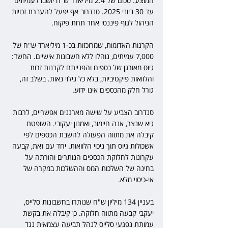
המוצע: סכום של 2.4 מיליארד ש"ח יושבו לעמיתים 
עד 30 ביוני 2025. סנדרוב אף יפעל להעברת זכויות 
הניהול לגוף פיננסי אחר תחת פיקוח.
הקרנות האדומות, שמרוכזות בכ-1 מיליארד ש"ח של 
7,000 עמיתים, נוהלו ללא חשבונות אישיים. החשד: 
גיוס מאורגן של כספים והפנייתם לקרנות זרות 
והלוואות פיקטיביות, בלא כל גילוי נאות. בשלב זה, 
גורל חלק מהכספים אינו ידוע.
סנדרוב הצביע על שישה מארגנים אפשריים, לרבות 
גיא שנצר, אנה חיימוב, ואמנון יעקובי. השופטת 
קיבלה את מתווה הפעולה להשבת הכספים לפי 
אשכולות גיוס תוך ניכוי הלוואות. יחד עם זאת, קבעה 
עקרונות לחלוקת הכספים הנותרים והורתה על 
בחינה של השלכות המס וההשלכות במקרה של 
אי-כיסוי מלא.
בעניין 134 מיליון ש"ח שנותרו בחשבונות סלייס, 
יעקבי קבעה מתווה חלוקה. כן קיבלה את בקשת 
עמותת נפגעי סלייס לנהל תביעה עצמאית נגד 