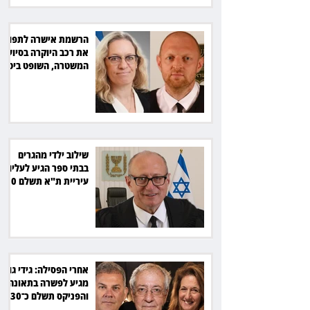
הרשמת אישרה לתפוס
את רכב היוקרה בסיוע
המשטרה, השופט ביטל
את המהלך
שילוב ילדי מהגרים
בבתי ספר הגיע לעליון:
עיריית ת"א תשלם 30
אלף שקל הוצאות
אחרי הפסילה: גידי גוב
מגיע לפשרה בתאונה,
והפניקס תשלם כ־30
אלף שקל