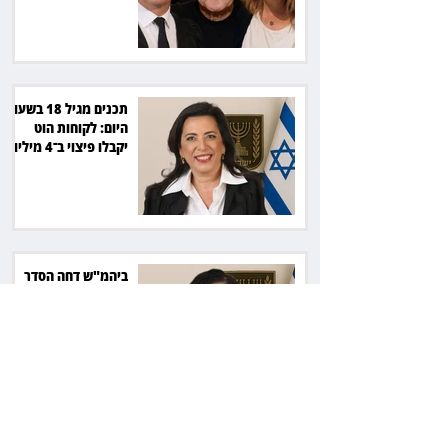
תכנים מגיל 18 בשעות
היום: לקוחות הוט
יקבלו פיצוי ב־4 מיליון
שקל
ביהמ"ש דחה הסדר
בהיקף 61 מיליון דולר:
עמיתי סלייס לא יכונסו
להצבעה
ביהמ"ש: מנהל העיזבון