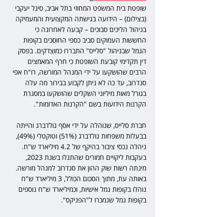
שופטת בית המשפט המחוזי בתל אביב, סיגל יעקבי 
(בצילום) – הידועה בגישתה המקצועית והמעמיקה 
בניהול הליכים סבוכים – קבעה לאחרונה כי 
החששות העמוקים סביב כספי החוסכים בקופות 
הגמל שבניהול "סלייס" התבררו כמוצדקים. בפסק 
דין תקדימי קובעת השופטת כי חרף המאמצים 
הרבים שהושקעו על ידי המנהל המורשה, רו"ח אפי 
סנדרוב, עד כה לא ניתן לקבוע בבירור מה עלה 
בגורל מאות מיליוני השקלים שהושקעו במסגרת 
הקרנות הידועות בשם "הקרנות האדומות".
חברת סלייס, שנוהלה על ידי אסף גולדברג והייתה 
בבעלות משפחות גולדברג (51%) וטוקטלי (49%), 
ניהלה נכסי ציבור בהיקף של 4.2 מיליארד ש"ח. 
בעקבות ליקויים חמורים שהתגלו בשנת 2023, 
מינתה רשות שוק ההון את סנדרוב למנהל מורשה. 
באותה עת, מתוך הסכום הכולל, 3 מיליארד ש"ח 
נוהלו בקופות גמל אישיות, וכמיליארד ש"ח נוספים 
בקופות גמל שנמכרו ל"הפניקס".