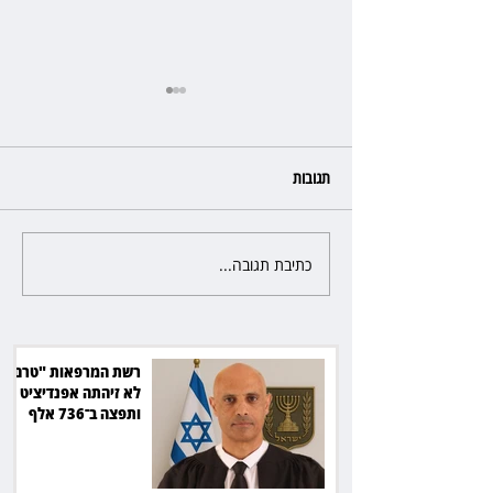
תגובות
כתיבת תגובה...
הרשמת אישרה לתפוס את רכב
היוקרה בסיוע המשטרה, השופט
ביטל את המהלך
רשת המרפאות "טרם"
לא זיהתה אפנדיציט -
ותפצה ב־736 אלף
שקל