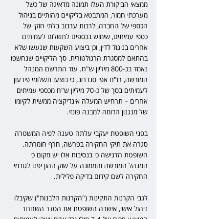
ממצאי הביקורת העלו תמונה מדאיגה של כשל 
מערכתי חמור, המתבטא בליקויים מהותיים בניהול 
הכספי של החברה, לרבות ערבוב בלתי חוקי של 
כספי עמיתים, שימוש בכספים לתשלום לעמיתים 
אחרים בניגוד לדין, וכן ביצוע השקעות שנעשו שלא 
בהתאם למסגרת הרגולטורית. סך הליקויים שנחשפו 
נאמד בכ-800 מיליון ש"ח. עוד התרשם המנהל 
המורשה, רו"ח אפי סנדרוב, כי בוצעו תשלומי פירעון 
לעמיתים בסך של כ-70 מיליון ש"ח מכספי עמיתים 
אחרים – תרחיש המעלה אינדיקציה ממשית לקיומו 
של מנגנון הדומה למבנה פונזי.
בפני השופטת יעקבי עלתה טענה לפיה המשטרה 
סגרה את תיקי החקירה בפרשה, חרף חומרתה. 
השופטת הדגישה כי בנסיבות אלו יש מקום כי 
המנהל המורשה והממונה על שוק ההון יפנו לגורמי 
החקירה לשם קידום בדיקה פלילית.
לגבי הקרנות התקינות ("הקרנות הלבנות") שקיבלו 
ניהול אישי, אישרה השופטת את הסדר השחרור 