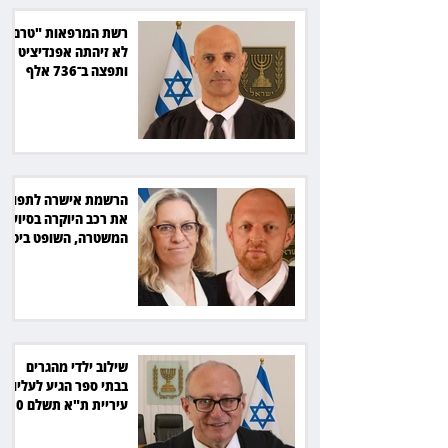
רשת המרפאות "טרם"
לא זיהתה אפנדיציט -
ותפצה ב־736 אלף
שקל
הרשמת אישרה לתפוס
את רכב היוקרה בסיוע
המשטרה, השופט ביטל
את המהלך
שילוב ילדי מהגרים
בבתי ספר הגיע לעליון:
עיריית ת"א תשלם 30
אלף שקל הוצאות