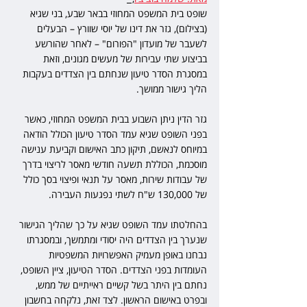
שופט בית המשפט המחוזי בבאר שבע, בני שגיא 
(בצילום), גזר את דינו של יוסי שוורץ – הבעלים 
לשעבר של מועדון "הפורום" – לאחר שהורשע 
בביצוע שתי עבירות של מעשים מגונים, וזאת 
במסגרת הסדר טיעון שנחתם בין הצדדים בעקבות 
הליך גישור ממושך.
גזר הדין ניתן השבוע בבית המשפט המחוזי, כאשר 
בפני השופט שגיא עמד הסדר טיעון הכולל הודאה 
במיוחס לנאשם, תיקון כתב האישום וקביעת ענישה 
מוסכמת, הכוללת תשעה חודשי מאסר לריצוי בדרך 
של עבודות שירות, מאסר על תנאי ופיצוי בסך כולל 
של 130,000 ש"ח לשתי נפגעות העבירה.
בהחלטתו עמד השופט שגיא על כך שהליך הגישור 
שנערך בין הצדדים היה יסודי ומתמשך, ובמסגרתו 
נבחנו באופן מעמיק האפשרויות המשפטיות 
העומדות בפני הצדדים. הסדר הטיעון, ציין השופט, 
נחתם בין היתר בשל קשיים ראייתיים של ממש, 
ובפרט באישום הראשון. לצד זאת, נלקחה בחשבון 