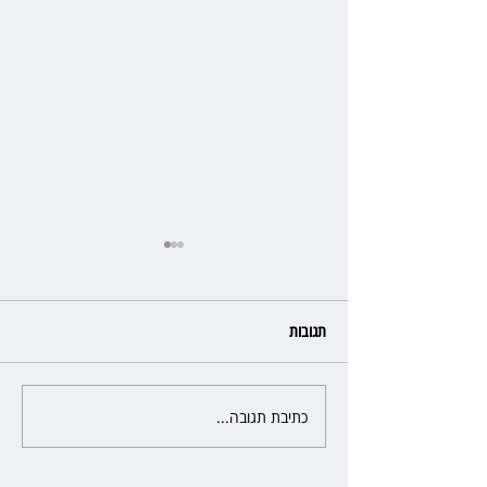
תגובות
כתיבת תגובה...
הרשמת אישרה לתפוס את רכב
היוקרה בסיוע המשטרה, השופט
ביטל את המהלך