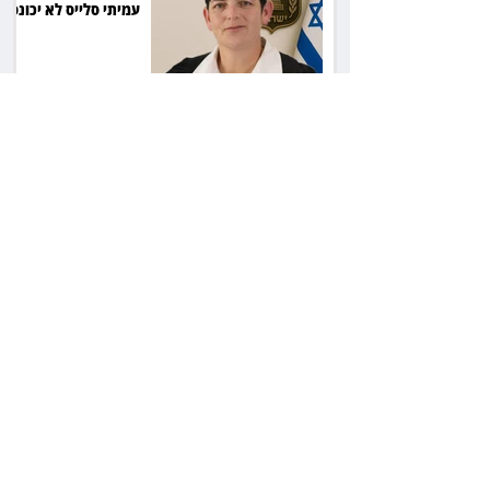
עמיתי סלייס לא יכונסו
להצבעה
ביהמ"ש: מנהל העיזבון
ישלם 40 אלף שקל על
שחרור כספי נאמנות
22 שנות מאסר לרוצח:
הסכסוך בגינה הסתיים
ברצח יוסי ביילין ז"ל