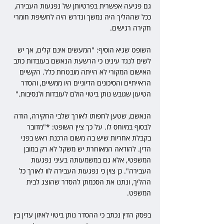
גם פגיעה אפשרית בפרטיותן של נפגעות העבירה, 
ככל שההליך היה נמשך ונדרש היה לחשיפת חומרי 
חקירה רגישים.
השופט שגיא הוסיף: "המעשים אינם קלים, אך יש 
לשים לנגד עינינו כי הרשעת הנאשם בעובדות כתב 
האישום המקורי לא הייתה מובטחת כלל. הקשיים 
הראייתיים והסיכונים הדיוניים היו ממשיים, והסדר 
הטיעון שגובש נותן ביטוי הולם לעובדות ולנסיבות."
הנאשם, שטען לחפותו לאורך שלבי החקירה, הודה 
לבסוף במיוחס לו. על כך ציין השופט: *"מדובר 
בקבלת אחריות שיש בה משום הרכנת ראש בפני 
הדין. להודאה המאוחרת יש משקל לא רק במובן 
המשפטי, אלא גם במשמעותה בעיני נפגעות 
העבירה". כן צוין כי נפגעות העבירה לוו לאורך כל 
ההליך, ונתנו את הסכמתן להסדר שהוצג לבית 
המשפט.
בפסק הדין נכתב כי ההסדר נותן ביטוי לאיזון עדין בין 