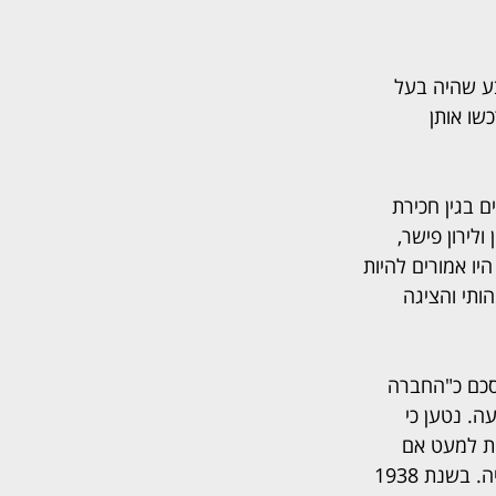
בע שהיה בעל 
שו אותן 
 בגין חכירת 
לירון פישר, 
יו אמורים להיות 
ותי והציגה 
ה בהסכם כ"החברה 
ה. נטען כי 
ת למעט אם 
החוכר סירב מפורשות, הגבלה על גובה דמי החכירה והיעדר חובת תשלום לקק"ל בגין בנייה. בשנת 1938 