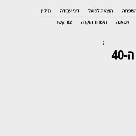
 משפחה
הוצאה לפועל
דיני עבודה
נזיקין
זינזאנה
תעודת הוקרה
צור קשר
על שולחן השופטת: האם מסמך נדיר משנות ה-40