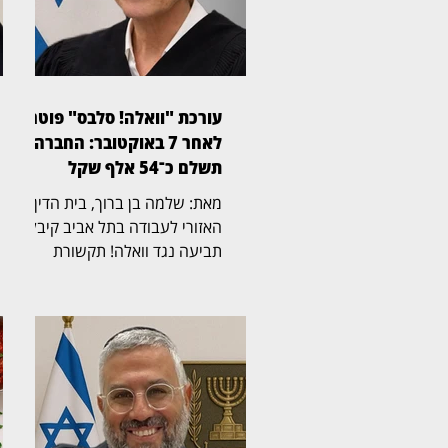
עורכת "וואלה! סלבס" פוטרה
לאחר 7 באוקטובר: החברה
תשלם כ־54 אלף שקל
מאת: שלמה בן ברוך, בית הדין
האזורי לעבודה בתל אביב קיבל
תביעה נגד וואלה! תקשורת
בע"מ, לאחר שעורכת "וואלה!
סלבס" פוטרה לאחר שפונתה
מביתה בקיבוץ מפלסים בעקבות
אירועי 7 באוקטובר. נשיאת בית
הדין, השופטת אריאלה גילצר־כץ,
קבעה כי החברה לא הוכיחה
שהפיטורים נבעו משיקולים
מקצועיים בלבד, וכי היה עליה