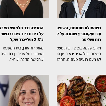
כשהאולם מתחמם, השופטת
המדינה נגד חלמיש: מאבק
עדי יעקובוביץ שומרת על קור
על דירות דיור ציבורי בשווי
רוח ושליטה
כ־2.3 מיליארד שקל
מאת: שלמה בוצ'צ'ו, בית משפט
מאת: דוד אורן, בית המשפט
השלום בתל אביב ידע בדיון הזה
המחוזי בתל אביב דן בתביעה
לא מעט רגעים טעונים. המתח
שהגישה מדינת ישראל,
בין הצדדים עלה, הטונים התחדדו
באמצעות משרד הבינוי והשיכון
ולעיתים עורכי הדין התפרצו זה
נגד חלמיש, החברה
לדברי זה. בתוך כל אלה בלטה
הממשלתית־עירונית לדיור,
השופטת עדי יעקובוביץ (בצילום)
לשיקום ולהתחדשות שכונות ב
בניהול שקט ובטוח. היא נתנה
אביב־יפו. התיק הובא בפני
לצדדים לדבר, אפשרה לטענות
השופטת הדסה אסיף (בצילום)
להישמע, וכשהדיון גלש ידעה
ובמרכזו מחלוקת על זכויות
לעצור, להציב גבול ולהחזיר את
הבעלות ב־1,314 דירות דיור