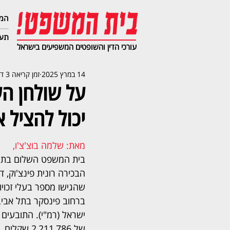
המג
תעב
עורכי הדין והשופטים המשפיעים בישראל
14 במרץ 2025
זמן קריאה 3 דקות
יכול להציל 
מאת: שלמה בוצ'צ'ו,  
בית המשפט השלום בתל 
הבכירה רונית פינצ'וק, 
שהגישו מספר בעלי זכויו
ברחוב פינסקר בתל אביב
ישראל (רמ"י). התובעים
של ,211,786