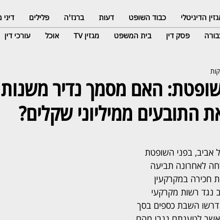
זין הדיגיטלי
כבוד השופט
דעות
ברנז'ה
פלילים
דיני
ורה
פסק דין
בית המשפט
מגזין TV
אוכל
עורכי דין
את התובעים ממיליוני שקלים?
אביב, בפני השופטת 
דחה לאחרונה תביעה 
ת חכירה במקרקעין 
 נגד רשות מקרקעי 
 דרשו השבת כספים בסך 
2 שקלים, אשר לטענתם נגבו מהם 