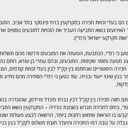
 הם בעלי זכויות חכירה במקרקעין ברח׳ פינסקר בתל אביב. התו
 האירועים נשוא התביעה העביר את הזכויות לתובעים נוספים שרכ
ות מקרקעי ישראל (רמ"י).
טען כי רמ"י, הנתבעת, הטעתה את התובעים ודרשה מהם תשלומים
 מטעה וחוסר שקיפות. התובעים, ובהם עמרי בן עזרא, רותם כהן ו
ירה היסטוריים שנחתמו בין קק"ל לבין בעלי זכויות קודמים, הם ה
בגין שינוי ייעוד ובנייה. עוד נטען כי רמ"י הסתירה מהם מידע מה
דקות.
 כי בשנות ה-40 נחתם חוזה חכירה בין קק"ל לבין גברת מינדל פרידמן, שהוגדר
ו", ביחס לחכירת מגרש בשכונת נורדיה – המקרקעין נשוא התביע
בעו בו הוראות שימוש רחבות ביותר, הרשאה לבצע פעולות שונו