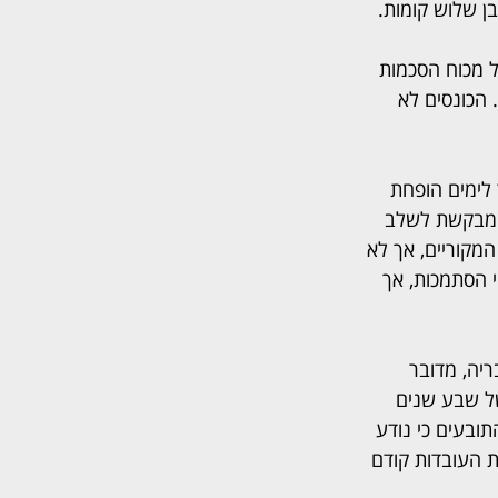
ן שלוש קומות.
ל מכוח הסכמות 
העבר. כמו כן, לא ניתן הסבר לזינוק דמי ההיוון מ-5.5% בשנת 1990 ל-51% בשנת 2005. הכונסים לא 
ט כספי על סך 2,589,306 שקלים, אשר לימים הופחת 
 התביעה מבקשת לשלב 
מקוריים, אך לא 
י הסתמכות, אך 
יה, מדובר 
ל שבע שנים 
ובעים כי נודע 
ו לגלות את העובדות קודם 