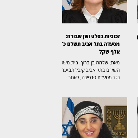
זכוכיות בסלט ושן שבורה:
מסעדה בתל אביב תשלם כ־45
אלף שקל
מאת: שלמה בן ברוך, בית משפט
השלום בתל אביב קיבל תביעה
נגד מסעדת סרפינה, לאחר
,
שסועד טען כי לעס שברי זכוכית
שהיו בתוך מנת "סלט ברזל" ושבר
את אחת משיניו. השופטת חני
תל
ברוך אלון (בצילום) קבעה כי
המסעדה התרשלה וכי הוכח קשר
,
בין שברי הזכוכית במנה לבין הנזק
שנגרם לשן. התביעה נולדה
מאירוע שהתרחש במאי 2022,