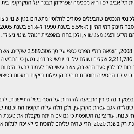
ת תל אביב לפיו היא מסכימה שפרידמן תבנה על המקרקעין בית ב
לכונסי הנכסים שהבעלים פטורים לחלוטין מתשלום בגין שינוי ניצו
 מידע ותציג מצג שווא, ולכן בחרו באופציית "נוהל שינוי ניצול".
בהמשך, ביום 15 בינואר 2008, הוציאה רמ"י מפר
במסגרת השגה לסך של 2,211,786 שקלים ושולם על ידי יורשי פרידמן. נטען כי
תום לב לבין סעד ההשבה, אשר עשוי היה לעמוד לבעלי הזכויות ה
י עילת ההטעיה וחוסר תום הלב הן עילות נזיקיות המזכות בפיצוי
פסק דינה כי דין התביעה להידחות על הסף בשל התיישנות. לדבר
נולדה אגב עסקת מקרקעין, ולכן חלה עליה תקופת התיישנות ש
ישנות. עוד ציינה השופטת כי גם אם הייתה מקבלת את טענת הת
להם על ההטעיה הנטענת רק בשנת 2020, הרי שהיה עליהם להוכיח כי לא יכל