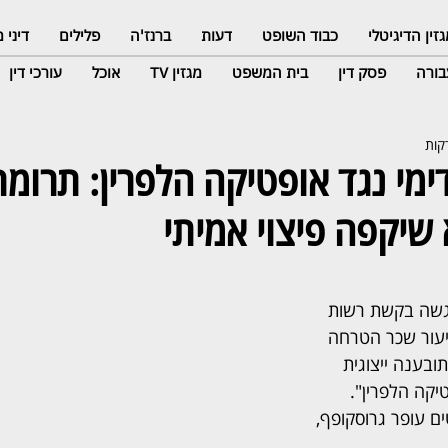
זין הדיגיטלי
כבוד השופט
דעות
ברנז'ה
פלילים
דיני
ורה
פסק דין
בית המשפט
מגזין TV
אוכל
עורכי דין
ימי נגד אופטיקה הלפרין: תרומת
שיקפה פיצוי אמיתי
גשה בקשת רשות 
עור שכר הטרחה 
בענה ייצוגית 
קה הלפרין". 
ים עופר גרוסקופף, 