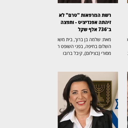
רשת המרפאות "טרם" לא
זיהתה אפנדיציט - ותפצה
ב־736 אלף שקל
ית משפט
מאת: שלמה בן ברוך, בית משפט
השלום בחיפה, בפני השופט הדר
מסורי (בצילום), קיבל ברובו
תביעת רשלנות רפואית שהגישה
אישה בת 50 נגד רשת מרפאות
הרפואה הדחופה "טרם". בפסק
אלף שקל,
דין מנומק קבע השופט כי
ורת
המרפאה התרשלה באבחון דלקת
התוספתן של המטופלת, וחייב את
ה
הרשת לשלם לה כ־736 אלף
עה,
שקל, הכוללים פיצוי, הוצאות
משפט ושכר טרחת עורכי דין
של
התביעה נולדה בעקבות ביקורה