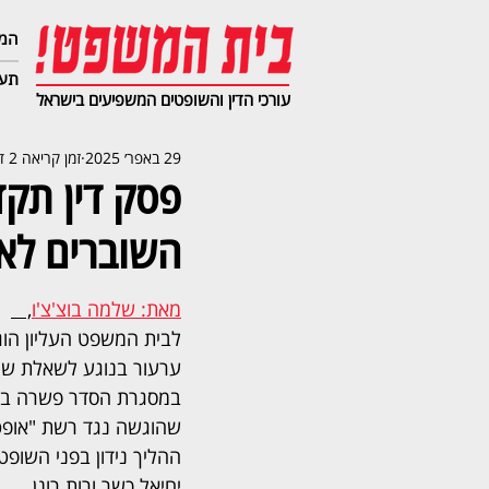
המג
תעב
עורכי הדין והשופטים המשפיעים בישראל
29 באפר׳ 2025
זמן קריאה 2 דקות
פסק דין תקד
השוברים לא 
מאת: שלמה בוצ'צ'ו
,   
לבית המשפט העליון הו
ערעור בנוגע לשאלת שי
במסגרת הסדר פשרה בתו
שהוגשה נגד רשת "אופטי
ההליך נידון בפני השופט
יחיאל כשר ורות רונן.