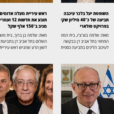
השופטת יעל בלכר עיכבה
ראש עיריית מעלה אדומים
תביעה של כ־40 מיליון שקל
תובע את חדשות 12 ועמרי
בפרויקט סולארי
מניב ב־150 אלף שקל
מאת: שלמה בוצ'צ'ו, בית המשפט
מאת: שלמה בן ברוך, ב
המחוזי בתל אביב דן בבקשה
השלום בתל אביב דן בתביעת
לעיכוב הליכים בתביעה כספית
לשון הרע שהגיש ראש עיריית
בהיקף של כ־40 מיליון שקל,
מעלה אדומים, גיא יפרח, נגד
שהגישה חברת לסיכו בע"מ נגד
חברת החדשות של ערוץ 12
נווה אור שיא אנרגיה סולארי
והכתב עמרי מניב. בתביעה,
שותפות מוגבלת ושיא נרגיה
שהועמדה על סך 150 
2020 בע"מ. בפני השופטת יעל
נטען כי כתבה ששודרה במהד
בלכר (בצילום) נדונה הבקשה
החדשות המרכזית פגעה בשמו
לעיכוב ההליכים. במוקד
הטוב והציגה אותו באופן מטע
המחלוקת עומדים הסכמים
בפני הציבור. על פי כתב התבי
להקמת מתקנים סולאריים בקיבוץ
הכתבה שודרה במאי 2024,
נווה אור. במסגרת התביעה
כחודשיים בלבד לאחר כניסתו 