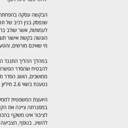
הבקשה עסקה בהפחתת 
שנפסק בגין רכיב של תר
לעמותות, אשר שולב בה
הוגשה בקשת אישור תובענ
מי שאינם מורשים, והטעי
במהלך ההליך התנגד הי
להבטיח שהסדר הפשרה ית
נטענת בשווי 2.6 מיליון ש"ח.
היועצת המשפטית לממשלה
במסגרתה ציינה את הקשי
לציבור אינו משקף בהכ
להשיג. בנוסף, הצביעה 