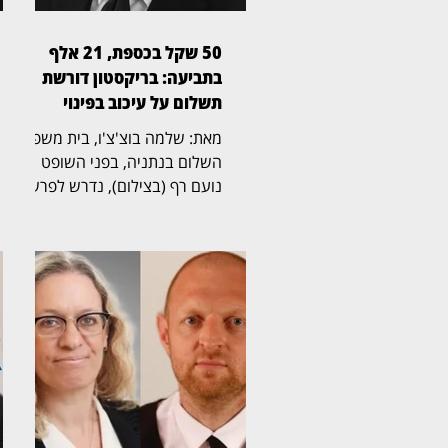
50 שקל בכספת, 21 אלף
בתביעה: בריקסטון דורשת
תשלום על עיכוב בפינוי
מאת: שלמה בוצ'צ'ו, בית משפט
השלום בנתניה, בפני השופט
נועם רף (בצילום), נדרש לפרשה
חריגה שהחלה בכספת אישית
שמספרה 705, שבה נמצא לבסוף
שטר בודד של 50 שקל,
והתגלגלה לשני הליכים משפטיים
נפרדים. בריקסטון כספות פעלה
תחילה לפינוי הכספת, ובהמשך
הגישה תביעה כספית בדרישה
לתשלום של יותר מ־21 אלף שקל.
לטענת בריקסטון, רבקה פינטו
שכרה יחידת אחסון ובה הכספת