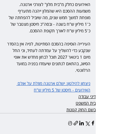
האירועים כחלק מ"בית מלון" לצורכי ארנונה. 
משמעות ההסכם היא שהמלון ייהנה מתעריף 
מופחת למשך חמש שנים, מה שיוביל להפחתה של 
כ־1 מיליון ש"ח בשנה - ובסה"כ חיסכון מצטבר של 
כ־5 מיליון ש"ח לאורך תקופת ההסכם.
העירייה הוסיפה בהסכם הסתייגות, לפיה אין בהסדר 
שנקבע כדי להשליך על עמדתה לעתיד, וכי החל 
מיום 1 בינואר 2027 תוכל לבחון מחדש את אופי 
הסיווג, בהתאם לנתונים שיעמדו בפניה במועד 
הרלוונטי.
ניצחון להילטון: ישלם ארנונה מוזלת על אולם 
האירועים - חיסכון של 5 מיליון ש"ח
דיני עבודה
בית המשפט
בשם החוק קטנות