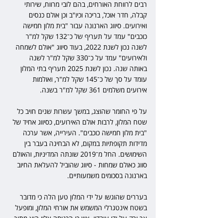
רבים לרווחת האורחים, בהם לובי מרווח, שירותי 
קבלה, חדר אוכל, בריכה וכיו"ב וכן אולם כנסים 
ואירועים. סיווג הארנונה עבור "בית מלון חמישה 
כוכבים" עמד על תעריף של כ־132 שקל למ"ר 
לשנה נכון לשנת 2022, בעוד סיווג "אולם לשמחה 
ולאירועים" עמד על כ־330 שקל למ"ר לשנה 
באותה שנה. נכון לשנת 2025 תעריף בתי המלון 
עומד על סך של כ־145 שקל למ"ר, ואולמות 
אירועים משלמים 361 שקל למ"ר בשנה.
על פי החומר שהוצג, במשך עשרות שנים חויב כל 
שטח המלון, לרבות אולם האירועים, כסיווג אחיד של 
"בית מלון חמישה כוכבים". העירייה, אשר ערכה 
מדידות תקופתיות במקום, לא הבחינה בעבר בין 
השימושים. החל מ־2019 שונתה המדיניות, והאולם 
סווג כאולם שמחות - סיווג שהוביל להעלאת החיוב 
בארנונה בסכומים משמעותיים.
בעררים שהוגשו על ידי המלון טען הלה כי מדובר 
בשטח אינטגרלי המשמש את אורחי המלון, ומופעל 