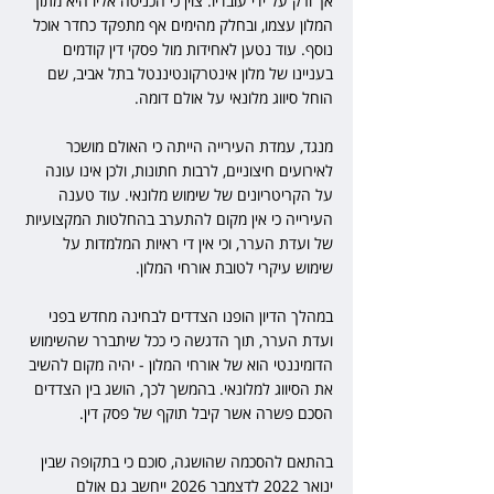
אך ורק על ידי עובדיו. צוין כי הכניסה אליו היא מתוך 
המלון עצמו, ובחלק מהימים אף מתפקד כחדר אוכל 
נוסף. עוד נטען לאחידות מול פסקי דין קודמים 
בעניינו של מלון אינטרקונטיננטל בתל אביב, שם 
הוחל סיווג מלונאי על אולם דומה.
מנגד, עמדת העירייה הייתה כי האולם מושכר 
לאירועים חיצוניים, לרבות חתונות, ולכן אינו עונה 
על הקריטריונים של שימוש מלונאי. עוד טענה 
העירייה כי אין מקום להתערב בהחלטות המקצועיות 
של ועדת הערר, וכי אין די ראיות המלמדות על 
שימוש עיקרי לטובת אורחי המלון.
במהלך הדיון הופנו הצדדים לבחינה מחדש בפני 
ועדת הערר, תוך הדגשה כי ככל שיתברר שהשימוש 
הדומיננטי הוא של אורחי המלון - יהיה מקום להשיב 
את הסיווג למלונאי. בהמשך לכך, הושג בין הצדדים 
הסכם פשרה אשר קיבל תוקף של פסק דין.
בהתאם להסכמה שהושגה, סוכם כי בתקופה שבין 
ינואר 2022 לדצמבר 2026 ייחשב גם אולם 