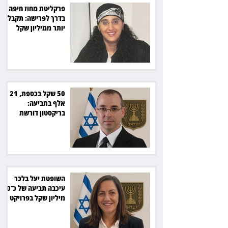
פרקליטת מחוז חיפה
בדרך לפרישה: תקבל
יותר ממיליון שקל
מהמדינה
50 שקל בכספת, 21
אלף בתביעה:
בריקסטון דורשת
תשלום על עיכוב בפינוי
השופטת יעל בלכר
עיכבה תביעה של כ־40
מיליון שקל בפרויקט
סולארי