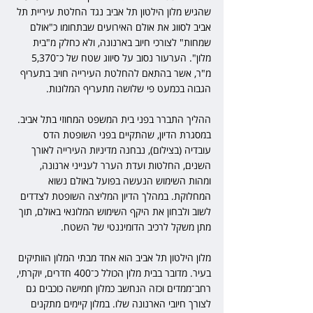
שהגיש מלון הילטון תל אביב נגד החלטת עיריית תל 
אביב לסווג את אולם האירועים שבתחומו כ"אולם 
שמחות" לצורכי חיוב בארנונה, ולא כחלק מ"בית 
מלון". הערעור נסוב על סיווג שטח של כ־5,370 
מ"ר, אשר בהתאם להחלטת העירייה חויב בתעריף 
הגבוה בכמעט פי שלושה מתעריף המלונות.
ההליך התברר בפני בית המשפט המחוזי בתל אביב. 
במסגרת הדיון, שהתקיים בפני השופטת הדס 
עובדיה (בצילום), נבחנה מדיניות העירייה לאורך 
השנים, החלטות ועדת הערר לענייני ארנונה, 
ומהות השימוש הנעשה בפועל באולם נשוא 
המחלוקת. במהלך הדיון המליצה השופטת לצדדים 
לשוב ולבחון את היקף השימוש המלונאי באולם, תוך 
מתן משקל לרכיב הדומיננטי של השטח.
מלון הילטון תל אביב הוא אחד מבתי המלון הוותיקים 
בעיר. מדובר בבית מלון הכולל כ־400 חדרים, יוקרתי, 
רחב־ממדים וכזה הנחשב כמלון חמישה כוכבים גם 
לצורך חיובי הארנונה שלו. במלון קיימים מתקנים 