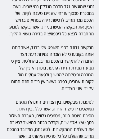
זמני שהוגשה נגד חברת הנדל"ן רמי שבירו, וזאת 
במסגרת סכסוך אזרחי שעניינו טענה לקיומו של 
הסכם מכר מחייב לרכישת דירה בפרויקט בראש 
העין. את הבקשה הגישו בני זוג, אשר ביקשו למנוע 
מהחברה לבצע כל דיספוזיציה בדירה נושא ההליך.
הבקשה נדונה בפני השופט אלי ברנד, אשר דחה 
אותה בקובעו כי לא הוכחה גמירות דעת מצד 
החברה להתקשר בהסכם מחייב. בהחלטתו ציין כי 
מניעת מכירת הדירה פוגעת בזכות הקניין של 
החברה וביכולתה להמשיך ולפעול עסקית מול 
לקוחות אחרים, בפרט כאשר אין בידיה חוזה חתום 
על ידי שני הצדדים.
לטענת המבקשים, בין הצדדים התנהלו מגעים 
ממושכים לרכישת הדירה, אשר כללו, בין היתר, 
מסירת טיוטת חוזה, מסמכים נלווים, העברת תשלום 
בסך 750 אלף ש"ח, וקבלת מכתב המאשר לכאורה 
את השלמת ההתקשרות. לטענתם, המדובר בהסכם 
מחייב שהושלם על כל פרטיו המהותיים, ואשר 