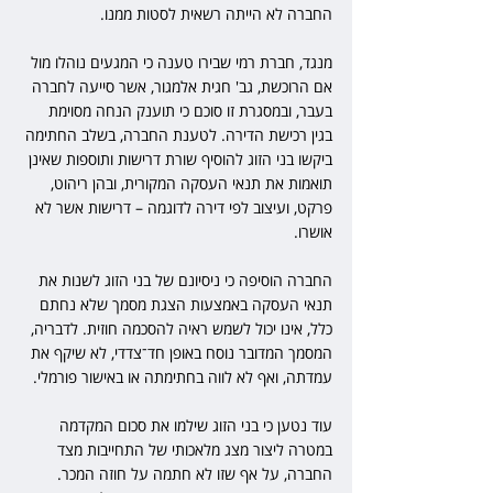
החברה לא הייתה רשאית לסטות ממנו.
מנגד, חברת רמי שבירו טענה כי המגעים נוהלו מול 
אם הרוכשת, גב' חגית אלמגור, אשר סייעה לחברה 
בעבר, ובמסגרת זו סוכם כי תוענק הנחה מסוימת 
בגין רכישת הדירה. לטענת החברה, בשלב החתימה 
ביקשו בני הזוג להוסיף שורת דרישות ותוספות שאינן 
תואמות את תנאי העסקה המקורית, ובהן ריהוט, 
פרקט, ועיצוב לפי דירה לדוגמה – דרישות אשר לא 
אושרו.
החברה הוסיפה כי ניסיונם של בני הזוג לשנות את 
תנאי העסקה באמצעות הצגת מסמך שלא נחתם 
כלל, אינו יכול לשמש ראיה להסכמה חוזית. לדבריה, 
המסמך המדובר נוסח באופן חד־צדדי, לא שיקף את 
עמדתה, ואף לא לווה בחתימתה או באישור פורמלי.
עוד נטען כי בני הזוג שילמו את סכום המקדמה 
במטרה ליצור מצג מלאכותי של התחייבות מצד 
החברה, על אף שזו לא חתמה על חוזה המכר. 