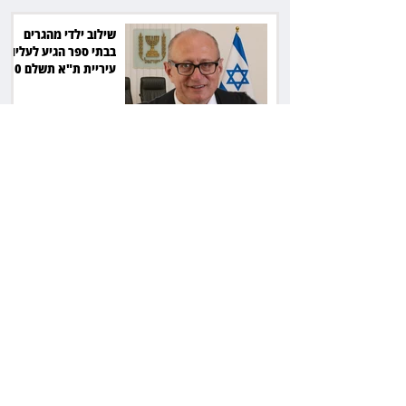
שילוב ילדי מהגרים
בבתי ספר הגיע לעליון:
עיריית ת"א תשלם 30
אלף שקל הוצאות
אחרי הפסילה: גידי גוב
מגיע לפשרה בתאונה,
והפניקס תשלם כ־30
אלף שקל
תכנים מגיל 18 בשעות
היום: לקוחות הוט
יקבלו פיצוי ב־4 מיליון
שקל