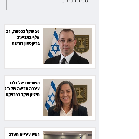
כתיבת תגובה...
השופטת יעל בלכר עיכבה תביעה
את חדשות 12 ועמרי מניב ב־150
של כ־40 מיליון שקל בפרויקט
סולארי
50 שקל בכספת, 21
אלף בתביעה:
בריקסטון דורשת
תשלום על עיכוב בפינוי
השופטת יעל בלכר
עיכבה תביעה של כ־40
מיליון שקל בפרויקט
סולארי
ראש עיריית מעלה