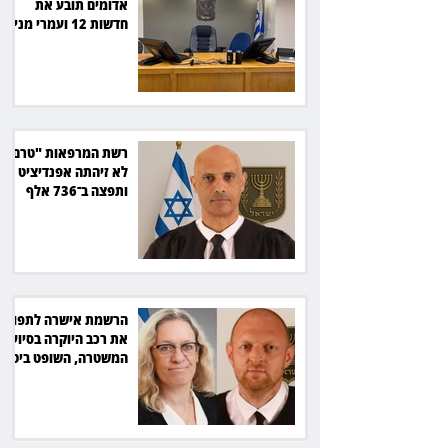
אדומים תובע את
חדשות 12 ועמרי מניב
ב־150 אלף שקל
רשת המרפאות "טרם"
לא זיהתה אפנדיציט -
ותפצה ב־736 אלף
שקל
הרשמת אישרה לתפוס
את רכב היוקרה בסיוע
המשטרה, השופט ביטל
את המהלך