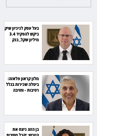
בגלל רטיבות - וחויבה בכ־600
אלף שקל
בעל עסק לניכיון שיקים
ביקש להפקיד 3.4
מיליון שקל, בנק
הפועלים סירב
מלון קראון פלאזה:
ביטלה שכירות בגלל
רטיבות - וחויבה
בכ־600 אלף שקל
בן הזוג ניצח את
היורש: יקבל מחצית