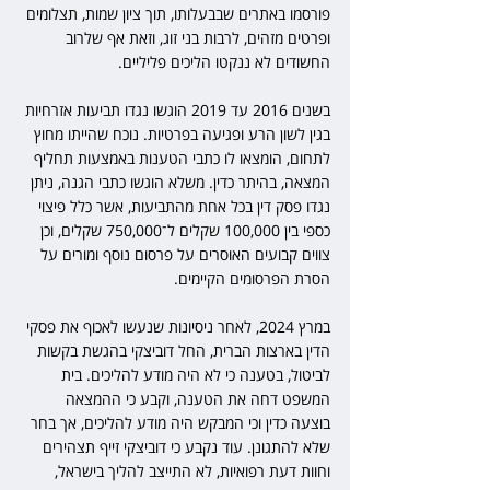
פורסמו באתרים שבבעלותו, תוך ציון שמות, תצלומים 
ופרטים מזהים, לרבות בני זוג, וזאת אף שלרוב 
החשודים לא ננקטו הליכים פליליים.
בשנים 2016 עד 2019 הוגשו נגדו תביעות אזרחיות 
בגין לשון הרע ופגיעה בפרטיות. נוכח שהייתו מחוץ 
לתחום, הומצאו לו כתבי הטענות באמצעות תחליף 
המצאה, בהיתר כדין. משלא הוגשו כתבי הגנה, ניתן 
נגדו פסק דין בכל אחת מהתביעות, אשר כלל פיצוי 
כספי בין 100,000 שקלים ל־750,000 שקלים, וכן 
צווים קבועים האוסרים על פרסום נוסף ומורים על 
הסרת הפרסומים הקיימים.
במרץ 2024, לאחר ניסיונות שנעשו לאכוף את פסקי 
הדין בארצות הברית, החל דוביצקי בהגשת בקשות 
לביטול, בטענה כי לא היה מודע להליכים. בית 
המשפט דחה את הטענה, וקבע כי ההמצאה 
בוצעה כדין וכי המבקש היה מודע להליכים, אך בחר 
שלא להתגונן. עוד נקבע כי דוביצקי זייף תצהירים 
וחוות דעת רפואיות, לא התייצב להליך בישראל, 