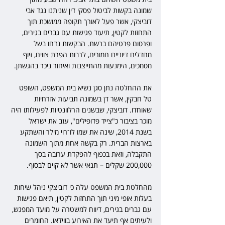
שמונה בקשות לביטול פסקי דין שניתנו נגד אבי 
דוביצקי, אשר פעל לאורך תקופה ממושכת תוך 
התחזות לקטין, תיעוד פגישות עם גברים בגירים, 
ופרסום פרטיהם ברשת. הבקשות נדחו בשל 
מחדלים דיוניים חמורים, לרבות הפרת צווים, זיוף 
מסמכים, הימנעות מהתייצבות ואיחור ניכר בהגשתן.
את ההחלטה נתן סגן נשיא בית המשפט, השופט 
טל חבקין, אשר דן בשמונה תביעות אזרחיות 
שאוחדו. דוביצקי, שבשנים הרלוונטיות לפעילותו היה 
מוכר בציבור כ"צייד פדופילים", עזב את ישראל 
בשנת 2014, שינה את שמו לו־רוי מילר והשתקע 
בארצות הברית. רק בקשה אחת מתוך השמונה 
התקבלה, וזאת בכפוף להפקדת ערובה בסך 
200,000 שקלים – תנאי אשר לא קוים לבסוף.
מהחלטת בית המשפט עלה כי דוביצקי ניהל שיחות 
בעלות אופי מיני תוך התחזות לקטין, תיאם פגישות 
עם גברים בגירים, דיווח למשטרה על מועד המפגש, 
ולעיתים אף תיעד את האירוע בווידאו. החומרים 