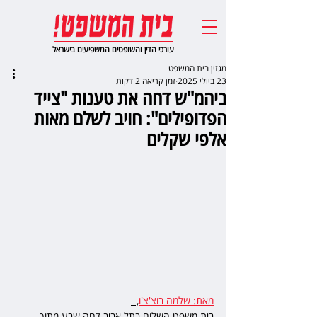
עורכי הדין והשופטים המשפיעים בישראל
מגזין בית המשפט
23 ביולי 2025
זמן קריאה 2 דקות
ביהמ"ש דחה את טענות "צייד
הפדופילים": חויב לשלם מאות
אלפי שקלים
מאת: שלמה בוצ'צ'ו
,  
בית משפט השלום בתל אביב דחה שבע מתוך 