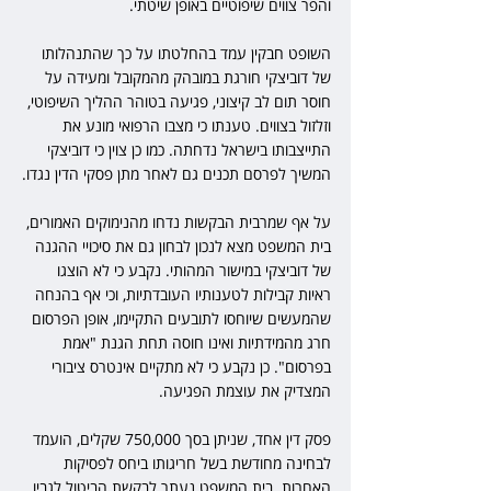
והפר צווים שיפוטיים באופן שיטתי.
השופט חבקין עמד בהחלטתו על כך שהתנהלותו 
של דוביצקי חורגת במובהק מהמקובל ומעידה על 
חוסר תום לב קיצוני, פגיעה בטוהר ההליך השיפוטי, 
וזלזול בצווים. טענתו כי מצבו הרפואי מונע את 
התייצבותו בישראל נדחתה. כמו כן צוין כי דוביצקי 
המשיך לפרסם תכנים גם לאחר מתן פסקי הדין נגדו.
על אף שמרבית הבקשות נדחו מהנימוקים האמורים, 
בית המשפט מצא לנכון לבחון גם את סיכויי ההגנה 
של דוביצקי במישור המהותי. נקבע כי לא הוצגו 
ראיות קבילות לטענותיו העובדתיות, וכי אף בהנחה 
שהמעשים שיוחסו לתובעים התקיימו, אופן הפרסום 
חרג מהמידתיות ואינו חוסה תחת הגנת "אמת 
בפרסום". כן נקבע כי לא מתקיים אינטרס ציבורי 
המצדיק את עוצמת הפגיעה.
פסק דין אחד, שניתן בסך 750,000 שקלים, הועמד 
לבחינה מחודשת בשל חריגותו ביחס לפסיקות 
האחרות. בית המשפט נעתר לבקשת הביטול לגביו, 