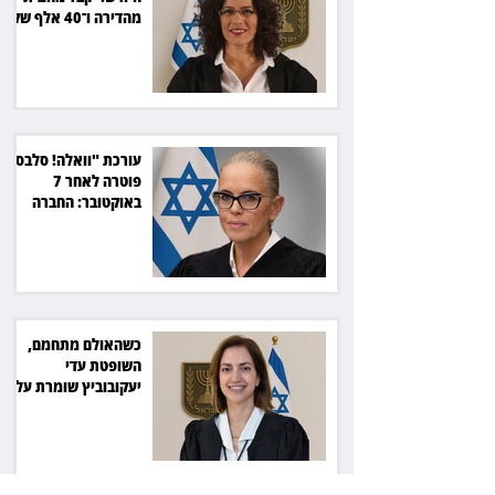
מהדירה ו־40 אלף שקל
הוצאות
עורכת "וואלה! סלבס"
פוטרה לאחר 7
באוקטובר: החברה
תשלם כ־54 אלף שקל
כשהאולם מתחמם,
השופטת עדי
יעקובוביץ שומרת על
קור רוח ושליטה