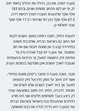
טען כי הזוכה, אם בנו, ניהלה את ההליך בחוסר תום 
לב, וכי יש לקזז מהחוב סכומים שונים, ובהם 183 
אלף שקל שלטענתו הועברו לצורך רכישת דירה, 
67.5 אלף שקל בגין דמי שכירות ו־17.5 אלף שקל 
עבור תשלומי גן.
לטענת החייב, הזוכה ניסתה במשך השנים לגבות 
את החוב גם בארצות הברית, אולם בית משפט 
בפלורידה קבע כי אין סמכות לגבות שם את חוב 
המזונות. עוד טען כי לא קיבל אזהרה כדין על 
פתיחת תיק ההוצאה לפועל, וכי הריביות וההצמדות 
שנצברו לאורך השנים אינן מוצדקות בנסיבות העניין.
מנגד, הזוכה טענה כי מדובר ב“סרבן מזונות כפייתי”, 
אשר ידע היטב על פסק הדין ועל תיק ההוצאה 
לפועל, אך בחר לאורך השנים שלא לשלם את 
חובותיו. לדבריה, החייב היה מיוצג באמצעות עורכי 
דין, ביצע בעבר תשלומים חלקיים ואף היה מודע 
להליכים שהתנהלו נגדו בישראל ובארצות הברית. 
עוד נטען כי היא גידלה לבדה את בנם המשותף, 