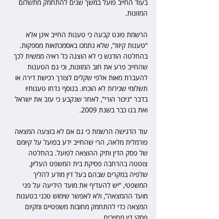
בעוד החייב פועל במשך שנים להתחמק מתשלום 
המזונות.
הרשמת פונט קבעה כי טענות החייב אינן אלא 
“טענות קיזוז”, שלא נתמכו באסמכתאות מספקות. 
בהחלטה הודגש כי לא הוצגה כל ראיה ממשית לכך 
שהחייב פרע את חוב המזונות, וכי גם הטענות 
להעברת מאות אלפי שקלים לצורך רכישת דירה או 
תשלומי שכירות לא הוכחו. בנוסף נדחו טענותיו 
בדבר “ניכור הורי”, לאחר שנקבע כי עזב את ישראל 
ואת בנו כבר בשנת 2009.
עוד הדגישה הרשמת כי גם אם לא בוצעה המצאה 
פורמלית מלאה, הרי שהחייב ידע בפועל על קיומם 
של פסק הדין ותיק ההוצאה לפועל. בהחלטה 
צוטטה בהרחבה פסיקת בית המשפט העליון, 
שלפיה במקרים שבהם בעל דין מודע להליך 
המשפטי, “יש להעדיף את מועד הידיעה על פני 
מועד ההמצאה”, ולא לאפשר שימוש טכני בטענות 
המצאה כדי להתחמק מחובות משפטיים ומקיום 
פסקי דין מחייבים.