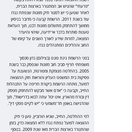
“פרעתי” שהגיש אב המתגורר בארצות הברית, 
לאחר שטען כי יש לסגור תיק מזונות שנפתח נגדו 
עוד בשנת 2011. הרשמת קבעה כי מדובר בניסיון 
ממושך להתחמק מתשלום מזונות לבנו, תוך העלאת 
טענות סותרות בדבר אי־ידיעה, שיהוי והיעדר 
המצאה, למרות שידע לאורך השנים על קיומו של 
החוב וההליכים המתנהלים נגדו.
בפני הרשמת גינת פונט (בצילום) נדון סכסוך 
משפחתי חריף סביב חוב מזונות שנפסק כבר בשנת 
2005. בהחלטה מנומקת ומפורטת, הנשענת על 
פסיקות בית המשפט העליון והוראות חוק ההוצאה 
לפועל, מתחה הרשמת ביקורת חריפה על התנהלות 
החייב, וקבעה כי “אדם אשר מבקש להתחמק מפסק 
דין ובורח מהארץ, אינו יכול עתה לבוא בדרישות”, תוך 
שהדגישה באופן חד־משמעי כי “יש לקיים פסקי דין”.
לפי ההחלטה, החייב, שגיא הורוביץ, טען כי תיק 
ההוצאה לפועל נפתח נגדו ללא המצאה כדין, בזמן 
שהתגורר בארצות הברית מאז שנת 2009. בנוסף 