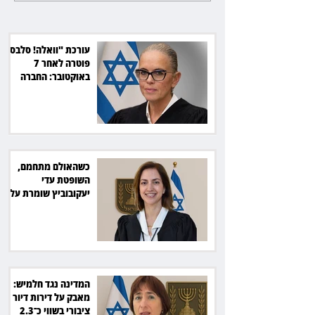
ושליטה
עורכת "וואלה! סלבס"
פוטרה לאחר 7
באוקטובר: החברה
תשלם כ־54 אלף שקל
כשהאולם מתחמם,
השופטת עדי
יעקובוביץ שומרת על
קור רוח ושליטה
המדינה נגד חלמיש:
מאבק על דירות דיור
ציבורי בשווי כ־2.3