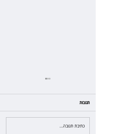
תגובות
כתיבת תגובה...
כשהאולם מתחמם, השופטת עדי
יעקובוביץ שומרת על קור רוח