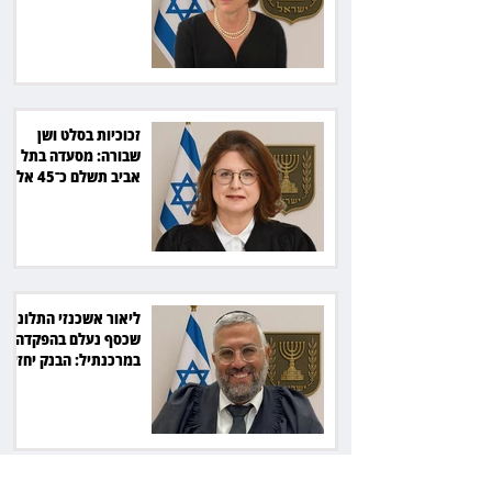
מיליארד שקל
זכוכיות בסלט ושן
שבורה: מסעדה בתל
אביב תשלם כ־45 אלף
שקל
ליאור אשכנזי התלונן
שכסף נעלם בהפקדה
במרכנתיל: הבנק יחזיר
7,700 שקל