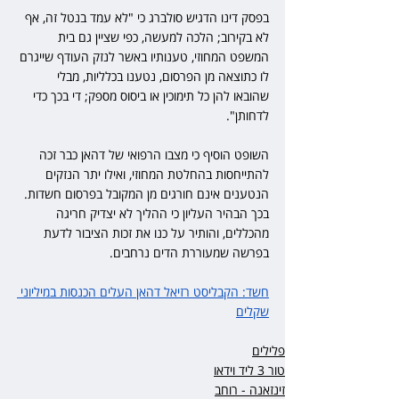
בפסק דינו הדגיש סולברג כי "לא עמד בנטל זה, אף 
לא בקירוב; הלכה למעשה, כפי שציין גם בית 
המשפט המחוזי, טענותיו באשר לנזק העודף שייגרם 
לו כתוצאה מן הפרסום, נטענו בכלליות, מבלי 
שהובאו להן כל תימוכין או ביסוס מספק; די בכך כדי 
לדחותן".
השופט הוסיף כי מצבו הרפואי של דהאן כבר זכה 
להתייחסות בהחלטת המחוזי, ואילו יתר הנזקים 
הנטענים אינם חורגים מן המקובל בפרסום חשדות. 
בכך הבהיר העליון כי ההליך לא יצדיק חריגה 
מהכללים, והותיר על כנו את זכות הציבור לדעת 
בפרשה שמעוררת הדים נרחבים.
חשד: הקבליסט רזיאל דהאן העלים הכנסות במיליוני 
שקלים
פלילים
טור 3 ליד וידאו
זינזאנה - רוחב