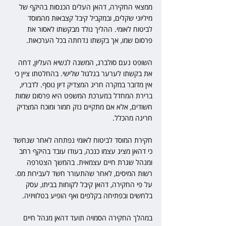
ממצאי החקירה, דהאן העלים הכנסות בהיקף של 
מיליוני שקלים, ובמקביל קיבל קצבאות מהמוסד 
לביטוח לאומי. ההליך נולד מבקשתו לאסור את 
פרסום שמו, אך בקשתו נדחתה בכל הערכאות.
השופט נעם סולברג, המשנה לנשיא העליון, דחה 
את בקשתו לערער בגלגול שלישי. בהחלטתו ציין כי 
אין מדובר במקרה חריג המצדיק דיון נוסף. לדבריו, 
ברירת המחדל במערכת המשפט היא פרסום שמות 
חשודים, אלא אם מתקיים נזק חמור ומוכח המצדיק 
חריגה מהכלל.
חקירת המוסד לביטוח לאומי נפתחה לאחר שנחשד 
כי דהאן מציג עצמו כנכה, בעודו עובד בהיקף רחב 
ומנהל שגרת חיים עצמאית. בהמשך הצטרפה 
רשות המיסים, לאחר שהתעורר חשד לעבירות מס. 
על פי החקירה, דהאן קיבל לקוחות בביתו, עסק 
בלחשים ובפתיחה בקלפים ואף הופיע בטלוויזיה.
במהלך החקירה הסמויה תועד דהאן מנהל חיים 