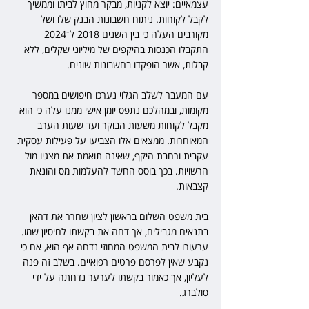
עצמאיים: יוצא לקניות, מבקר מחוץ לביתו וממשיך 
לקבל לקוחות. ניתוח חשבונות הבנק שלו ושל 
מקורבים העלה כי בין השנים 2018 ל־2024 
התקבלו הכנסות בהיקפים של מיליוני שקלים, ללא 
קבלות, אשר הופקדו בחשבונות שונים.
עם המעבר לשלב הגלוי נערכו חיפושים במספר 
מקומות, ובמהלכם נתפס יומן אישי ממנו עלה כי הוא 
מקבל לקוחות משעות הבוקר ועד שעות הערב 
המאוחרות. ממצאים אלו הצביעו על פעילות עסקית 
עקבית ורחבת היקף, שאינה תואמת את מצגיו מול 
הרשויות. בכך בוסס החשד להעלמות מס והונאת 
קצבאות.
בית משפט השלום בראשון לציון שחרר את דהאן 
בתנאים מגבילים, אך דחה את בקשתו לחיסיון שמו. 
ערעורו לבית המשפט המחוזי נדחה אף הוא, אם כי 
נקבע שאין לפרסם פרטים רפואיים. בשלב זה פנה 
לעליון, אך כאמור בקשתו לערער נדחתה על ידי 
סולברג.