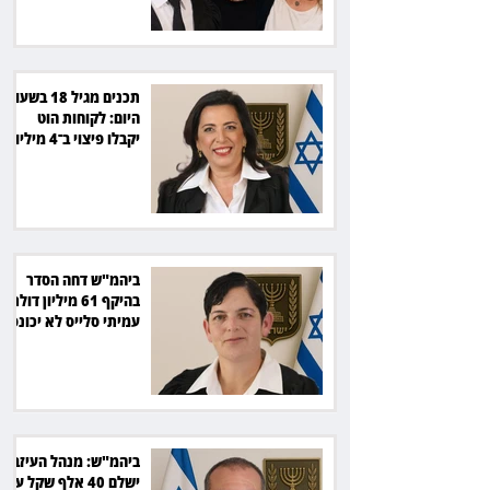
תכנים מגיל 18 בשעות
היום: לקוחות הוט
יקבלו פיצוי ב־4 מיליון
שקל
ביהמ"ש דחה הסדר
בהיקף 61 מיליון דולר:
עמיתי סלייס לא יכונסו
להצבעה
ביהמ"ש: מנהל העיזבון
ישלם 40 אלף שקל על