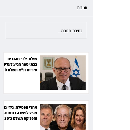
תגובות
כתיבת תגובה...
יאה ביקש לאחד את
22 שנות מאסר לרוצח: הסכסוך
בגינה הסתיים ברצח יוסי ביילין
ז"ל
שילוב ילדי מהגרים
בבתי ספר הגיע לעליון:
עיריית ת"א תשלם 30
אלף שקל הוצאות
אחרי הפסילה: גידי גוב
מגיע לפשרה בתאונה,
והפניקס תשלם כ־30
אלף שקל