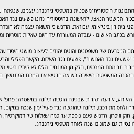
ם הועמדו לדין 22 מבכירי המשטר הנאצי. לראשונה בהיסטוריה נדונו פשעים נגד 
י בית דין בינלאומי. עם זאת, הודגש כי השואה עצמה לא הוגדרה
רש בכתב האישום - עובדה המעוררת עד היום שאלות מוסריות ומש
ם המכרעת של משפטנים והוגים יהודים לעיצוב מושגי היסוד ש
 "פשעים נגד האנושות", פשעים נגד השלום, הקשר הפלילי והרע
ות תרומתם המרכזית, חלק מן המונחים הללו לא קיבלו ביטוי מלא
ההכרה המשפטית הישירה בשואה הדגיש את המתח המתמשך בין 
 האירוע, אירעה תקרית שבגינה הוגשה תלונה במשטרה: פרופ’ א
ולחסימת רכבו, תלונה שהוגשה נגד פעיל ימין שנכח במקום. ה
חוק וזיכרון, הדגיש פעם נוספת עד כמה שאלות של דמוקרטיה, חו
וונטיות גם שמונים שנה לאחר משפטי נירנברג.