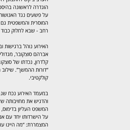
הוגדרה לראשונה בהיסטו
על פשעים נגד האנושות,
המוסרית והמשפטית גם בע
רחב - שבא לחלוק כבוד 
האירוע נוהל ברגישות וב
אברהם סוצקובר, מגדולי
קלדרון, נכדתו של סוצקו
“דורות ההמשך”. שילוב הא
קולקטיבי.
במעמד האירוע נכח שגרי
והדגיש את מחויבותה של 
המשפט העליון בדימוס, פ
על הישרדותו יחד עם אמ
המצמררת: “מה היינו עוש