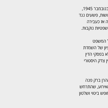
במרכז הערב עמדה גם התבוננות היסטורית־משפטית במשפטי נירנברג עצמם, שנפתחו בנובמבר 1945, 
האנושות, פשעים נגד 
 אז כעבירה 
פטיות נוקבות.
ל המשפט 
יון של השמדת 
 בפסקי הדין 
צדק היסטורי 
הרן ברק פנה 
אירוע, שהתרחש 
פש ביטוי ושלטון 