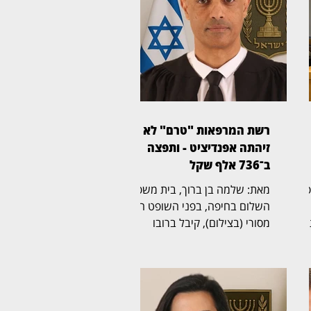
רשת המרפאות "טרם" לא
זיהתה אפנדיציט - ותפצה
ב־736 אלף שקל
ית משפט
מאת: שלמה בן ברוך, בית משפט
השלום בחיפה, בפני השופט הדר
מסורי (בצילום), קיבל ברובו
תביעת רשלנות רפואית שהגישה
אישה בת 50 נגד רשת מרפאות
הרפואה הדחופה "טרם". בפסק
אלף שקל,
דין מנומק קבע השופט כי
ורת
המרפאה התרשלה באבחון דלקת