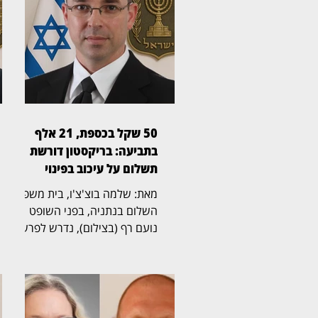
50 שקל בכספת, 21 אלף
בתביעה: בריקסטון דורשת
תשלום על עיכוב בפינוי
מאת: שלמה בוצ'צ'ו, בית משפט
השלום בנתניה, בפני השופט
נועם רף (בצילום), נדרש לפרשה
חריגה שהחלה בכספת אישית
שמספרה 705, שבה נמצא לבסוף
שטר בודד של 50 שקל,
והתגלגלה לשני הליכים משפטיים
נפרדים. בריקסטון כספות פעלה