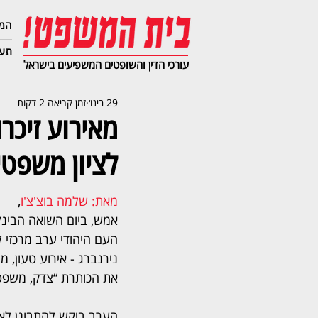
המג
תעב
עורכי הדין והשופטים המשפיעים בישראל
29 בינו׳
זמן קריאה 2 דקות
מאירוע זיכר
לציון משפטי
מאת: שלמה בוצ'צ'ו
,  
אמש, ביום השואה הבינלאו
נירנברג - אירוע טעון,
את הכותרת “צדק, משפט וז
הערב ביקש להתבונן לאח