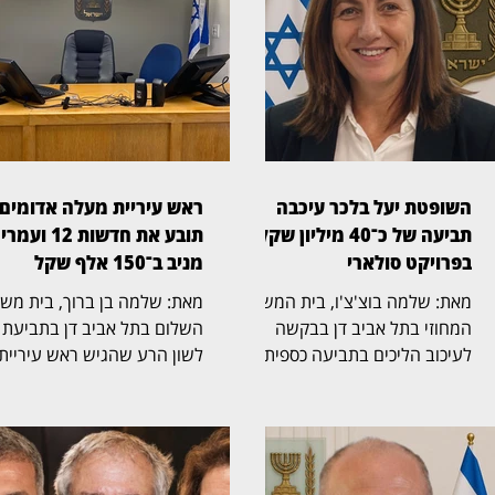
השופטת יעל בלכר עיכבה
ראש עיריית מעלה אדומים
תביעה של כ־40 מיליון שקל
תובע את חדשות 12 ועמרי
בפרויקט סולארי
מניב ב־150 אלף שקל
מאת: שלמה בוצ'צ'ו, בית המשפט
מאת: שלמה בן ברוך, ב
המחוזי בתל אביב דן בבקשה
השלום בתל אביב דן בתביעת
לעיכוב הליכים בתביעה כספית
לשון הרע שהגיש ראש עיריית
בהיקף של כ־40 מיליון שקל,
מעלה אדומים, גיא יפרח, נגד
שהגישה חברת לסיכו בע"מ נגד
חברת החדשות של ערוץ 12
נווה אור שיא אנרגיה סולארי
והכתב עמרי מניב. בתביעה,
שותפות מוגבלת ושיא נרגיה
שהועמדה על סך 150 
2020 בע"מ. בפני השופטת יעל
נטען כי כתבה ששודרה במהד