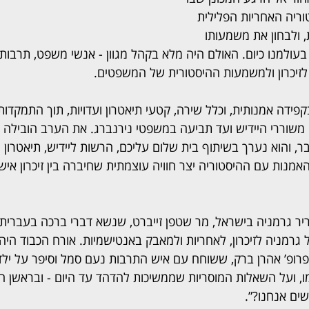
ריה האחריות הפלילית 
 ולבחון את משמעותו 
ולמנו כיום. האולם היה מלא בקהל מגוון - אנשי משפט, תרבות, 
לזיכרון ולמשמעות ההיסטורית של המשפטים.
קפידה אמנותית, וכלל שירה, קטעי תיאטרון ועדויות, תוך התמקדות
 משוררי היידיש ועד תביעה במשפטי נירנברג. את הערב הובילה 
בר, והוא נערך בשיתוף בית שלום עליכם, הרשות ליידיש, תיאטרון י
מנות עם ההיסטוריה יצר חוויה עוצמתית שחיברה בין זיכרון אישי 
ר גרמניה בישראל, מר שטפן זייברט, שנשא דברי ברכה בעברית 
גרמניה לזיכרון, לאחריות ולמאבק באנטישמיות. אורח הכבוד היה 
רופ’ אהרן ברק, ששוחח עם איש התרבות נעם סמל וסיפר על ילדו
ו, ועל השאלות המוסריות שממשיכות להדהד עד היום - ובראשן 
ים אנחנו?”.