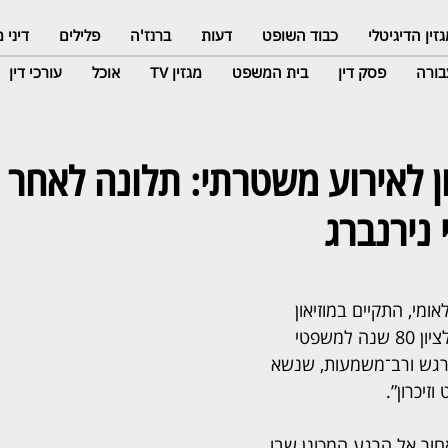
זין הדיגיטלי
כבוד השופט
דעות
ברנז'ה
פלילים
דיני
ורה
פסק דין
בית המשפט
מגזין TV
אוכל
עורכי דין
ון לאירוע משטרתי: תלונה לאחר
 נירנברג
מי, התקיים במוזיאון 
העם היהודי ערב מרכזי לציון 80 שנה למשפטי 
 מרגש ורב־משמעות, שנשא 
יכרון”. 
ור אל הרגע המכונן שבו 