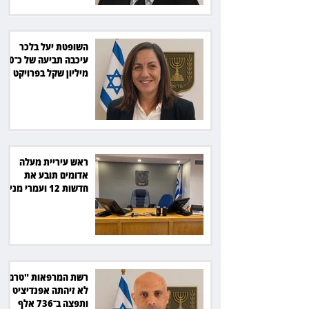
השופטת יעל בלכר
עיכבה תביעה של כ־40
מיליון שקל בפרויקט
סולארי
ראש עיריית מעלה
אדומים תובע את
חדשות 12 ועמרי מניב
ב־150 אלף שקל
רשת המרפאות "טרם"
לא זיהתה אפנדיציט -
ותפצה ב־736 אלף