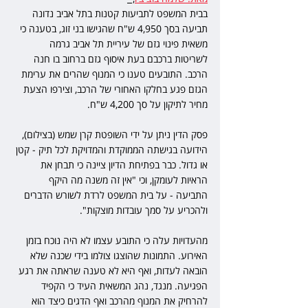
בבית המשפט לתביעות קטנות בתל אביב נדונה 
תביעה בסך 4,950 ש"ח שהגישו בני זוג, בטענה כי 
משאית פינוי גזם של עיריית תל אביב גרמה 
לשריטות ברכבם בעת איסוף גזם ברחוב בו חנה 
הרכב. התובעים טענו כי המנוף שהרים את ערימת 
הגזם פגע בחלקו האחורי של הרכב, וצירפו הצעת 
מחיר לתיקון על סך 4,200 ש"ח.
פסק הדין ניתן על ידי השופטת קרן שמש (בצילום), 
הידועה בגישתה הממוקדת והמדויקת לכל תיק - קטן 
או גדול. כבר בפתיחת הדיון ציינה כי תבחן את 
הראיות לעומקן, וכי "אין זה משנה מה היקף 
התביעה - על בית המשפט לרדת לשורש הדברים 
ולהכריע על סמך עובדות מוצקות".
מהעדויות עלה כי התובע עצמו לא היה נוכח בזמן 
האירוע. התמונות שהוצגו צולמו בידי שכנה שלא 
הובאה לעדות, ואף היא לא טענה שראתה את רגע 
הפגיעה. מנגד, נהג המשאית העיד כי הקפיד 
להרחיק את המנוף מהרכב ואף הדגים כיצד הוא 