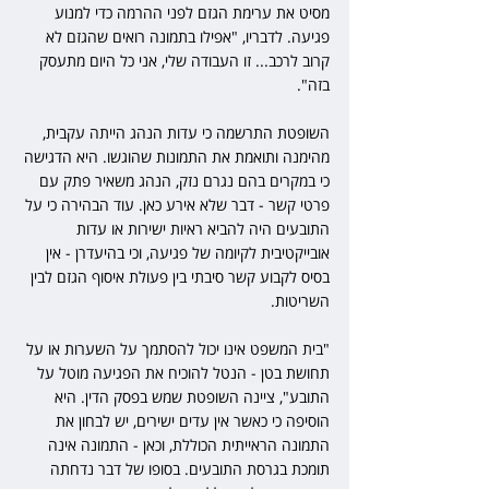
מסיט את ערימת הגזם לפני ההרמה כדי למנוע 
פגיעה. לדבריו, "אפילו בתמונה רואים שהגזם לא 
קרוב לרכב... זו העבודה שלי, אני כל היום מתעסק 
בזה".
השופטת התרשמה כי עדות הנהג הייתה עקבית, 
מהימנה ותואמת את התמונות שהוגשו. היא הדגישה 
כי במקרים בהם נגרם נזק, הנהג משאיר פתק עם 
פרטי קשר - דבר שלא אירע כאן. עוד הבהירה כי על 
התובעים היה להביא ראיות ישירות או עדות 
אובייקטיבית לקיומה של פגיעה, וכי בהיעדרן - אין 
בסיס לקבוע קשר סיבתי בין פעולת איסוף הגזם לבין 
השריטות.
"בית המשפט אינו יכול להסתמך על השערות או על 
תחושת בטן - הנטל להוכיח את הפגיעה מוטל על 
התובע", ציינה השופטת שמש בפסק הדין. היא 
הוסיפה כי כאשר אין עדים ישירים, יש לבחון את 
התמונה הראייתית הכוללת, וכאן - התמונה אינה 
תומכת בגרסת התובעים. בסופו של דבר נדחתה 