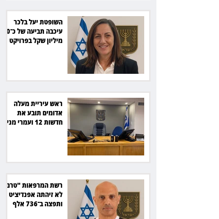
השופטת יעל בלכר
עיכבה תביעה של כ־40
מיליון שקל בפרויקט
סולארי
ראש עיריית מעלה
אדומים תובע את
חדשות 12 ועמרי מניב
ב־150 אלף שקל
רשת המרפאות "טרם"
לא זיהתה אפנדיציט -
ותפצה ב־736 אלף
שקל