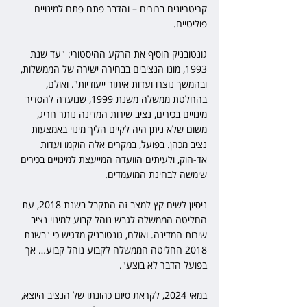
קריטריונים ברורים – והדבר פתח פתח למינויים 
פוליטיים.
גונטובניק הוסיף את הרקע ההיסטורי: "עד שנת 
1993, מונו הנציבים בבחירה ישירה של הממשלות, 
ובהמשך נוצרו ועדות איתור ייעודיות". ואולם, 
בהחלטת ממשלה משנת 1999, שנועדה להסדיר 
מינויים בכירים, נציב שירות המדינה נותר חריג, 
משום שלא ניתן היה לקיים הליך מינוי באמצעות 
נציב מכהן. בפועל, במקרים אלה הוקמו ועדות 
אד-הוק, ולעיתים הוועדה המייעצת למינויים בכירים 
שימשה לבחינת המועמדים.
ניסיון לשים קץ למצב זה התקבל בשנת 2018, עת 
החליטה הממשלה לגבש נוהל קבוע למינוי נציב 
שירות המדינה. ואולם, גונטובניק מדגיש כי "בשנת 
2018 החליטה הממשלה לקבוע נוהל קבוע… אך 
בפועל הדבר לא בוצע".
במאי 2024, לקראת סיום כהונתו של הנציב היוצא, 