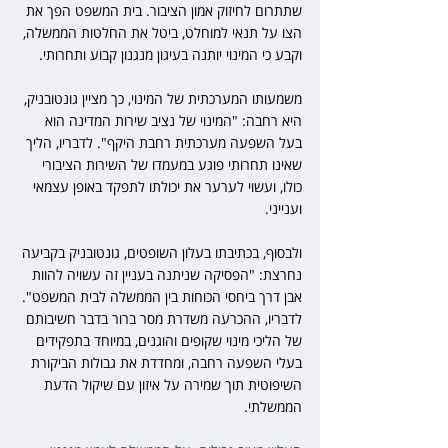
שתתרום לחיזוק אמון הציבור. בית המשפט הפך את 
הצו על תנאי למוחלט, ביטל את החלטות הממשלה, 
וקבע כי המינוי יותנה בעיגון מנגנון קבוע ותחרותי.
משמעותו המערכתית של המינוי, כך מציין גונטובניק, 
היא רחבה: "המינוי של נציב שירות המדינה הוא 
בעל השפעה מערכתית רחבת היקף". לדבריו, הליך 
שאינו תחרותי פוגע במעמדו של השירות הציבורי 
כולו, ועשוי לערער את יכולתו לתפקד באופן עצמאי 
וענייני.
ולבסוף, בכתיבתו בעלון השופטים, גונטובניק בקביעה 
נחרצת: "הפסיקה שניתנה בעניין זה עשויה להוות 
אבן דרך ביחסי הכוחות בין הממשלה לבית המשפט". 
לדבריו, ההכרעה משדרת מסר ברור בדבר חשיבותם 
של הליכי מינוי שקופים והוגנים, במיוחד בתפקידים 
בעלי השפעה רחבה, ומחדדת את גבולות הביקורת 
השיפוטית תוך שמירה על איזון עם שיקול הדעת 
הממשלתי.