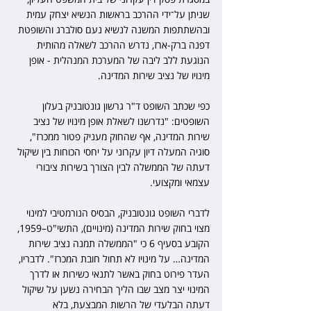
שניתן על־ידי ההרכב בראשות הנשיא יצחק עמית 
ובהשתתפות המשנה לנשיא נעם סולברג והשופטת 
דפנה ברק-ארז, נדרש ההרכב לשאלה מהותית 
הנוגעת ללב ליבה של המערכת המנהלית - אופן 
מינויו של נציב שירות המדינה.
כפי שכתב השופט ד"ר גרשון גונטובניק בעלון 
השופטים: "נדרשנו לשאלת אופן מינויו של נציב 
שירות המדינה, אף שהחוק מעניק פטור ממכרז", 
סוגיה המעלה דיון עקרוני על יחסי הכוחות בין שיקול 
דעתה של הממשלה לבין הצורך בשירות ציבורי 
עצמאי ומקצועי.
לדברי השופט גונטובניק, הבסיס הנורמטיבי למינוי 
מצוי בחוק שירות המדינה (מינויים), התשי"ט–1959, 
הקובע בסעיף 6 כי "הממשלה תמנה נציב שירות 
המדינה… על מינויו לא תחול חובת המכרז". לדבריו, 
העדר פירוט בחוק באשר לתנאי כשירות או לדרך 
המינוי יצר מצב שבו הליך הבחירה נשען על שיקול 
דעתה הבלעדי של הרשות המבצעת, בלא 