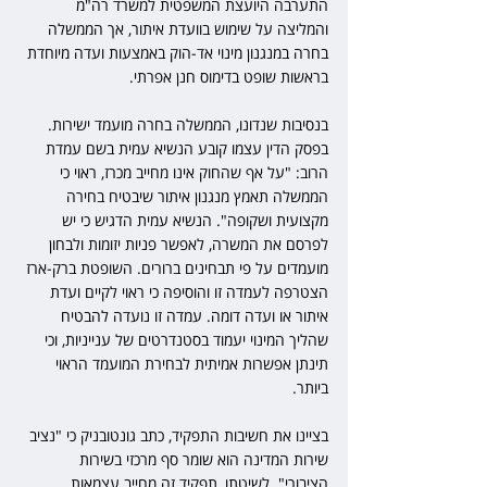
התערבה היועצת המשפטית למשרד רה"מ 
והמליצה על שימוש בוועדת איתור, אך הממשלה 
בחרה במנגנון מינוי אד-הוק באמצעות ועדה מיוחדת 
בראשות שופט בדימוס חנן אפרתי.
בנסיבות שנדונו, הממשלה בחרה מועמד ישירות. 
בפסק הדין עצמו קובע הנשיא עמית בשם עמדת 
הרוב: "על אף שהחוק אינו מחייב מכרז, ראוי כי 
הממשלה תאמץ מנגנון איתור שיבטיח בחירה 
מקצועית ושקופה". הנשיא עמית הדגיש כי יש 
לפרסם את המשרה, לאפשר פניות יזומות ולבחון 
מועמדים על פי תבחינים ברורים. השופטת ברק-ארז 
הצטרפה לעמדה זו והוסיפה כי ראוי לקיים ועדת 
איתור או ועדה דומה. עמדה זו נועדה להבטיח 
שהליך המינוי יעמוד בסטנדרטים של ענייניות, וכי 
תינתן אפשרות אמיתית לבחירת המועמד הראוי 
ביותר.
בציינו את חשיבות התפקיד, כתב גונטובניק כי "נציב 
שירות המדינה הוא שומר סף מרכזי בשירות 
הציבורי". לשיטתו, תפקיד זה מחייב עצמאות 