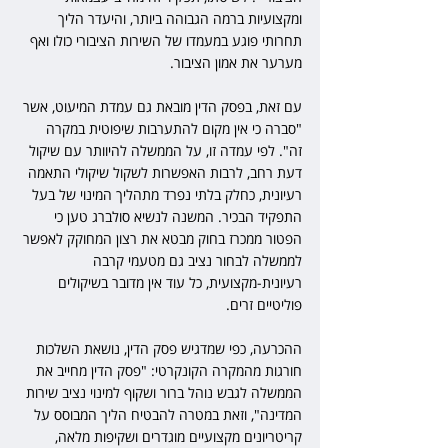
ומקצועיות ברמה הגבוהה ביותר, והיעדר הליך 
תחרותי פוגע במעמדו של השירות הציבורי כולו ואף 
מערער את אמון הציבור.
עם זאת, בפסק הדין מובאת גם עמדת המיעוט, אשר 
"סברה כי אין מקום להתערבות שיפוטית במקרה 
זה". לפי עמדה זו, על הממשלה להיוותר עם שיקול 
דעת רחב, לרבות האפשרות לשקול שיקולי התאמה 
רעיונית, כחלק בלתי נפרד מתהליך המינוי של בעל 
התפקיד הבכיר. המשנה לנשיא סולברג טען כי 
הפטור ממכרז בחוק מבטא את רצון המחוקק לאפשר 
לממשלה לבחור נציב גם מטעמי קרבה 
רעיונית-מקצועית, כל עוד אין מדובר בשיקולים 
פוליטיים זרים.
ההכרעה, כפי שמדגיש פסק הדין, נושאת השלכות 
חורגות מהמקרה הקונקרטי: "פסק הדין מחייב את 
הממשלה לגבש נוהל ברור ושקוף למינוי נציב שירות 
המדינה", וזאת במטרה להבטיח הליך המבוסס על 
קריטריונים מקצועיים מוגדרים ושקיפות מלאה, 