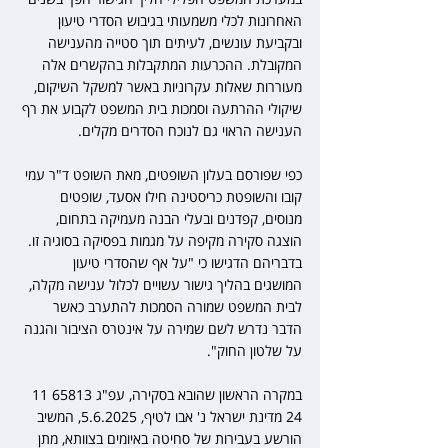
האחרונות לכלי משמעותי בגיבוש הסדרי טיעון 
ובקביעת עונשים, לעיתים תוך סטייה מהענישה 
המקובלת. ההכרעות המתקבלות בהקשרים אלה 
מעוררות שאלות עקרוניות באשר למשקל השיקום, 
שיקולי ההרתעה וסמכות בית המשפט לקבוע את רף 
הענישה הראוי גם לנוכח הסדרים מקלים.
כפי שפורסם בעלון השופטים, מאת השופט ד"ר עמי 
קובו והשופטת כריסטינה חילו אסעד, שופטים 
מנוסים, קפדנים ובעלי הבנה מעמיקה בתחום, 
הוצגה סקירה מקיפה על מגמות בפסיקה בסוגיה זו. 
בדבריהם הדגישו כי "על אף שהסדרי טיעון 
המושגים בהליך גישור עשויים לכלול ענישה מקלה, 
לבית המשפט שמורה הסמכות להתערב כאשר 
הדבר נדרש לשם שמירה על אינטרס הציבור והגנה 
על שלטון החוק".
במקרה הראשון שהובא בסקירה, עפ"ג 65813 11 
24 מדינת ישראל נ' אבו לטיף, 5.6.2025, המשיב 
הורשע בעבירות של סחיטה באיומים בצוותא, מתן 