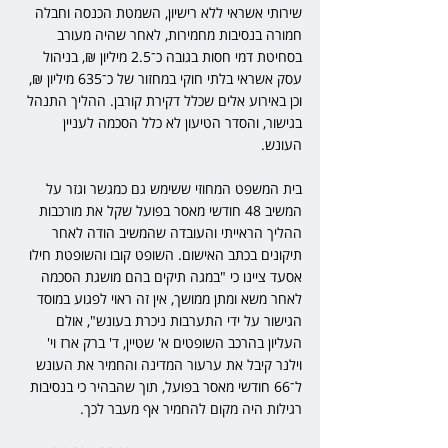
שירותי אשראי ללא רישיון, השמטת הכנסה וחבלה 
חמורה בנסיבות מחמירות, לאחר שהיה מעורב 
בסחיטת דמי חסות בגובה כ־2.5 מיליון ₪, בניהול 
עסק אשראי בלתי חוקי במחזור של כ־635 מיליון ₪, 
וכן באירוע אלים שכלל דקירת קורבן. ההליך התנהל 
בגישור, והסדר הטיעון לא כלל הסכמה לעניין 
העונש. 
בית המשפט המחוזי ששימש גם כמגשר וגזר על 
המשיב 48 חודשי מאסר בפועל שקל את מורכבות 
ההליך הראייתי והעובדה שהמשיב הודה לאחר 
תיקונים בכתב האישום. השופט קובו והשופטת חילו 
אסעד ציינו כי "במגה תיקים בהם מושגת הסכמה 
לאחר משא ומתן ממושך, אין זה ראוי לפגוע במוסד 
הגישור על ידי התערבות ניכרת בעונש", אולם 
העליון בהרכב השופטים א' שטיין, ד' ברק ארז וי' 
וילנר קיבל את ערעור המדינה והחמיר את העונש 
ל־66 חודשי מאסר בפועל, תוך שהבהיר כי בנסיבות 
רגילות היה מקום להחמיר אף מעבר לכך.