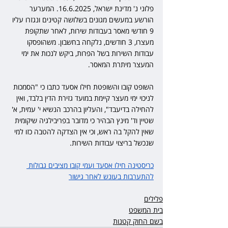
פלוני נ' מדינת ישראל, 16.6.2025. המערער 
הורשע במעשים מגונים בשלושה קטינים ונגזרו עליו 
9 חודשי מאסר בעבודות שירות, לאחר שתקופת 
מעצרו, 3 חודשים, נלקחה בחשבון. משהופסקו 
עבודות השירות בשל הפרות, ביקש לנכות את ימי 
המעצר מיתרת המאסר. 
השופט קובו והשופטת חילו אסעד כתבו כי "הסמכות 
לניכוי ימי מעצר קיימת במועד גזירת הדין בלבד, ואין 
להחילה בדיעבד", והעליון בהרכב הנשיא י' עמית, א' 
שטיין וד' מינץ הבהיר כי מדובר בפריבילגיה שיקומית 
שאין להקל בה ראש, וכי אין הצדקה להטבה כזו למי 
שנכשל בריצוי עבודות השירות.
כריסטינה חילו אסעד ועמי קובו מציבים גבולות 
להתערבות בעונש לאחר גישור
פלילים
בית המשפט
בשם החוק קטנות