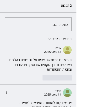
2 תגובות
כתיבת תגובה...
השופטת יעל בלכר עיכבה תביעה
את חדשות 12 ועמרי מניב ב־150
של כ־40 מיליון שקל בפרויקט
סולארי
החדשות ביותר
אזרח
12 באוג׳ 2025
תעשיינים מתחבאים שנים על גבי שנים בהליכים 
משפטיים ובדרך לוקחים את הכסף מהעובדים 
ובחסות ההסתדרות 
לייק
להשיב
סמדר
11 באוג׳ 2025
אכן יש מקום להחמרת הענישה ולעצירת 