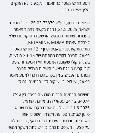
ו־30 חודשי מאסר בהתאמה, ונקבע כי לא התקיים 
הליך שיקומי חריג.
בפסק דין נוסף, רע"פ 73879 03 25 דיל נ' מדינת 
ישראל, 21.5.2025, נדונה בקשה להמיר מאסר 
בעבודות שירות. המבקש הורשע בהחזקת סם שלא 
לצריכה עצמית KETAMINE, MDMA, 
מתילמתקאתינון וקנאביס ונדון ל־12 חודשי מאסר 
בפועל, חריגה לקולה ממתחם של 15–30 חודשים, 
בשל שיקולי שיקום. השופטת חילו אסעד והשופט 
קובו קבעו כי "גם כאשר השיקום מצדיק חריגה 
ממתחם הענישה, אין בכך בהכרח כדי למנוע מאסר 
בפועל; יש לאזן בין שיקום לבין הרתעה וגמול".
חשיבות הרתעת הרבים הודגשה בפסק דין עפ"ג 
34074 12 24 עטאללה נ' מדינת ישראל, 
11.6.2025, בו שלושה אחים תקפו אדם שהוא 
סייען שב"כ, חטפו את אקדחו והשפילו אותו 
באכזריות, חבטות, בעיטות, מכות במקל, זריית מלח 
על פצעיו. השופטים כתבו כי "יש לתת משקל ממשי 