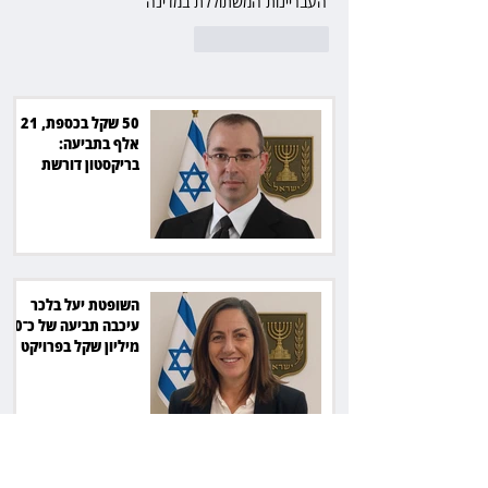
העבריינות המשתוללת במדינה
לייק
להשיב
50 שקל בכספת, 21
אלף בתביעה:
בריקסטון דורשת
תשלום על עיכוב בפינוי
השופטת יעל בלכר
עיכבה תביעה של כ־40
מיליון שקל בפרויקט
סולארי
ראש עיריית מעלה