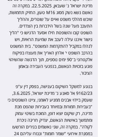
מדינת ישראל נ' שעבאן, 22.5.2025. במקרה זה 
נאשם נשא נשק מסוג M16 טעון, החזיק תחמושת, 
שיבש מהלכי משפט ואיים על שוטרים, וההליך 
התעכב מעל שנה בשל הידברות בין הצדדים. 
השופט קובו והשופטת חילו אסעד הדגישו כי "הליך 
גישור איננו עילה לעכב את שמיעת הראיות, ויש 
לנהלו במקביל להתקדמות המשפט". בית המשפט 
בהרכב השופט י' אלרון האריך את מעצרו בפיקוח 
אלקטרוני ב־90 ימים נוספים, תוך הדגשה שהשיהוי 
פוגע בזכויות הנאשם, בנפגעי העבירה ובאמון 
הציבור.
בנוגע למשקל השיקום בענישה, בפסק דין ע"פ 
9162/23 אל סאנע נ' מדינת ישראל, 3.6.2025, 
שעסק ביידוי אבנים ממניע לאומני, ציינו השופטים כי 
"בעבירות חמורות ובמיוחד בעבירות שהפכו מכת 
מדינה, רק שיקום יוצא דופן, המוכח בשינוי עמוק 
ומתמשך באישיות הנאשם, יצדיק חריגה ניכרת 
לקולה". במקרה זה, שני נאשמים בגירים הורשעו 
במסגרת אירועי "שומר חומות" ונגזרו עליהם 24 