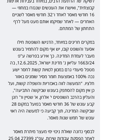
לשיקול של הרתעת הרבים, במיוחד בעבירות אלימות 
קבוצתית", ואישרו את העונשים שנגזרו במחוזי — 
16 חודשי מאסר לאחד ו־32 חודשי מאסר לשניים 
האחרים — לאחר שמיקמו אותם מעט מעל לרף 
התחתון של המתחם.
במקרים חריגים במיוחד, הדגישו השופטת חילו 
אסעד והשופט קובו, יש אף מקום להחמיר בעונש 
מעבר לעמדת המדינה. כך אירע בפרשה ע"פ 
1663/24 עליאן נ' מדינת ישראל, 12.6.2025, בה 
מטפל סיעודי גרם במכוון לכוויות קשות לחסר ישע 
נכה 100% באמצעות חומר מסיר שומנים באזור 
חלציו. "המעשה לווה באכזריות והשפלה קשות, ועל 
כן אין מקום להסתפק בעונש שביקשה התביעה", 
והעליון בהרכב השופטים י' אלרון, א' שטיין ור' רונן 
קבע עונש של 36 חודשי מאסר בפועל במקום 28 
שביקשה המדינה, תוך קביעה כי למעשה היה ראוי 
עונש של חמש שנות מאסר.
לבסוף נדונה שאלת ניכוי ימי מעצר מיתרת מאסר 
לאחר הפסקת עבודות שירות, עפ"ג 27399 04 25 