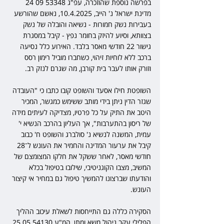
בפרשה נוספת שהוזכרה, עפ"ג 53348 09 24 
מדינת ישראל נ' הייב, 10.4.2025, נאשם שהורשע 
בעבירות נשק חמורות - נשיאה והובלה של נשק 
בצוותא, וסיוע להיזק בחומר נפץ - קיבל במסגרת 
גישור 22 חודשי מאסר בלבד. האירוע כלל נסיעה 
ברכב ללא לוחיות זיהוי, כשחברו מוביל רימון רסס 
וזורק אותו לעבר בית קורבן, מה שגרם לנזק רב. 
השופטת חילו אסעד והשופט קובו כתבו כי "העובדה 
שגזר הדין ניתן בידי מותב ששימש כמגשר, המכיר 
היטב את התיק על כל פרטיו, מצדיקה לעיתים מידה 
של ריסון בהתערבות", אך העליון בהרכב הנשיא י' 
עמית, המשנה לנשיא נ' סולברג והשופט ח' כבוב 
קיבל את ערעור המדינה והחמיר את העונש ל־28 
חודשי מאסר, לאחר ששקל את חלקו המצומצם של 
המשיב, מצבו הקוגניטיבי, שילובו בטיפול בכלא 
והודעתו שברצונו להמשיך טיפול גם במחיר אי קיצור 
העונש.
הסקירה כללה גם התייחסות לשאלת עיכוב ההליך 
הפלילי עקב ניהול משא ומתן, המ"ע 54130 05 25 