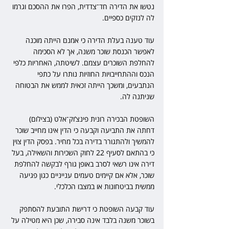
נטשו את הדירה חד־צדדית, הפרו את ההסכם וגרמו 
לה לנזקים כספיים.
עוד טענה בעלת הדירה כי אמנם הייתה מוכנה 
לאפשר הכנסת שוכר משנה, אך לא הסכימה 
להחלפת השוכרים עצמם. לשיטתה, האחריות כלפי 
הנכס וההתחייבויות החוזיות נותרו על כתפי 
הנתבעים, ומשכך הייתה זכאית לממש את הבטוחה 
שניתנה לה.
השופטת הבכירה רונית פינצ’וק־אלט (בצילום) 
דחתה את התביעה וקבעה כי הדין אינו מחייב שוכר 
להמשיך ולהתגורר בדירה בכל מחיר. בפסק הדין צוין 
כי בהתאם לסעיף 22 לחוק השכירות והשאילה, בעל 
דירה אינו רשאי לסרב באופן גורף לבקשה להחלפת 
שוכר, אלא אם קיימים טעמים ענייניים כגון פגיעה 
ממשית בביטחונות או במצבו הכלכלי.
עוד קבעה השופטת כי דרישת התובעת להסתפק 
בשוכר משנה בלבד אינה סבירה, שכן היא מטילה על 