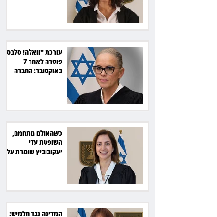
עורכת "וואלה! סלבס"
פוטרה לאחר 7
באוקטובר: החברה
תשלם כ־54 אלף שקל
כשהאולם מתחמם,
השופטת עדי
יעקובוביץ שומרת על
קור רוח ושליטה
המדינה נגד חלמיש: