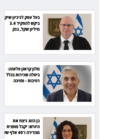
אלף שקל
בעל עסק לניכיון שיקים
ביקש להפקיד 3.4
מיליון שקל, בנק
הפועלים סירב
מלון קראון פלאזה:
ביטלה שכירות בגלל
רטיבות - וחויבה
בכ־600 אלף שקל
בן הזוג ניצח את
היורש: יקבל מחצית
מהדירה ו־40 אלף שקל
הוצאות