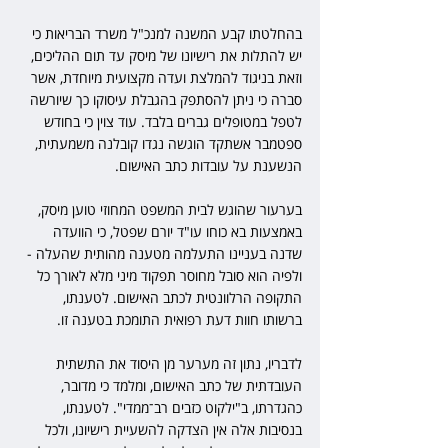
בהחלטתו קבע המשנה למנכ"ל משרד הבריאות כי 
יש להתלות את רישיונו של מיסק עד תום ההליכים, 
וזאת בניגוד להמלצת ועדה מקצועית מיוחדת, אשר 
סברה כי ניתן להסתפק בהגבלת עיסוקו כך שיורשה 
לטפל במטופלים גברים בלבד. עוד צוין כי בחודש 
ספטמבר אשתקד הוגשה נגדו קובלנה משמעתית, 
הנשענת על עובדות כתב האישום.
בערעור שהוגש לבית המשפט המחוזי טוען מיסק, 
באמצעות בא כוחו עו"ד יורם שפטל, כי הוועדה 
שדנה בעניינו התעלמה מטענה מהותית שהעלה - 
ולפיה הוא סובל מחוסר תפקוד מיני מלא לאורך כל 
התקופה הרלוונטית לכתב האישום. לטענתו, 
ברשותו חוות דעת רפואית התומכת בטענה זו.
לדבריו, נתון זה מערער מן היסוד את התשתית 
העובדתית של כתב האישום, ומלמד כי מדובר, 
כהגדרתו, ב"ילקוט כזבים רב־ממדי". לטענתו, 
בנסיבות אלה אין הצדקה להשעיית רישיונו, ולכל 