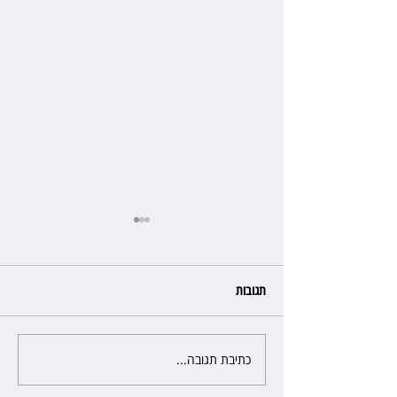
תגובות
כתיבת תגובה...
מלון קראון פלאזה: ביטלה שכירות
בגלל רטיבות - וחויבה בכ־600