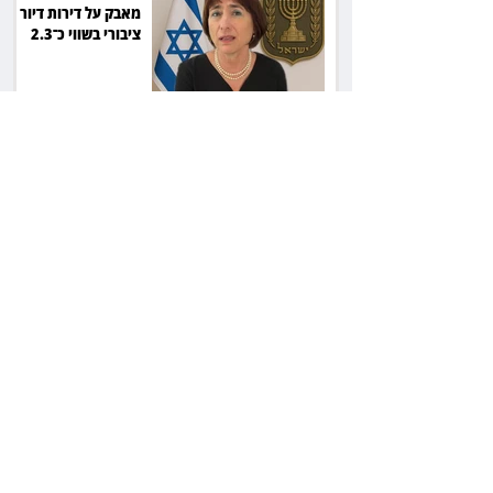
מאבק על דירות דיור
ציבורי בשווי כ־2.3
מיליארד שקל
זכוכיות בסלט ושן
שבורה: מסעדה בתל
אביב תשלם כ־45 אלף
שקל
ליאור אשכנזי התלונן
שכסף נעלם בהפקדה
במרכנתיל: הבנק יחזיר
7,700 שקל