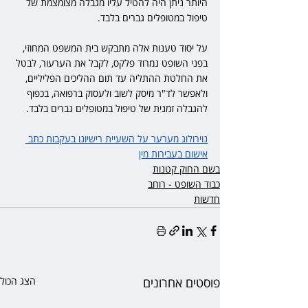
היותר ניתן היה להטיל עליו מגבלה מצומצמת של 
טיפול במטופלים גברים בלבד.
על יסוד טענות אלה מתבקש בית המשפט המחוזי, 
בפני השופט נמרוד פלקס, לקבל את הערעור, לבטל 
את החלטת ההתליה עד תום ההליכים הפליליים, 
ולאפשר לד"ר מיסק לשוב ולעסוק ברפואה, בכפוף 
להגבלה זמנית של טיפול במטופלים גברים בלבד.
נוירולוג מערער על השעיית רישיונו בעקבות כתב 
אישום בעבירות מין
בשם החוק קטנות
כבוד השופט - רוחב
חדשות
פוסטים אחרונים
הצג הכול