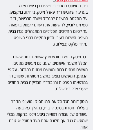
בית המשפט המחוזי בירושלים דן בימים אלה 
בערעור שהגיש ד"ר עאדל מיסק, נוירולוג במקצועו, 
על החלטת המשנה למנכ"ל משרד הבריאות, ד"ר 
ספי מנדלוביץ, להשעות את רישיונו לעסוק ברפואה 
עד לסיום ההליכים הפליליים המתנהלים נגדו בבית 
משפט השלום בעיר. הדיון מתקיים בפני השופט 
נמרוד פלקס (בצילום).
נגד מיסק הוגש בחודש מרץ אשתקד כתב אישום 
הכולל תשעה אישומים, שעניינם מעשים מגונים, 
מעשים מגונים בכוח ומעשים מגונים במרמה. על פי 
הנטען, המעשים בוצעו בתשע מטופלות שונות, הן 
במרפאתו הפרטית והן בחדרי הבדיקה בבית החולים 
שערי צדק בירושלים.
מיסק דוחה מכל וכל את המיוחס לו וטוען כי מדובר 
בעלילה חסרת בסיס. לדבריו, במהלך כארבעה 
עשורים של עבודה רפואית ביצע אלפי בדיקות, מבלי 
שהוגשה נגדו אף תלונה אחת מצד מטופל או גורם 
אחר.