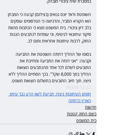
במסגרת שיח ציבורי מובהק.
השופטת ודאד יונס גנאים (בצילום) קבעה כי המבחן 
הוא הקורא הסביר, והדגישה כי הפרסומים עוסקים 
בלב דיון ציבורי. בית המשפט מצא כי הכתבות מהוות 
סיקור עיתונאי לגיטימי, וכי עומדות לנתבעים הגנות 
החוק, לרבות עיתונות אחראית ותום לב.
בסופו של ההליך דחתה השופטת את התביעה 
וקבעה: "אני דוחה את התביעה ומחייבת את 
התובעים לשלם לכל אחד מהנתבעים הוצאות 
ההליך בסך 8,000 שקל". בכך הסתיים ההליך ללא 
פיצוי, תוך חיוב התובעים בתשלום הוצאות משפט. 
59316-12-22
חופש העיתונות ניצח: תביעת לשון הרע נגד עיתון 
הארץ נדחתה
חדשות
בשם החוק קטנות
בית המשפט