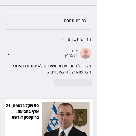
כתיבת תגובה...
השופטת יעל בלכר עיכבה תביעה
את חדשות 12 ועמרי מניב ב־150
של כ־40 מיליון שקל בפרויקט
סולארי
החדשות ביותר
אורח
04 במרץ
מצוין כל המסיתים והמשיחיים לא יסתתרו מאחרי 
מצג שווא של הוצאת דיבה.
לייק
להשיב
50 שקל בכספת, 21
אלף בתביעה:
בריקסטון דורשת
תשלום על עיכוב בפינוי