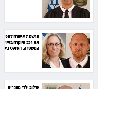
שקל
הרשמת אישרה לתפוס
את רכב היוקרה בסיוע
המשטרה, השופט ביטל
את המהלך
שילוב ילדי מהגרים
בבתי ספר הגיע לעליון:
עיריית ת"א תשלם 30
אלף שקל הוצאות