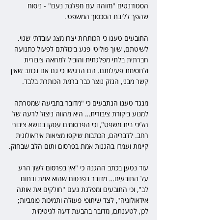
הסטודנטים "מזוהה עם מפלגת נעם" - ניסוח 
שהפך לליבת הסכסוך המשפטי.
התובעים טענו כי הכותרות יצרו מצג עובדתי שגוי. 
לשיטתם, שיוך פוליטי פגע ביכולתם לפעול כתנועה 
חברתית בלתי מפלגתית והוביל למחאה ציבורית 
ולחסימת פעילותם. הם הדגישו כי גם אם נכתב שאין 
קשר מבני, הנזק נוצר כבר ברמת הכותרת בלבד.
מנגד טענו הנתבעים כי "מדובר בתביעה שמטרתה 
למנוע ביקורת ציבורית… היא מהווה ניצול לרעה של 
הליכי בית משפט", וכי הפרסומים עסקו בנושא ציבורי 
רחב. לדבריהם, הכתבות שיקפו מציאות אידאולוגית 
קיימת ועמדו בהגנות אמת בפרסום ותום הלב שבחוק.
עוד נטען בכתב ההגנה כי "אין בפרסום לשון הרע 
על התובעים… מדובר בפרסום שהוא אמת ובתום 
לב", וכי התובעים ומפלגת נעם "חולקים את אותה 
אידאולוגיה", לצד שיתופי פעולה ותמיכות פומביות; 
לכן, לטענתם, מדובר בהבעת דעה לגיטימית 