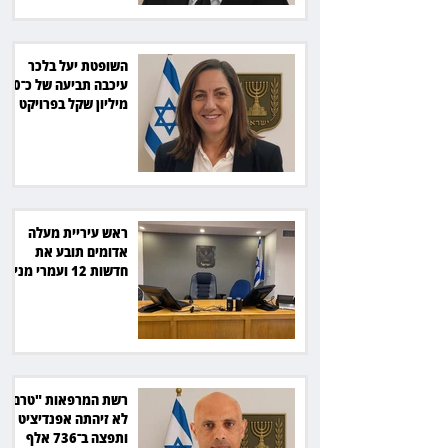
השופטת יעל בלכר
עיכבה תביעה של כ־40
מיליון שקל בפרויקט
סולארי
ראש עיריית מעלה
אדומים תובע את
חדשות 12 ועמרי מניב
ב־150 אלף שקל
רשת המרפאות "טרם"
לא זיהתה אפנדיציט -
ותפצה ב־736 אלף