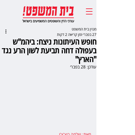
עורכי הדין והשופטים המשפיעים בישראל
מגזין בית המשפט
27 בפבר׳
זמן קריאה 2 דקות
חופש העיתונות ניצח: ביהמ"ש
בעפולה דחה תביעת לשון הרע נגד
"הארץ"
עודכן:
28 בפבר׳
מאת: שלמה בוצ'צ'ו
,  