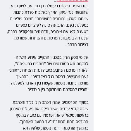
בית משפט השלום בעפולה דן בתביעת לשון הרע 
שהוגשה נגד עיתון הארץ בעקבות סדרת כתבות 
שייחסו לארגון "בוחרים במשפחה" תמיכה פוליטית 
במפלגת נעם. התביעה כוונה לפיצויים כספיים 
בטענה לפגיעה ציבורית, תדמיתית ותפקודית רחבה, 
שנגרמה בעקבות הפרסומים והכותרות שפורסמו 
לציבור הרחב.
על פי פסק הדין, בטכניון התקיים אירוע השקה 
להקמת תא סטודנטים של "בוחרים במשפחה", 
ולאחריו פרסם הנתבע כתבה תחת הכותרת "תומכי 
נעם מחפשים דריסת רגל באקדמיה". בהמשך 
פורסמו כתבות נוספות שקשרו בין הארגון למפלגה 
והובילו להסלמת המחלוקת בין הצדדים.
במוקד הפרסומים עמדו הכתב הילו גלזר והכתבת 
שירה קדמי עבדיה, אשר סיקרו את פעילות הארגון 
בראשות מיכאל פואה, ופרסמו גם כתבה במוסף 
המודפס תחת הכותרת "עד המעוז האחרון". 
בהמשך פורסמה ידיעה נוספת שלפיה תא 