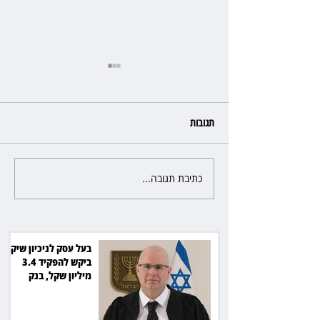
תגובות
כתיבת תגובה...
מלון קראון פלאזה: ביטלה שכירות
בגלל רטיבות - וחויבה בכ־600
אלף שקל
בעל עסק לניכיון שיקים
ביקש להפקיד 3.4
מיליון שקל, בנק
הפועלים סירב