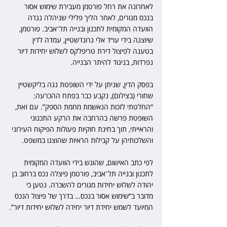
לאחרונה את רחל פורטמן מעבירת שימוש אסור 
בנכס מגורים, לאחר הליך פלילי שניהלה נגדה 
הוועדה המקומית לתכנון ובנייה תל־אביב. פורטמן, 
שיוצגה בידי עו״ד אלי גרונדשטיין, עמדה לדין 
בטענה לפיצול דירת טריפלקס לשלוש יחידות דיור 
נפרדות, בניגוד להיתר הבנייה.
בפסק הדין, שניתן על ידי השופטת נגה בליקשטיין 
שחורי (בצילום), נקבע כבר בפתח ההכרעה: 
“החלטתי לזכות הנאשמת מחמת הספק”. עם זאת, 
השופטת פרשה בהרחבה את הרקע התכנוני 
והראייתי, תוך בחינת חוקיות פעולות הפיקוח העירוני 
והשלכותיהן על קבילות הראיות שהוצגו במשפט.
לפי כתב האישום, שהוגש בידי הוועדה המקומית 
לתכנון ובנייה תל־אביב, פורטמן פיצלה נכס ברחוב בן 
יהודה לשלוש יחידות מגורים להשכרה. נטען כי 
מדובר ב“שימוש אסור בנכס… בדרך של פיצול הנכס 
המיועד לשמש יחידת דיור יחידה לשלוש יחידות דיור”.