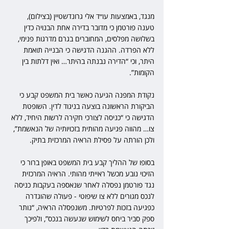
מנגד, באמצעות עו״ד אלי גרונדשטיין (בצילום), 
טענה פורטמן כי מדובר בדירה אחת הבנויה כדין 
בשלושה מפלסים, המחוברים בגרם מדרגות פנימי, 
ללא הפרדה. ההגנה הדגישה כי הבנייה תואמת 
היתר, וכי “הדירה נבנתה בהיתר… ואין דלתות בין 
הקומות”.
נקודת המפנה הגיעה כאשר בית המשפט קבע כי 
הביקורת הראשונה בוצעה בניגוד לדין. השופטת 
הדגישה כי “כניסה לצורכי חקירה לרשות היחיד, ללא 
צו… מהווה פגיעה מהותית בזכויותיה של הנאשמת”, 
ולכן הורתה על פסילת הראיה המרכזית בתיק.
בסופו של ההליך קבע בית המשפט באופן ברור כי 
הזיכוי נובע מכשל ראייתי מהותי. הראיה המרכזית 
נגד פורטמן נפסלה לאחר שנאספה בעקבות כניסה 
לנכס מגורים ללא צו שיפוטי - פעולה שהוגדרה 
כפגיעה בזכות לפרטיות. משנפסלה הראיה, “נותר 
ספק סביר ביחס לשימוש שנעשה בנכס”, ולפיכך 