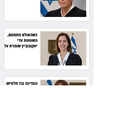
תשלם כ־54 אלף שקל
כשהאולם מתחמם,
השופטת עדי
יעקובוביץ שומרת על
קור רוח ושליטה
המדינה נגד חלמיש:
מאבק על דירות דיור
ציבורי בשווי כ־2.3
מיליארד שקל