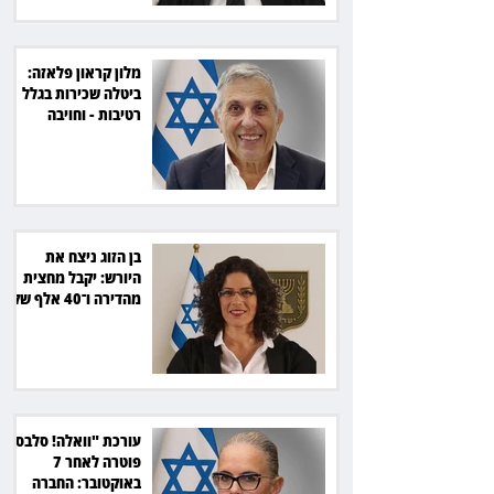
מלון קראון פלאזה:
ביטלה שכירות בגלל
רטיבות - וחויבה
בכ־600 אלף שקל
בן הזוג ניצח את
היורש: יקבל מחצית
מהדירה ו־40 אלף שקל
הוצאות
עורכת "וואלה! סלבס"
פוטרה לאחר 7
באוקטובר: החברה