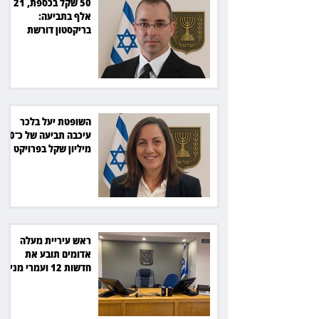
50 שקל בכספת, 21
אלף בתביעה:
בריקסטון דורשת
תשלום על עיכוב בפינוי
השופטת יעל בלכר
עיכבה תביעה של כ־40
מיליון שקל בפרויקט
סולארי
ראש עיריית מעלה
אדומים תובע את
חדשות 12 ועמרי מניב
ב־150 אלף שקל