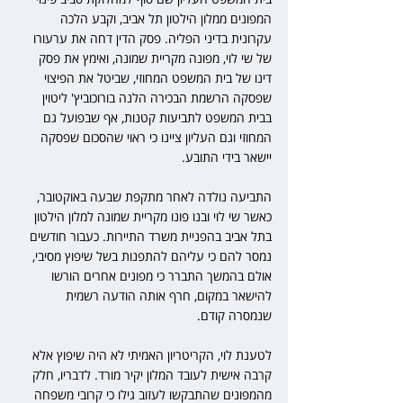
המפונים ממלון הילטון תל אביב, וקבע הלכה 
עקרונית בדיני הפליה. פסק הדין דחה את ערעורו 
של שי לוי, מפונה מקריית שמונה, ואימץ את פסק 
דינו של בית המשפט המחוזי, שביטל את הפיצוי 
שפסקה הרשמת הבכירה הלנה בורוכוביץ' ליטוין 
בבית המשפט לתביעות קטנות, אף שבפועל גם 
המחוזי וגם העליון ציינו כי ראוי שהסכום שפסקה 
יישאר בידי התובע.
התביעה נולדה לאחר מתקפת שבעה באוקטובר, 
כאשר שי לוי ובנו פונו מקריית שמונה למלון הילטון 
בתל אביב בהפניית משרד התיירות. כעבור חודשים 
נמסר להם כי עליהם להתפנות בשל שיפוץ מסיבי, 
אולם בהמשך התברר כי מפונים אחרים הורשו 
להישאר במקום, חרף אותה הודעה רשמית 
שנמסרה קודם.
לטענת לוי, הקריטריון האמיתי לא היה שיפוץ אלא 
קרבה אישית לעובד המלון יקיר מורד. לדבריו, חלק 
מהמפונים שהתבקשו לעזוב גילו כי קרובי משפחה 