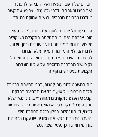
וחברים של העובד נשארו ואף התבקשו להסתיר 
זאת ממנו ומאחרים, דבר שלטענתו יצר פגיעה קשה 
בו ובבנו מבחינה חברתית ורגשית עמוקה במיוחד.
הנתבעת תל אביב הילטון בע"מ וסמנכ"ל התפעול 
מוטי אברהם טענו כי ההחלטה התקבלה משיקולים 
מקצועיים ומתוך מדיניות סיוע לעובדים בזמן חירום. 
לדבריהם, לא התקיימה הפליה אלא הבחנה 
לגיטימית שאינה נופלת בגדר החוק, שכן החוק חל 
רק כאשר ההבחנה מבוססת על עילות מוגדרות 
הקבועות במפורש בחקיקה.
בית המשפט לתביעות קטנות, בפני הרשמת הבכירה 
הלנה בורוכוביץ' ליטוין, קיבל את התביעה בחלקה 
וקבע כי העדפת מקורבים מהווה "קביעת תנאי שלא 
ממין העניין". נקבע כי לא הוצגו אמות מידה שוויוניות 
לפינוי, וכי התנהלות המלון כללה הסתרת מידע 
והיעדר הידברות רגיש עם מפונים שנעקרו מבתיהם 
בזמן מלחמה, ולכן נפסק פיצוי כספי.