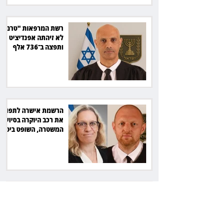
רשת המרפאות "טרם"
לא זיהתה אפנדיציט -
ותפצה ב־736 אלף
שקל
הרשמת אישרה לתפוס
את רכב היוקרה בסיוע
המשטרה, השופט ביטל
את המהלך
שילוב ילדי מהגרים
בבתי ספר הגיע לעליון:
עיריית ת"א תשלם 30
אלף שקל הוצאות