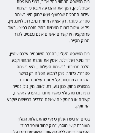
בית המשפט המחוזי בתל אביב, בפני השופטת 
אביגיל כהן, הפך את ההכרעה וקבע כי רשימת 
עילות ההפליה שבסעיף 3(א) לחוק היא רשימה 
סגורה. כלומר, רק אפליה מחמת גזע, דת, לאום, מין, 
גיל או עילות דומות המנויות בחוק מזכה בפיצוי, בעוד 
פרוטקציה או קשרים אישיים אינם נכנסים לגדר 
החוק הקיים.
בית המשפט העליון, בהרכב השופטים אלכס שטיין, 
דוד מינץ ויעל וילנר, אימץ את עמדת המחוזי וקבע 
הלכה מחייבת: "רשימת העילות... היא רשימה 
סגורה". כלומר, ניתן לתבוע הפליה רק כאשר 
ההבחנה מבוססת על אחת העילות המנויות 
במפורש בחוק, כגון גזע, דת, לאום, מין, גיל, נטייה 
מינית וכדומה, ולא כאשר מדובר בהעדפה אישית, 
קשרים או פרוטקציה שאינם נכללים ברשימה שקבע 
המחוקק.
בסיום הדגיש העליון כי אף שהתנהלות המלון 
מעוררת קושי מוסרי, "חוק לחוד ומוסר לחוד". 
הערעור נדחה ללא הוצאות, והשופטים חזרו על 