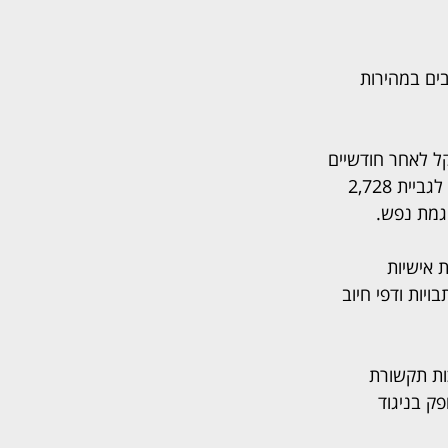
ים במהירות 
ל ידי יוסף ארז אנגל, אשר טען כי סוכם עמו על עלות חודשית של 82 שקל לאחר חודשיים 
ראשונים בחינם, אך נגבו ממנו סכומים גבוהים בהרבה - 749 שקל, 1,029 שקל ואף ניסיון לגביית 2,728 
וגמת נפש.
 אישיות 
יות ודפי חיוב 
2,0 שקל נגד הוט מערכות תקשורת 
ק בניגוד 