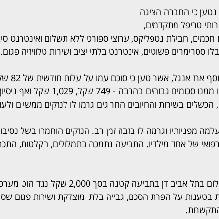
 נטען כי החברה הציגה 
רותי טריפל מתקדמים, 
חכמים, חבילת נטפליקס, ערוצי ספורט ללא תשלום ואינטרנט סיב
התביעה הוגשה ע
הכשלים בשירות והחיובים החריגים גרמו לו לנזקים ממשיים ולע
מה מפניותיו וגרמה לו בזבוז זמן רב. הנזקים הוחמרו בשל נסיבות
פואי של אחד מילדיו. התביעה נתמכה בתמלולים, הקלטות, התכתבו
במקביל, בית משפט השלום בתל אביב דן בתביעה קטנה בסך 00
טענות על הפרת הסכם, גבייה בלתי מוצדקת ושירות פגום שסופ
תקשרות.