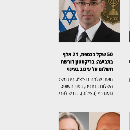
50 שקל בכספת, 21 אלף
ן
בתביעה: בריקסטון דורשת
תשלום על עיכוב בפינוי
ין
מאת: שלמה בוצ'צ'ו, בית משפט
השלום בנתניה, בפני השופט
נועם רף (בצילום), נדרש לפרשה
ל
חריגה שהחלה בכספת אישית
שמספרה 705, שבה נמצא לבסוף
ת
שטר בודד של 50 שקל,
והתגלגלה לשני הליכים משפטיים
נפרדים. בריקסטון כספות פעלה