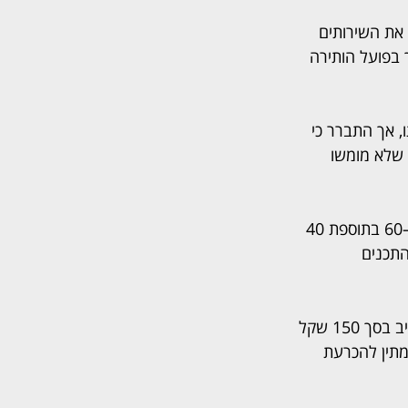
 את השירותים 
 בפועל הותירה 
 אך התברר כי 
 שלא מומשו 
ימים לאחר מכן התקשרה אליו נציגת המכירות גיאן אוסי והבטיחה חבילת ערוצי ספורט 57–60 בתוספת 40 
תכנים 
למרות פניותיו למוקד השירות, לנציגת המכירות ולמנהל המכירות, השירות לא תוקן והוא חויב בסך 150 שקל 
תין להכרעת 