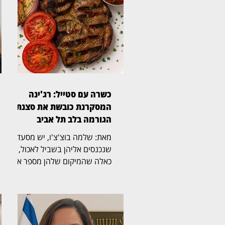
כשרה עם סטייל: רג'ינה
המסקרנת כובשת את סצנת
הגורמה בלב תל אביב
מאת: שלמה בוצ'צ'ו, יש מסעדות
שנכנסים אליהן בשביל לאכול, ויש
כאלה שהמיקום שלהן מספר את
הסיפור עוד לפני שהתפריט
נפתח. רג'ינה, מסעדת בשרים
כשרה וגינת אירועים במבנה 10
במתחם התחנה שבנווה צדק,
משלבת מבנה היסטורי, גינה