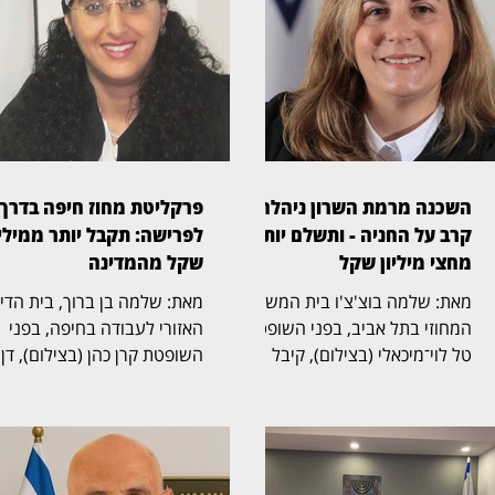
השכנה מרמת השרון ניהלה
פרקליטת מחוז חיפה בדרך
קרב על החניה - ותשלם יותר
לפרישה: תקבל יותר ממיליו
מחצי מיליון שקל
שקל מהמדינה
מאת: שלמה בוצ'צ'ו בית המשפט
מאת: שלמה בן ברוך, בית הד
המחוזי בתל אביב, בפני השופטת
האזורי לעבודה בחיפה, בפני
טל לוי־מיכאלי (בצילום), קיבל
השופטת קרן כהן (בצילום), דן
תביעה שעסקה בזכויות בחניה
בהליך שעסק בסיום כהונתה ש
בבית משותף ברמת השרון. בפסק
פרקליטת מחוז חיפה, אחד
הדין נקבע כי החניה שבמחלוקת
התפקידים הבכירים בפרקליטו
שייכת לבעלי הדירה שתבעו,
המדינה, ובמחלוקת על תנאי
ובעלת דירה אחרת בבניין חויבה
הפרישה, השכר והזכויות