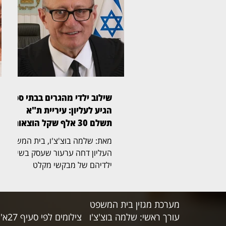
בלכר (בצילום) נדונה הבקשה
לעיכוב ההליכים. במוקד
המחלוקת עומדים הסכמים
להקמת מתקנים סולאריים בקיבוץ
נווה אור. במסגרת התביעה
דורשת לסיכו, בין היתר, תשלום
בגין התארכות תקופת הביצוע,
שכר חוזי שלטענתה לא שולם
שילוב ילדי מהגרים בבתי ספר
ועלויות מימון. מנגד, הנתבעות
הגיע לעליון: עיריית ת"א
טענו כי בירור הסוגיות הטכניות
תשלם 30 אלף שקל הוצאות
וההנ
מאת: שלמה בוצ'צ'ו, בית המשפט
העליון דחה ערעור שעסק בשילוב
ילדיהם של מבקשי מקלט
ומהגרים שהגיעו לישראל מארצות
אפריקה וחיים בה ללא מעמד
קבע, במערכת החינוך היסודית
מערכת מגזין בית המשפט
בתל אביב. את פסק הדין כתב
עורך ראשי: שלמה בוצ'צ'ו
צילומים לפי סעיף 27א' לחוק זכויות היוצרים
השופט אלכס שטיין (בצילום),