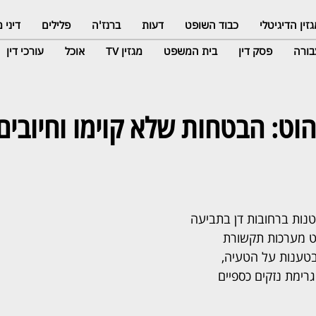
זין הדיגיטלי
כבוד השופט
דעות
ברנז'ה
פלילים
דיני
ורה
פסק דין
בית המשפט
מגזין TV
אוכל
עורכי דין
הוט: הבטחות שלא קוימו וחיובים
נות ברחובות דן בתביעה 
גד הוט מערכות תקשורת 
טענות על הטעיה, 
גרימת נזקים כספיים 