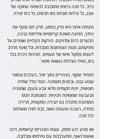
נדיב. כל מנה נראית מתוכננת לנשימה עמוקה של 
עונג, כל צלחת מונחת כמו תכשיט, כל ביס יצירה.
טעימה אחת היא פרק במסע. מרק חם עוטף את 
החיך, הפיצה מאזנת קריספיות ומליחות גבינה, 
הבשרים רכים ומדויקים. הירקות הקלויים שומרים על 
מתיקותם, מנות הצמחונות מכובדות, וכל סועד מרכיב 
לעצמו פסקול אישי של טעמים. חגיגיות ניכרת בכל 
ביס, כאילו הצלחת נושאת סיפור.
המחיר שקוף. בצהריים נמוך יותר, בערבים ובסופי 
שבוע גבוה, ובחגים משתנה. הכול כולל שתייה 
חופשית, יינות מקומיים מלאי צבע וטעם, שמפניה 
מבעבעת שמוסיפה חגיגיות. כשנמזגת הכוס 
המוזהבת מתגלה גם הבירה המקומית, מרירה 
במידה, רעננה וטעימה מאוד, כבת לוויה מושלמת 
לכל מנה.
ואז מגיע רגע מתוק. עוגות הונגריות קלאסיות, ז’רבו 
ואשטרהאצי, מתערבבות עם טירמיסו ופבלובה. 