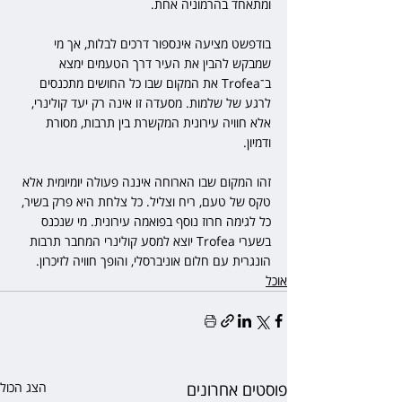
ומתאחד בהרמוניה אחת.
בודפשט מציעה אינספור דרכים לבלות, אך מי 
שמבקש להבין את העיר דרך הטעמים ימצא 
ב־Trofea את המקום שבו כל החושים מתכנסים 
לרגע של שלמות. מסעדה זו אינה רק יעד קולינרי, 
אלא חוויה עירונית המקשרת בין תרבות, מסורת 
ודמיון.
זהו המקום שבו הארוחה איננה פעולה יומיומית אלא 
טקס של טעם, ריח וצליל. כל צלחת היא פרק בשיר, 
כל לגימה חרוז נוסף בפואמה עירונית. מי שנכנס 
בשערי Trofea יוצא למסע קולינרי המחבר תרבות 
הונגרית עם חלום אוניברסלי, והופך חוויה לזיכרון.
אוכל
פוסטים אחרונים
הצג הכול