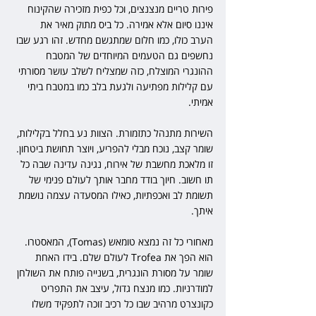
פירות טריים מנצנצים, וכל כפית מזכירה שהקינוח 
איננו סיום אלא אמירה. כל ביס מתוק מאיר את 
הערב כולו, כמו חלום שמתגשם מחדש. זהו רגע שבו 
נחשפים גם הטעמים המיוחדים של המטבח 
ההונגרי המוצלח, כזה שמצליח לשלב עושר מסורתי 
עם קלילות מפתיעה ולגעת בלב כמו במטבח ביתי 
אמיתי.
השירות מתנהל כתזמורת. הצוות נע בחלל בקלילות, 
שומר קצב, נוכח מבלי להפריע, ויוצר תחושת ביטחון. 
זו מלאכת מחשבת של אירוח, נגינה עדינה שבה כל 
תו חשוב. חיוך בודד מחבר אותך לעולם פנימי של 
תשומת לב ואכפתיות, כאילו המסעדה עצמה נושמת 
איתך.
מאחורי כל זה נמצא טומאש (Tomas), המאסטרו. 
הוא הפך את Trofea לעולם שלם. בידו האחת 
שומר על מסורת הונגרית, בשנייה פותח את השולחן 
למודרניות. כמו מנצח גדול, עיצב את התפריט 
כקונצרט מרהיב שבו כל רכיב זוכה לתפקיד משלו 