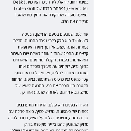
בפינת רחוב קיראלי, ליד הכיכר המרכזית (Deák 
Ferenc tér), נפתחת הדלת של Trofea Grill 
ומציעה סעודה שמרקידה את החיך כמו שהעיר 
מרקידה את הלב.
עוד לפני שנוגעים בטעם הראשון, הכניסה 
ל־Trofea היא חלק בלתי נפרד מהחוויה. הדלת 
נפתחת ואתה נשאב אל תוך אווירה אירופאית 
קלאסית, מהסוג שמחזיר אותך לעולם שבו האירוח 
הוא אמנות. בעמדת הקבלה ממתינים המארחים 
בחיוך נדיב, לוקחים את מעילך ומסדרים אותו 
בעמדה מיוחדת לתלייה, ואז מקבל הסועד מספר 
קטן, כמעט כמו כרטיס השתתפות במופע. המחווה 
הקטנה הזו הופכת את רגע ההגעה לשואו של 
ממש, מבוא מרומם לארוחה שתגיע אחר כך.
האווירה בפנים היא עולם. הריחות מתערבבים 
כפתיח של סימפוניה, גולאש סמיך, פיצה פריכה עם 
גבינה נמסה, ובשרים נצלים על האש, בגובה להבה 
מדויק שמעניק להם צלייה מוקפדת בדיוק 
בטמפרטורה הנכונה. לא בופה שגרתי אלא שולחן 