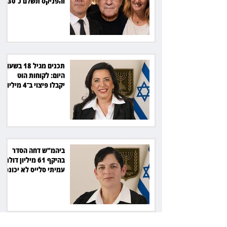
והפניקס תשלם כ־30
אלף שקל
תכנים מגיל 18 בשעות
היום: לקוחות הוט
יקבלו פיצוי ב־4 מיליון
שקל
ביהמ"ש דחה הסדר
בהיקף 61 מיליון דולר:
עמיתי סלייס לא יכונסו
להצבעה