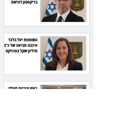
בריקסטון דורשת
תשלום על עיכוב בפינוי
השופטת יעל בלכר
עיכבה תביעה של כ־40
מיליון שקל בפרויקט
סולארי
ראש עיריית מעלה
אדומים תובע את
חדשות 12 ועמרי מניב
ב־150 אלף שקל