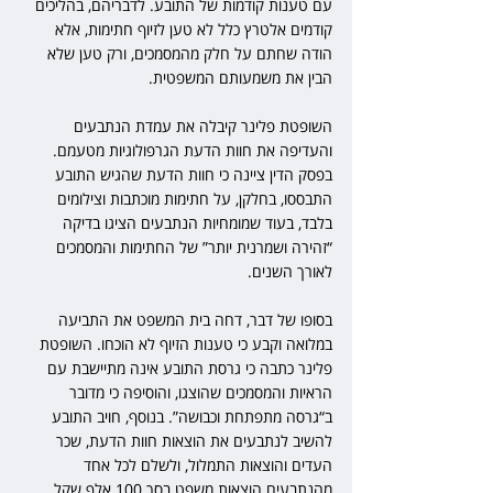
עם טענות קודמות של התובע. לדבריהם, בהליכים 
קודמים אלטרץ כלל לא טען לזיוף חתימות, אלא 
הודה שחתם על חלק מהמסמכים, ורק טען שלא 
הבין את משמעותם המשפטית.
השופטת פלינר קיבלה את עמדת הנתבעים 
והעדיפה את חוות הדעת הגרפולוגיות מטעמם. 
בפסק הדין ציינה כי חוות הדעת שהגיש התובע 
התבססו, בחלקן, על חתימות מוכתבות וצילומים 
בלבד, בעוד שמומחיות הנתבעים הציגו בדיקה 
“זהירה ושמרנית יותר” של החתימות והמסמכים 
לאורך השנים.
בסופו של דבר, דחה בית המשפט את התביעה 
במלואה וקבע כי טענות הזיוף לא הוכחו. השופטת 
פלינר כתבה כי גרסת התובע אינה מתיישבת עם 
הראיות והמסמכים שהוצגו, והוסיפה כי מדובר 
ב“גרסה מתפתחת וכבושה”. בנוסף, חויב התובע 
להשיב לנתבעים את הוצאות חוות הדעת, שכר 
העדים והוצאות התמלול, ולשלם לכל אחד 
מהנתבעים הוצאות משפט בסך 100 אלף שקל. 