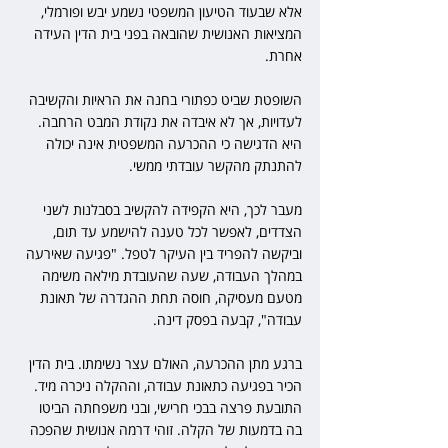
אלא שבעוד הטיעון המשפטי נשמע יבש ופורמלי, 
המציאות האנושית שהובאה בפני בית הדין העידה 
אחרת.
השופטת שביט כפתורי בחנה את הראיות והקשיבה 
לעדויות, אך לא איבדה את נקודת המבט הרחבה. 
היא הדגישה כי ההכרעה המשפטית אינה יכולה 
להתנתק מהקשר עובדתי ממשי. 
מעבר לכך, היא הקפידה להקשיב בסבלנות לשני 
הצדדים, לאפשר לכל טענה להישמע עד תום, 
וביקשה להפריד בין העיקר לטפל. "פגיעה שאירעה 
במהלך העבודה, שעה שהעובדת מילאה משימה 
מטעם מעסיקה, חוסה תחת ההגדרה של תאונת 
עבודה", קבעה בפסק דינה.
ברגע מתן ההכרעה, האולם עצר נשימתו. בית הדין 
הכיר בפגיעה כתאונת עבודה, וההקלה ניכרה מיד. 
התובעת פרצה בבכי חרישי, ובני משפחתה הביטו 
בה בדמעות של הקלה. זוהי דרמה אנושית שהפכה 