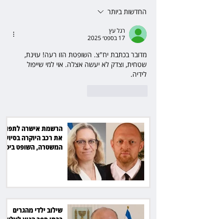
30 אלף שקל הוצאות
החדשות ביותר
רגל עץ
17 בספט׳ 2025
מדובר בכתבת יח"צ. השופטת הזו רעה! עוינת, 
שטחית, וצדק לא יעשה אצלה. אוי למי שייפול 
לידיה. 
לייק
להשיב
הרשמת אישרה לתפוס
את רכב היוקרה בסיוע
המשטרה, השופט ביטל
את המהלך
שילוב ילדי מהגרים