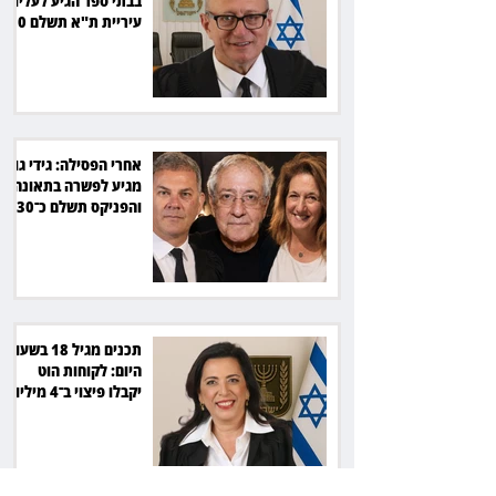
בבתי ספר הגיע לעליון:
עיריית ת"א תשלם 30
אלף שקל הוצאות
אחרי הפסילה: גידי גוב
מגיע לפשרה בתאונה,
והפניקס תשלם כ־30
אלף שקל
תכנים מגיל 18 בשעות
היום: לקוחות הוט
יקבלו פיצוי ב־4 מיליון
שקל