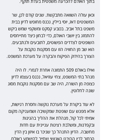
בתוך האולם להכרעה משפטית בעלת תוקף.
וכאן עולה השוואה מתבקשת. שנים קודם לכן, שר 
המשפטים דאז, יוסי ביילין, נכנס מחופש לדיון בבית 
משפט בתל אביב. בכובע קסקט ומשקפי שמש ביקש 
להתמזג בין יושבי האולם, כדי לבחון כיצד מתייחסים 
השופטים לצדדים הפשוטים, לתובעים ולנתבעים. 
הוא שב מן החוויה הזו עם מסקנות נוקבות על 
הצורך בהידוק הפיקוח והבקרה על מערכת המשפט.
ואילו באולם 509 התמונה אחרת לגמרי. לו היה 
מנהל בתי המשפט, צחי עוזיאל, נכנס בעצמו לדיון 
כצופה מן השורה, היה שב עם מסקנות נוקבות מסוג 
שונה לחלוטין.
לא עוד ביקורת על מערכת נוקשה וחסרת רגישות, 
אלא מפגש עם שופטת שמקשיבה ושמעניקה מקום 
אמיתי לכל קול, מנהלת את ההליך בהגינות 
ובקפדנות, ומשלבת רצינות עניינית עם חדות 
מחשבה. הדיון התנהל כך שניכר בו איזון בין הדין 
הכתוב לבין ההיבט האנושי שחייב להישמע באולם.