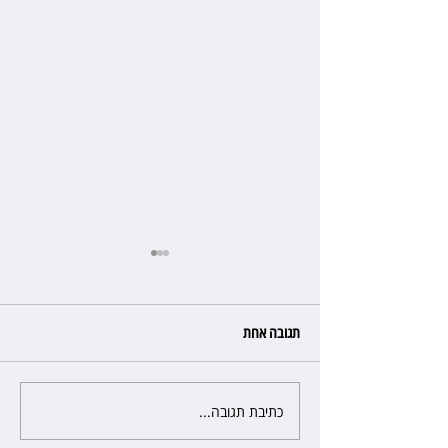
תגובה אחת
כתיבת תגובה...
שילוב ילדי מהגרים בבתי ספר
הגיע לעליון: עיריית ת"א תשלם