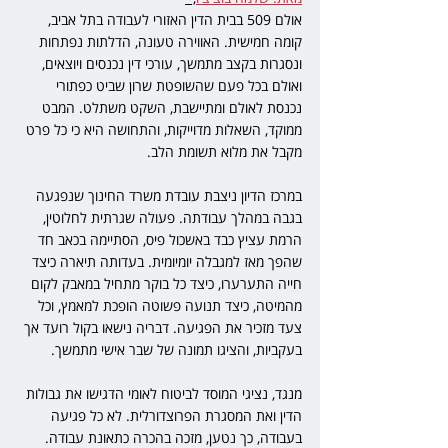
אולם 509 בבית הדין האזורי לעבודה בתל אביב, 
קומה חמישית. האווירה טעונה, הדלתות נפתחות 
ונסגרות בקצב מתמשך, עורכי דין נכנסים ויוצאים, 
ואולם בכל פעם שהשופטת שרון שביט כפתורי 
נכנסת לאולם ומתיישבת, השקט משתלט. המבט 
ממוקד, השאלות מדוייקות, והתחושה היא כי כל פרט 
מקבל את מלוא תשומת הלב.
במרכז הדיון ניצבת עובדת משרד החינוך שנפגעה 
בגבה במהלך עבודתה. פעולה שגרתית לחלוטין, 
הרמת עציץ כבד באשכול פיס, הסתיימה בכאב חד 
שהפך מאז למגבלה יומיומית. בעדותה תיארה כיצד 
חייה התערערו, כיצד כל בוקר מתחיל במאבק לקום 
מהמיטה, כיצד תנועה פשוטה הופכת למאמץ, וכל 
צעד מזכיר את הפגיעה. דבריה נישאו בקול רועד אך 
בעקביות, והציגו תמונה של שבר אישי מתמשך.
מנגד, נציגי המוסד לביטוח לאומי הדגישו את גבולות 
הדין ואת המסגרת הפרוצדורלית. לא כל פגיעה 
בעבודה, כך נטען, מזכה בהכרה כתאונת עבודה. 