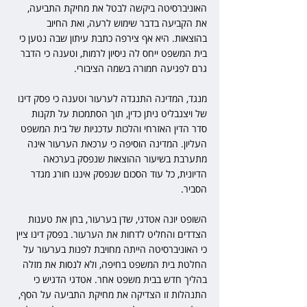
האוניברסיטה ביקשה לבטל את מחיקת התביעה, 
את הקביעה בדבר שימוש לרעה, ואת החיוב 
בהוצאות. היא אף צירפה כתבת עיתון שבה נטען כי 
בית המשפט ייחס לה ניסיון לרמות, וטענה כי הדבר 
גרם לפגיעה חמורה בשמה הציבורי.
מנגד, המדינה התנגדה לערעור וטענה כי פסק דינו 
של ויצנבליט ניתן כדין, תוך הסתמכות על תקנות 
סדר הדין האזרחי והלכות עדכניות של בית המשפט 
העליון. המדינה הוסיפה כי ערכאת הערעור אינה 
מתערבת בשיעור ההוצאות שנפסק בערכאה 
הדיונית, כל עוד הסכום שנפסק איננו חורג מגדר 
הסביר.
השופט יונה אטדגי, שדן בערעור, בחן את טענות 
הצדדים והחליט לדחות את הערעור. בפסק דינו ציין 
כי האוניברסיטה הייתה מחויבת לפנות בערעור על 
החלטת בית המשפט בחיפה, ולא לנסות את מזלה 
בהליך חדש בבית משפט אחר. אטדגי הדגיש כי 
התנהלות זו הצדיקה את מחיקת התביעה על הסף, 