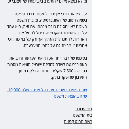
וכי לא נמצא מקום להתערב בקביעותיו של ויצנבליט.
עוד ציין אטדגי כי אין יסוד לטענות בדבר פגיעה 
בשמה הטוב של האוניברסיטה, וכי בית משפט 
השלום לא ייחס לה כוונת מרמה. עם זאת, הוא עמד 
על כך שהמוסד האקדמי אינו יכול להטיל את 
האחריות להתנהלות ההליך אך ורק על בא כוחו, וכי 
אחריות זו רובצת גם על כתפי המערערת.
בסיכומו של דבר דחה אטדגי את הערעור וחייב את 
האוניברסיטה לשלם למדינת ישראל הוצאות נוספות 
בסך של 7,500 שקלים. סכום זה נלקח מתוך 
העירבון שהופקד בתיק.
שוב הפסידה: אוניברסיטת תל אביב תשלם 10,000 
ש"ח בהוצאות משפ
ט
דיני עבודה
בית המשפט
בשם החוק קטנות