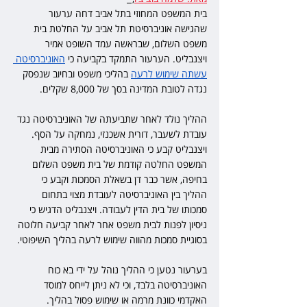
בית המשפט המחוזי בתל אביב דחה ערעור 
שהגישה אוניברסיטת תל אביב על החלטת בית 
משפט השלום, שבראשה עמד השופט אמיר 
ויצנבליט. הערעור התמקד בקביעה כי 
האוניברסיטה 
עשתה שימוש לרעה
 בהליכי משפט ובחיוב שנפסק 
נגדה לטובת המדינה בסך של 8,000 שקלים.
ההליך נולד לאחר שתביעתה של האוניברסיטה נגד 
עובדת לשעבר, דורית אשכנזי, נמחקה על הסף. 
ויצנבליט קבע כי האוניברסיטה הסתירה מבית 
המשפט החלטה קודמת של בית משפט השלום 
בחיפה, אשר כבר דן בשאלת הסמכות וקבע כי 
ההליך בין האוניברסיטה לעובדת מצוי בתחום 
סמכותו של בית הדין לעבודה. ויצנבליט הדגיש כי 
ניסיון לפנות לבית משפט אחר לאחר קביעה חלוטה 
בסוגיית סמכות מהווה שימוש לרעה בהליך השיפוטי.
בערעור נטען כי ההליך נוהל על ידי בא כוח 
האוניברסיטה בלבד, וכי לא ניתן לייחס למוסד 
האקדמי כוונת מרמה או שימוש פסול בהליך. 