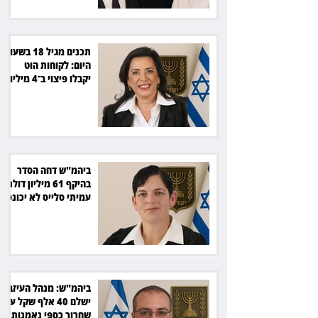
תכנים מגיל 18 בשעות
היום: לקוחות הוט
יקבלו פיצוי ב־4 מיליון
שקל
ביהמ"ש דחה הסדר
בהיקף 61 מיליון דולר:
עמיתי סלייס לא יכונסו
להצבעה
ביהמ"ש: מנהל העיזבון
ישלם 40 אלף שקל על
שחרור כספי נאמנות