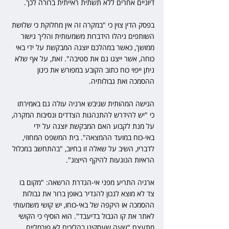
דיוניים אחרים ללא תשתית ראייתית ברורה לכך.
בפסק הדין צוין כי "במקרה זה אין מחלוקת כי שלושת 
השותפים ניהלו הידברות משמעותית והליך גישור 
ממושך, כאשר במהלכם יוצגה המבקשת על ידי באי 
כוחה, אשר ייצגו גם את סטיבה". זאת, על אף שלא 
ניתן ייפוי כוח כתוב הקובע במפורש את כינון 
ההסמכה ואת גבולותיה.
הגישה המהותית שגיבש ארניה עולה גם באמירתו 
כי "יש להידרש להתנהגות הצדדים ונסיבות המקרה, 
על מנת לקבוע האם המבקשת יוצגה על ידי 
באי-כוח במועד ההמצאה". בית המשפט המחוזי, 
לדבריו, השיב על שאלה זו בחיוב, "בהתחשב במכלול 
הראיות הנוגעות להיקף הייצוג".
ארניה התריע מפני אי-הגדרת הרשאה: "מקום בו 
צד לא מוצא לנכון להגדיר באופן ברור את גבולות 
ההסמכה או היקפה של באי-כוחו, יש קושי משמעותי 
לאתר את קו הגבול בדיעבד". הוא הוסיף כי הקושי 
מתעצם "שעה שעסקינן בהליכים לא פורמליים 