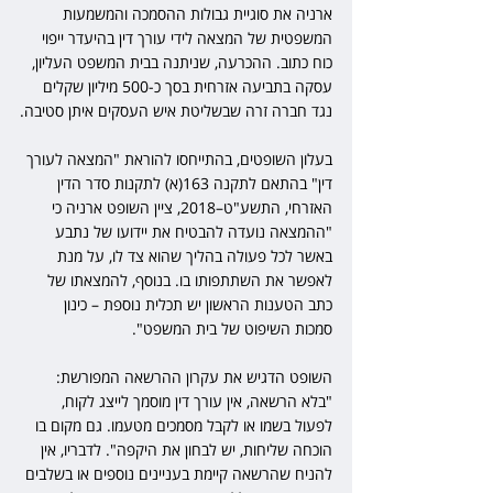
ארניה את סוגיית גבולות ההסמכה והמשמעות 
המשפטית של המצאה לידי עורך דין בהיעדר ייפוי 
כוח כתוב. ההכרעה, שניתנה בבית המשפט העליון, 
עסקה בתביעה אזרחית בסך כ-500 מיליון שקלים 
נגד חברה זרה שבשליטת איש העסקים איתן סטיבה.
בעלון השופטים, בהתייחסו להוראת "המצאה לעורך 
דין" בהתאם לתקנה 163(א) לתקנות סדר הדין 
האזרחי, התשע"ט–2018, ציין השופט ארניה כי 
"ההמצאה נועדה להבטיח את יידועו של נתבע 
באשר לכל פעולה בהליך שהוא צד לו, על מנת 
לאפשר את השתתפותו בו. בנוסף, להמצאתו של 
כתב הטענות הראשון יש תכלית נוספת – כינון 
סמכות השיפוט של בית המשפט".
השופט הדגיש את עקרון ההרשאה המפורשת: 
"בלא הרשאה, אין עורך דין מוסמך לייצג לקוח, 
לפעול בשמו או לקבל מסמכים מטעמו. גם מקום בו 
הוכחה שליחות, יש לבחון את היקפה". לדבריו, אין 
להניח שהרשאה קיימת בעניינים נוספים או בשלבים 