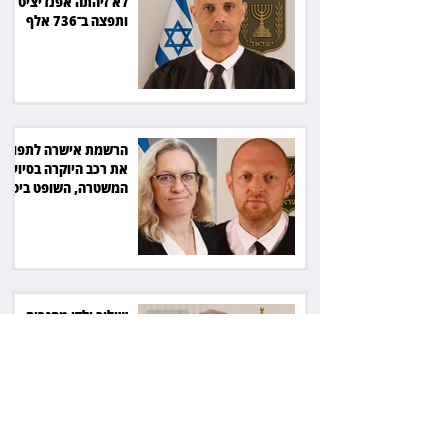
לא זיהתה אפנדיציט -
ותפצה ב־736 אלף
שקל
הרשמת אישרה לתפוס
את רכב היוקרה בסיוע
המשטרה, השופט ביטל
את המהלך
שילוב ילדי מהגרים
בבתי ספר הגיע לעליון:
עיריית ת"א תשלם 30
אלף שקל הוצאות