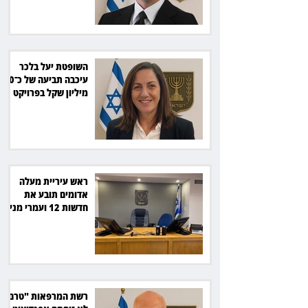
השופטת יעל בלכר
עיכבה תביעה של כ־40
מיליון שקל בפרויקט
סולארי
ראש עיריית מעלה
אדומים תובע את
חדשות 12 ועמרי מניב
ב־150 אלף שקל
רשת המרפאות "טרם"