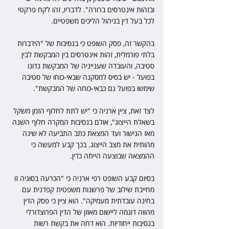
ובזהות אינטרסים ברורה". לדבריו, זהו לקח פרקטי 
לכל בעל דין בניהול הליכים משפטיים.
בהקשר זה, פסק השופט כי בנסיבות של "הידברות 
בלתי פורמלית, זהות אינטרסים בין המבקשת לבין 
סטיבה, והעובדה שענייניה של המבקשת נדונו 
בפועל - יש בסיס למסקנה שבאי-כוחו של סטיבה 
שימשו בפועל גם כבאי-כוחה של המבקשת".
לצד זאת, ציין ארניה כי "יש לתת לחלוף הזמן משקל 
בשאלת הייצוג", אולם בנסיבות המקרה חלוף השנה 
מאז הגישור ועד המצאת כתב התביעה לא שינה 
מהותית את מצב הייצוג. בכך קבע למעשה כי 
ההמצאה שבוצעה הייתה כדין.
בסיום קבע השופט רפי ארניה כי "הכרעה בסוגיה זו 
מחייבת שילוב של פרשנות משפטית קפדנית עם 
בחינה עובדתית מעמיקה". הוא ציין כי פסק הדין 
מהווה דוגמה ליישום מאוזן של הדין הפרוצדורלי 
בנסיבות ייחודיות. הוא דחה את בקשת רשות 