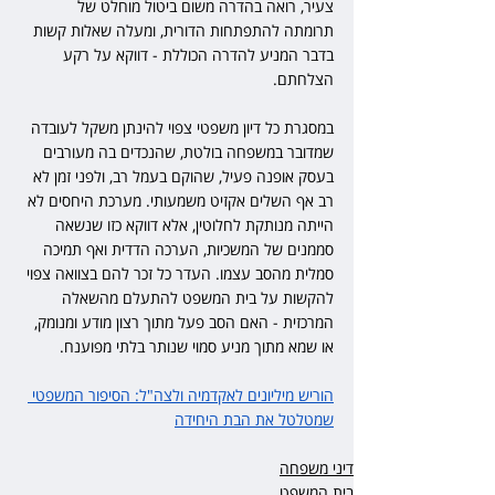
צעיר, רואה בהדרה משום ביטול מוחלט של 
תרומתה להתפתחות הדורית, ומעלה שאלות קשות 
בדבר המניע להדרה הכוללת - דווקא על רקע 
הצלחתם.
במסגרת כל דיון משפטי צפוי להינתן משקל לעובדה 
שמדובר במשפחה בולטת, שהנכדים בה מעורבים 
בעסק אופנה פעיל, שהוקם בעמל רב, ולפני זמן לא 
רב אף השלים אקזיט משמעותי. מערכת היחסים לא 
הייתה מנותקת לחלוטין, אלא דווקא כזו שנשאה 
סממנים של המשכיות, הערכה הדדית ואף תמיכה 
סמלית מהסב עצמו. העדר כל זכר להם בצוואה צפוי 
להקשות על בית המשפט להתעלם מהשאלה 
המרכזית - האם הסב פעל מתוך רצון מודע ומנומק, 
או שמא מתוך מניע סמוי שנותר בלתי מפוענח.
הוריש מיליונים לאקדמיה ולצה"ל: הסיפור המשפטי 
שמטלטל את הבת היחידה
דיני משפחה
בית המשפט