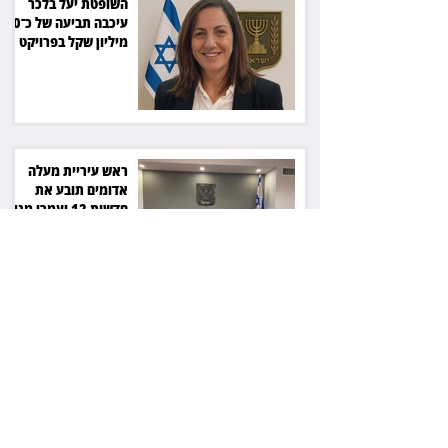
השופטת יעל בלכר
עיכבה תביעה של כ־40
מיליון שקל בפרויקט
סולארי
ראש עיריית מעלה
אדומים תובע את
חדשות 12 ועמרי מניב
ב־150 אלף שקל
רשת המרפאות "טרם"
לא זיהתה אפנדיציט -
ותפצה ב־736 אלף
שקל