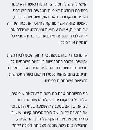
המשקל שיש לייחס לרצון המנוח כאשר הוא עומד 
בסתירה מוחלטת לציפייה הטבעית להוריש לבני 
משפחתו הקרובה. האם ראוי, משפטית וציבורית, 
לאפשר צוואה אשר מוחקת לחלוטין את בתו היחידה 
של המצווה, אישה עצמאית ומוערכת, שגידלה את 
ילדיה לבדה ונמנעה מלתבוע דבר בחייו - מבלי כל 
הנמקה או רציונל.
אין מדובר רק בהתנגשות בין החוק היבש לבין רגשות 
אנושיים. מדובר בהתנגשות בין זכויות משפטיות לבין 
נורמות חברתיות. בתי המשפט הכירו בעבר במקרים 
חריגים, בהם צוואות נפסלו או שונו בשל התכחשות 
למציאות משפחתית בסיסית.
בני המשפחה טרם פנו רשמית לערכאה שיפוטית, 
אולם על פי מקורבים נשקלת הגשת התנגדות 
לצוואה, בין אם בטענה להשפעה בלתי הוגנת ובין 
אם בטענה לקיומו של חוסר סבירות קיצוני שיש בו 
כדי לזעזע את אמות הסף של הדין. המשפחה, 
המובילה כיום רשת אופנה מצליחה הפונה לקהל 