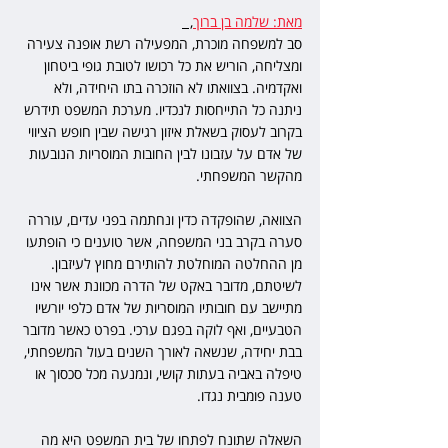
מאת: שלמה בן ברוך
,  
סב למשפחה מוכרת, המפעילה רשת אופנה צעירה 
ומצליחה, הוריש את כל רכושו לטובת גופי ביטחון 
ואקדמיה. בצוואתו לא הוזכרה בתו היחידה, ולא 
ניתנה כל התייחסות לנכדיו. מערכת המשפט תידרש 
בקרוב לעסוק בשאלת איזון רגישה שבין חופש הציווי 
של אדם על עזבונו לבין החובות המוסריות הנובעות 
מהקשר המשפחתי.
הצוואה, שהופקדה כדין ונחתמה בפני עדים, עוררה 
סערה בקרב בני המשפחה, אשר טוענים כי הופתעו 
מן ההחלטה המוחלטת להותירם מחוץ לעיזבון. 
לשיטתם, מדובר באקט של הדרה מכוונת אשר אינו 
מתיישב עם חובותיו המוסריות של אדם כלפי יורשיו 
הטבעיים, ואף לוקה בפגם ערכי. בפרט כאשר מדובר 
בבת יחידה, שנשאה לאורך השנים בעול המשפחתי, 
טיפלה באביה בעתות קושי, ונמנעה מכל סכסוך או 
טענה פומבית נגדו.
השאלה שתונח לפתחו של בית המשפט היא מה 